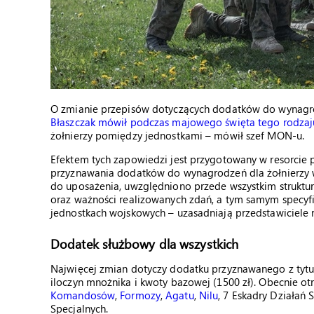
O zmianie przepisów dotyczących dodatków do wynagr
Błaszczak mówił podczas majowego święta tego rodzaj
żołnierzy pomiędzy jednostkami – mówił szef MON-u.
Efektem tych zapowiedzi jest przygotowany w resorcie p
przyznawania dodatków do wynagrodzeń dla żołnierzy w
do uposażenia, uwzględniono przede wszystkim struktu
oraz ważności realizowanych zdań, a tym samym specyf
jednostkach wojskowych – uzasadniają przedstawiciele 
Dodatek służbowy dla wszystkich
Najwięcej zmian dotyczy dodatku przyznawanego z tytu
iloczyn mnożnika i kwoty bazowej (1500 zł). Obecnie o
Komandosów
,
Formozy
,
Agatu
,
Nilu
, 7 Eskadry Działań
Specjalnych.