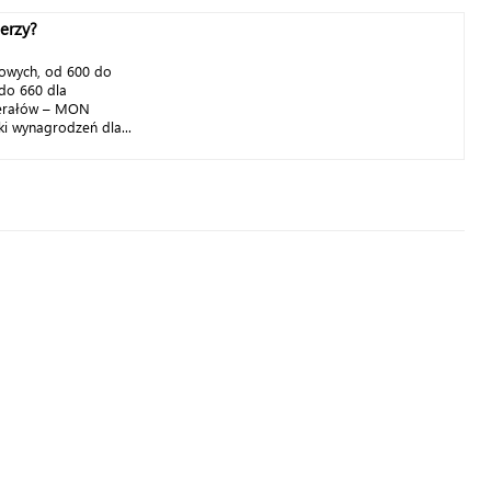
ierzy?
gowych, od 600 do
do 660 dla
nerałów – MON
 wynagrodzeń dla...