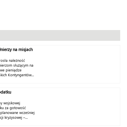
łnierzy na misjach
rosła należność
nierzom służącym na
owe pieniądze
skich Kontyngentów...
dodatku
żby wojskowej
ku za gotowość
aplanowane wcześniej
ji kryzysowej –...