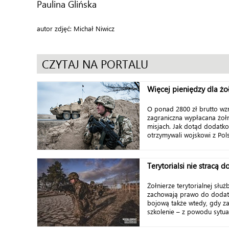
Paulina Glińska
autor zdjęć: Michał Niwicz
CZYTAJ NA PORTALU
Więcej pieniędzy dla żo
O ponad 2800 zł brutto wz
zagraniczna wypłacana żoł
misjach. Jak dotąd dodatk
otrzymywali wojskowi z Pol
Terytorialsi nie stracą 
Żołnierze terytorialnej słu
zachowają prawo do dodat
bojową także wtedy, gdy z
szkolenie – z powodu sytuac