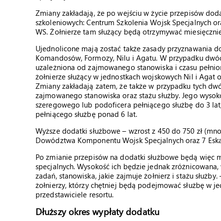
Zmiany zakładają, że po wejściu w życie przepisów dodat
szkoleniowych: Centrum Szkolenia Wojsk Specjalnych o
WS. Żołnierze tam służący będą otrzymywać miesięcznie 
Ujednolicone mają zostać także zasady przyznawania do
Komandosów, Formozy, Nilu i Agatu. W przypadku dwóch
uzależniona od zajmowanego stanowiska i czasu pełnio
żołnierze służący w jednostkach wojskowych Nil i Agat 
Zmiany zakładają zatem, że także w przypadku tych dw
zajmowanego stanowiska oraz stażu służby. Jego wysok
szeregowego lub podoficera pełniącego służbę do 3 lat,
pełniącego służbę ponad 6 lat.
Wyższe dodatki służbowe – wzrost z 450 do 750 zł (mnoż
Dowództwa Komponentu Wojsk Specjalnych oraz 7 Eskad
Po zmianie przepisów na dodatki służbowe będą więc mog
specjalnych. Wysokość ich będzie jednak zróżnicowana,
zadań, stanowiska, jakie zajmuje żołnierz i stażu służb
żołnierzy, którzy chętniej będą podejmować służbę w j
przedstawiciele resortu.
Dłuższy okres wypłaty dodatku