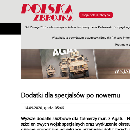
moja polska zbrojna
Od 25 maja 2018 r. obowiązuje w Polsce Rozporządzenie Parlamentu Europejskieg
Armia
Poligon
Sprzęt
Misje
Polityka
Prawo
W związku z powyższym przygotowaliśmy dla Państwa inform
Prosimy o 
Dodatki dla specjalsów po nowemu
14.09.2020, godz. 05:46
Wyższe dodatki służbowe dla żołnierzy m.in. z Agatu i N
szkoleniowych wojsk specjalnych oraz wydłużenie okre
główne propozycje nowelizacji przepisów dotyczących 