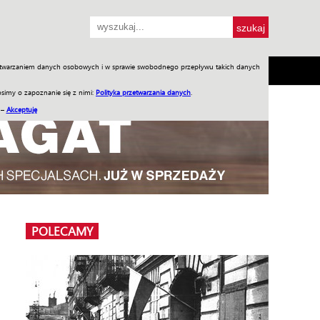
przetwarzaniem danych osobowych i w sprawie swobodnego przepływu takich danych
SH
SKLEP
Jednodniówki
Praca w WIW
simy o zapoznanie się z nimi:
Polityka przetwarzania danych
.
 –
Akceptuję
POLECAMY