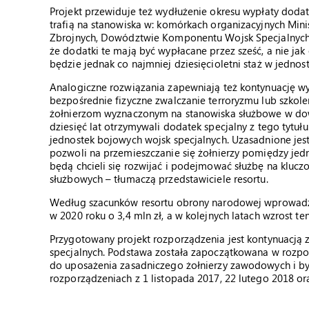
Projekt przewiduje też wydłużenie okresu wypłaty doda
trafią na stanowiska w: komórkach organizacyjnych Mi
Zbrojnych, Dowództwie Komponentu Wojsk Specjalnych i
że dodatki te mają być wypłacane przez sześć, a nie ja
będzie jednak co najmniej dziesięcioletni staż w jednos
Analogiczne rozwiązania zapewniają też kontynuację w
bezpośrednie fizyczne zwalczanie terroryzmu lub szkole
żołnierzom wyznaczonym na stanowiska służbowe w dowód
dziesięć lat otrzymywali dodatek specjalny z tego tytuł
jednostek bojowych wojsk specjalnych. Uzasadnione jes
pozwoli na przemieszczanie się żołnierzy pomiędzy jedn
będą chcieli się rozwijać i podejmować służbę na klucz
służbowych – tłumaczą przedstawiciele resortu.
Według szacunków resortu obrony narodowej wprowad
w 2020 roku o 3,4 mln zł, a w kolejnych latach wzrost ten
Przygotowany projekt rozporządzenia jest kontynuacją
specjalnych. Podstawa została zapoczątkowana w rozp
do uposażenia zasadniczego żołnierzy zawodowych i by
rozporządzeniach z 1 listopada 2017, 22 lutego 2018 or