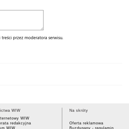
treści przez moderatora serwisu.
ictwa WIW
Na skróty
nternetowy WIW
rata redakcyjna
Oferta reklamowa
ism WIW
Buzdygany - regulamin