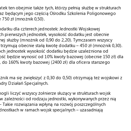
ek ten obejmie także tych, którzy pełnią służbę w strukturach
raz będącym jego częścią Ośrodku Szkolenia Poligonowego
750 zł (mnożnik 0,50).
datku dla czterech jednostek: Jednostki Wojskowej
 pierwszych jednostek, wysokość dodatku jest obecnie
nej służby (mnożnik od 0,90 do 2,20). Tymczasem wszyscy
otrzymują obecnie stałą kwotę dodatku – 450 zł (mnożnik 0,30).
óch jednostek wysokość dodatku będzie uzależniona od
ość będzie wynosić od 10% kwoty bazowej (obecnie 150 zł) dla
 do 160% kwoty bazowej (2400 zł) dla oficera starszego
nik ma się zwiększyć z 0,30 do 0,50) otrzymają też wojskowi z
ry Działań Specjalnych.
li liczyć wszyscy żołnierze służący w strukturach wojsk
 w zależności od rodzaju jednostki, wykonywanych przez nią
y. – Takie rozwiązania wpłyną na rozwój poszczególnych
ednostkach w ramach wojsk specjalnych – uzasadniają