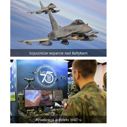
Sojusznicze wsparcie nad Bałtykiem
Rywalizacja o indeks WAT-u