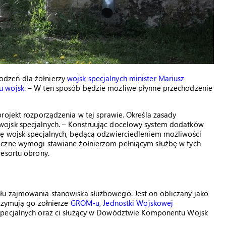
odzeń dla żołnierzy
wojsk specjalnych minister Mariusz
u wojsk
. – W ten sposób będzie możliwe płynne przechodzenie
rojekt rozporządzenia w tej sprawie. Określa zasady
ojsk specjalnych. – Konstruując docelowy system dodatków
rę wojsk specjalnych, będącą odzwierciedleniem możliwości
iczne wymogi stawiane żołnierzom pełniącym służbę w tych
resortu obrony.
łu zajmowania stanowiska służbowego. Jest on obliczany jako
trzymują go żołnierze
GROM-u
,
Jednostki Wojskowej
 Specjalnych oraz ci służący w Dowództwie Komponentu Wojsk