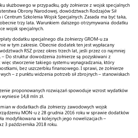
tku służbowego w przypadku, gdy żołnierze z wojsk specjalnych
nisterstwa Obrony Narodowej, dowództwach Rodzajów Sił
 Centrum Szkolenia Wojsk Specjalnych. Zasada ma być taka,
k obecnie trzy lata. Warunkiem dalszego otrzymywania dodatku
tce wojsk specjalnych.
ypłaty dodatku specjalnego dla żołnierzy GROM-u za
nie w tym zakresie. Obecnie dodatek ten jest wypłacany
ztwach RSZ przez okres trzech lat, jeśli przez co najmniej
u. – Do struktur dowodzenia żołnierze są pozyskiwani z
t więc stworzenie takiego systemu wynagradzania, który
ostkami, bez uszczerbku finansowego. I sprawi, że żołnierze
owych – z punktu widzenia potrzeb sił zbrojnych – stanowiskach
zenie proponowanych rozwiązań spowoduje wzrost wydatków
 wyniesie 14,8 mln zł.
 zmian w dodatkach dla żołnierzy zawodowych wojsk
orządzeniu MON-u z 28 grudnia 2016 roku w sprawie dodatków
ła modyfikowana w kolejnych jego nowelizacjach –
az 3 października 2018 roku.