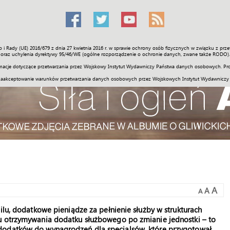
o i Rady (UE) 2016/679 z dnia 27 kwietnia 2016 r. w sprawie ochrony osób fizycznych w związku z 
Świat
Społeczność
Sport
Historia
Galerie
Wideo
ENGLI
oraz uchylenia dyrektywy 95/46/WE (ogólne rozporządzenie o ochronie danych, zwane także RODO).
acje dotyczące przetwarzania przez Wojskowy Instytut Wydawniczy Państwa danych osobowych. Pro
zaakceptowanie warunków przetwarzania danych osobowych przez Wojskowych Instytut Wydawniczy
A
A
A
ilu, dodatkowe pieniądze za pełnienie służby w strukturach
su otrzymywania dodatku służbowego po zmianie jednostki – to
dodatków do wynagrodzeń dla specjalsów, które przygotował