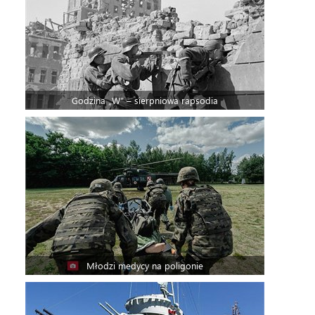
Godzina „W” – sierpniowa rapsodia
Młodzi medycy na poligonie