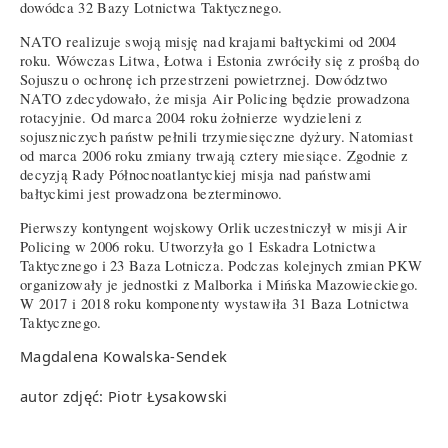
dowódca 32 Bazy Lotnictwa Taktycznego.
NATO realizuje swoją misję nad krajami bałtyckimi od 2004
roku. Wówczas Litwa, Łotwa i Estonia zwróciły się z prośbą do
Sojuszu o ochronę ich przestrzeni powietrznej. Dowództwo
NATO zdecydowało, że misja Air Policing będzie prowadzona
rotacyjnie. Od marca 2004 roku żołnierze wydzieleni z
sojuszniczych państw pełnili trzymiesięczne dyżury. Natomiast
od marca 2006 roku zmiany trwają cztery miesiące. Zgodnie z
decyzją Rady Północnoatlantyckiej misja nad państwami
bałtyckimi jest prowadzona bezterminowo.
Pierwszy kontyngent wojskowy Orlik uczestniczył w misji Air
Policing w 2006 roku. Utworzyła go 1 Eskadra Lotnictwa
Taktycznego i 23 Baza Lotnicza. Podczas kolejnych zmian PKW
organizowały je jednostki z Malborka i Mińska Mazowieckiego.
W 2017 i 2018 roku komponenty wystawiła 31 Baza Lotnictwa
Taktycznego.
Magdalena Kowalska-Sendek
autor zdjęć: Piotr Łysakowski