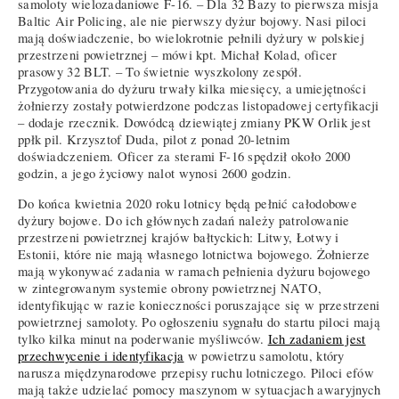
samoloty wielozadaniowe F-16. – Dla 32 Bazy to pierwsza misja
Baltic Air Policing, ale nie pierwszy dyżur bojowy. Nasi piloci
mają doświadczenie, bo wielokrotnie pełnili dyżury w polskiej
przestrzeni powietrznej – mówi kpt. Michał Kolad, oficer
prasowy 32 BLT. – To świetnie wyszkolony zespół.
Przygotowania do dyżuru trwały kilka miesięcy, a umiejętności
żołnierzy zostały potwierdzone podczas listopadowej certyfikacji
– dodaje rzecznik. Dowódcą dziewiątej zmiany PKW Orlik jest
ppłk pil. Krzysztof Duda, pilot z ponad 20-letnim
doświadczeniem. Oficer za sterami F-16 spędził około 2000
godzin, a jego życiowy nalot wynosi 2600 godzin.
Do końca kwietnia 2020 roku lotnicy będą pełnić całodobowe
dyżury bojowe. Do ich głównych zadań należy patrolowanie
przestrzeni powietrznej krajów bałtyckich: Litwy, Łotwy i
Estonii, które nie mają własnego lotnictwa bojowego. Żołnierze
mają wykonywać zadania w ramach pełnienia dyżuru bojowego
w zintegrowanym systemie obrony powietrznej NATO,
identyfikując w razie konieczności poruszające się w przestrzeni
powietrznej samoloty. Po ogłoszeniu sygnału do startu piloci mają
tylko kilka minut na poderwanie myśliwców.
Ich zadaniem jest
przechwycenie i identyfikacja
w powietrzu samolotu, który
narusza międzynarodowe przepisy ruchu lotniczego. Piloci efów
mają także udzielać pomocy maszynom w sytuacjach awaryjnych