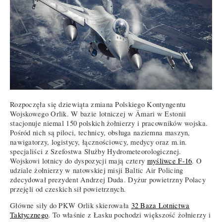
Rozpoczęła się dziewiąta zmiana Polskiego Kontyngentu
Wojskowego Orlik. W bazie lotniczej w Ämari w Estonii
stacjonuje niemal 150 polskich żołnierzy i pracowników wojska.
Pośród nich są piloci, technicy, obsługa naziemna maszyn,
nawigatorzy, logistycy, łącznościowcy, medycy oraz m.in.
specjaliści z Szefostwa Służby Hydrometeorologicznej.
Wojskowi lotnicy do dyspozycji mają cztery
myśliwce F-16
. O
udziale żołnierzy w natowskiej misji Baltic Air Policing
zdecydował prezydent Andrzej Duda. Dyżur powietrzny Polacy
przejęli od czeskich sił powietrznych.
Główne siły do PKW Orlik skierowała
32 Baza Lotnictwa
Taktycznego
. To właśnie z Łasku pochodzi większość żołnierzy i