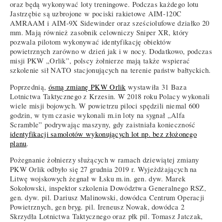
oraz będą wykonywać loty treningowe. Podczas każdego lotu
Jastrzębie są uzbrojone w pociski rakietowe AIM-120C
AMRAAM i AIM-9X Sidewinder oraz sześciolufowe działko 20
mm. Mają również zasobnik celowniczy Sniper XR, który
pozwala pilotom wykonywać identyfikację obiektów
powietrznych zarówno w dzień jak i w nocy. Dodatkowo, podczas
misji PKW „Orlik”, polscy żołnierze mają także wspierać
szkolenie sił NATO stacjonujących na terenie państw bałtyckich.
Poprzednią,
ósmą zmianę PKW Orlik
wystawiła 31 Baza
Lotnictwa Taktycznego z Krzesin. W 2018 roku Polacy wykonali
wiele misji bojowych. W powietrzu piloci spędzili niemal 600
godzin, w tym czasie wykonali m.in loty na sygnał „Alfa
Scramble” podrywając maszyny, gdy zaistniała konieczność
identyfikacji samolotów wykonujących lot np. bez złożonego
planu
.
Pożegnanie żołnierzy służących w ramach dziewiątej zmiany
PKW Orlik odbyło się 27 grudnia 2019 r. Wyjeżdżających na
Litwę wojskowych żegnał w Łsku m.in. gen. dyw. Marek
Sokołowski, inspektor szkolenia Dowództwa Generalnego RSZ,
gen. dyw. pil. Dariusz Malinowski, dowódca Centrum Operacji
Powietrznych, gen bryg. pil. Ireneusz Nowak, dowódca 2
Skrzydła Lotnictwa Taktycznego oraz płk pil. Tomasz Jatczak,