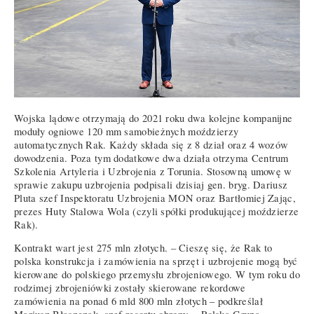
Wojska lądowe otrzymają do 2021 roku dwa kolejne kompanijne
moduły ogniowe 120 mm samobieżnych moździerzy
automatycznych Rak. Każdy składa się z 8 dział oraz 4 wozów
dowodzenia. Poza tym dodatkowe dwa działa otrzyma Centrum
Szkolenia Artyleria i Uzbrojenia z Torunia. Stosowną umowę w
sprawie zakupu uzbrojenia podpisali dzisiaj gen. bryg. Dariusz
Pluta szef Inspektoratu Uzbrojenia MON oraz Bartłomiej Zając,
prezes Huty Stalowa Wola (czyli spółki produkującej moździerze
Rak).
Kontrakt wart jest 275 mln złotych. – Cieszę się, że Rak to
polska konstrukcja i zamówienia na sprzęt i uzbrojenie mogą być
kierowane do polskiego przemysłu zbrojeniowego. W tym roku do
rodzimej zbrojeniówki zostały skierowane rekordowe
zamówienia na ponad 6 mld 800 mln złotych – podkreślał