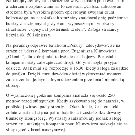
Na kolejny cel wybrano strażnicę w Bohdanach pod Jewłaszami,
a uderzenie zaplanowano na 16 czerwca. „Całość zabudowań
otoczona była wysokim płotem oplecionym zwojami drutu
kolczastego, na narożnikach strażnicy znajdowały się podziemne
bunkry z naziemnymi grzybkami wyposażonymi w otwory
strzelnicze”, opisywał posterunek „Jeleń”. Załoga strażnicy
liczyła ok. 50 żołnierzy.
Na porannej odprawie batalionu „Ponury” zdecydował, że na
strażnice uderzy 2 kompania ppor. Eugeniusza Klimowicza
„Okonia”, dla której miał to być chrzest bojowy. Pozostałe
kompanie miały zabezpieczać drogi, którymi mogła przyjść
odsiecz. Atak miał się rozpocząć o 16.30, kiedy załoga zasiądzie
do posiłku. Dzięki temu dowódca chciał wykorzystać moment
zaskoczenia i jednym silnym uderzeniem przełamać niemiecką
obronę.
O wyznaczonej godzinie kompania znalazła się około 250
metrów przed stützpunktu. Kiedy szykowano się do natarcia, w
pobliskiej wiosce padły strzały. – Okazało się, że niemiecki
żołnierz natknął się na patrol batalionu i został zlikwidowany –
tłumaczy Königsberg. Wystrzały zaalarmowały jednak załogę
strażnicy i atakująca kompania ppor. Klimowicza natknęła się na
silny ogień z broni maszynowej.