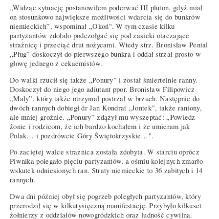
„Widząc sytuację postanowiłem poderwać III pluton, gdyż miał
on stosunkowo największe możliwości wdarcia się do bunkrów
niemieckich”, wspominał „Okoń". W tym czasie kilku
partyzantów zdołało podczołgać się pod zasieki otaczające
strażnicę i przeciąć drut nożycami. Wtedy strz. Bronisław Pental
„Pług” doskoczył do pierwszego bunkra i oddał strzał prosto w
głowę jednego z cekaemistów.
Do walki rzucił się także „Ponury” i został śmiertelnie ranny.
Doskoczył do niego jego adiutant ppor. Bronisław Filipowicz
„Mały”, który także otrzymał postrzał w brzuch. Następnie do
dwóch rannych dobiegł dr Jan Kondrat „Jontek”, także raniony,
ale mniej groźnie. „Ponury” zdążył mu wyszeptać: „Powiedz
żonie i rodzicom, że ich bardzo kochałem i że umieram jak
Polak… i pozdrówcie Góry Świętokrzyskie…".
Po zaciętej walce strażnica została zdobyta. W starciu oprócz
Piwnika polegało pięciu partyzantów, a ośmiu kolejnych zmarło
wskutek odniesionych ran. Straty niemieckie to 36 zabitych i 14
rannych.
Dwa dni później obył się pogrzeb poległych partyzantów, który
przerodził się w kilkutysięczną manifestację. Przybyło kilkuset
żołnierzy z oddziałów nowogródzkich oraz ludność cywilna.