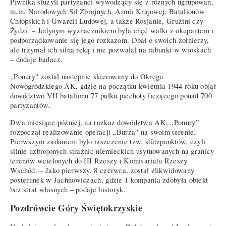
Piwnika służyli partyzanci wywodzący się z różnych ugrupowań,
m.in. Narodowych Sił Zbrojnych, Armii Krajowej, Batalionów
Chłopskich i Gwardii Ludowej, a także Rosjanie, Gruzini czy
Żydzi. – Jedynym wyznacznikiem była chęć walki z okupantem i
podporządkowanie się jego rozkazom. Dbał o swoich żołnierzy,
ale trzymał ich silną ręką i nie pozwalał na rabunki w wioskach
– dodaje badacz.
„Ponury" został następnie skierowany do Okręgu
Nowogródzkiego AK, gdzie na początku kwietnia 1944 roku objął
dowództwo VII batalionu 77 pułku piechoty liczącego ponad 700
partyzantów.
Dwa miesiące później, na rozkaz dowództwa AK, „Ponury”
rozpoczął realizowanie operacji „Burza" na swoim terenie.
Pierwszym zadaniem było niszczenie tzw. stützpunktów, czyli
silnie uzbrojonych strażnic niemieckich usytuowanych na granicy
terenów wcielonych do III Rzeszy i Komisariatu Rzeszy
Wschód. – Jako pierwszy, 8 czerwca, został zlikwidowany
posterunek w Jachnowiczach, gdzie 1 kompania zdobyła obiekt
bez strat własnych – podaje historyk.
Pozdrówcie Góry Świętokrzyskie