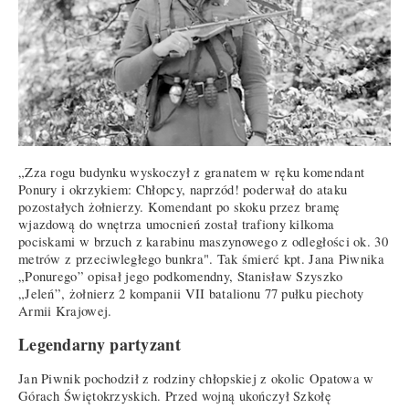
„Zza rogu budynku wyskoczył z granatem w ręku komendant
Ponury i okrzykiem: Chłopcy, naprzód! poderwał do ataku
pozostałych żołnierzy. Komendant po skoku przez bramę
wjazdową do wnętrza umocnień został trafiony kilkoma
pociskami w brzuch z karabinu maszynowego z odległości ok. 30
metrów z przeciwległego bunkra". Tak śmierć kpt. Jana Piwnika
„Ponurego” opisał jego podkomendny, Stanisław Szyszko
„Jeleń”, żołnierz 2 kompanii VII batalionu 77 pułku piechoty
Armii Krajowej.
Legendarny partyzant
Jan Piwnik pochodził z rodziny chłopskiej z okolic Opatowa w
Górach Świętokrzyskich. Przed wojną ukończył Szkołę