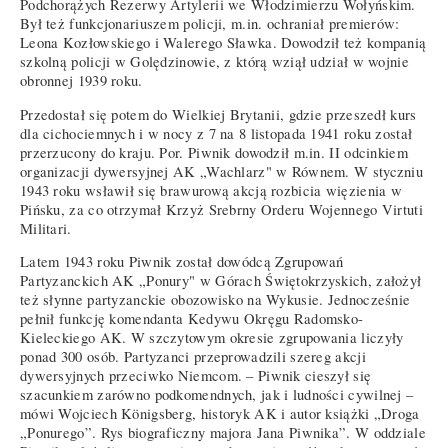
Podchorążych Rezerwy Artylerii we Włodzimierzu Wołyńskim.
Był też funkcjonariuszem policji, m.in. ochraniał premierów:
Leona Kozłowskiego i Walerego Sławka. Dowodził też kompanią
szkolną policji w Golędzinowie, z którą wziął udział w wojnie
obronnej 1939 roku.
Przedostał się potem do Wielkiej Brytanii, gdzie przeszedł kurs
dla cichociemnych i w nocy z 7 na 8 listopada 1941 roku został
przerzucony do kraju. Por. Piwnik dowodził m.in. II odcinkiem
organizacji dywersyjnej AK „Wachlarz" w Równem. W styczniu
1943 roku wsławił się brawurową akcją rozbicia więzienia w
Pińsku, za co otrzymał Krzyż Srebrny Orderu Wojennego Virtuti
Militari.
Latem 1943 roku Piwnik został dowódcą Zgrupowań
Partyzanckich AK „Ponury" w Górach Świętokrzyskich, założył
też słynne partyzanckie obozowisko na Wykusie. Jednocześnie
pełnił funkcję komendanta Kedywu Okręgu Radomsko-
Kieleckiego AK. W szczytowym okresie zgrupowania liczyły
ponad 300 osób. Partyzanci przeprowadzili szereg akcji
dywersyjnych przeciwko Niemcom. – Piwnik cieszył się
szacunkiem zarówno podkomendnych, jak i ludności cywilnej –
mówi Wojciech Königsberg, historyk AK i autor książki „Droga
„Ponurego”. Rys biograficzny majora Jana Piwnika”. W oddziale