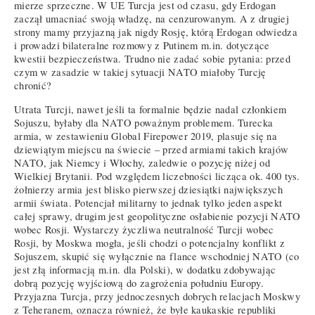
mierze sprzeczne. W UE Turcja jest od czasu, gdy Erdogan
zaczął umacniać swoją władzę, na cenzurowanym. A z drugiej
strony mamy przyjazną jak nigdy Rosję, którą Erdogan odwiedza
i prowadzi bilateralne rozmowy z Putinem m.in. dotyczące
kwestii bezpieczeństwa. Trudno nie zadać sobie pytania: przed
czym w zasadzie w takiej sytuacji NATO miałoby Turcję
chronić?
Utrata Turcji, nawet jeśli ta formalnie będzie nadal członkiem
Sojuszu, byłaby dla NATO poważnym problemem. Turecka
armia, w zestawieniu Global Firepower 2019, plasuje się na
dziewiątym miejscu na świecie – przed armiami takich krajów
NATO, jak Niemcy i Włochy, zaledwie o pozycję niżej od
Wielkiej Brytanii. Pod względem liczebności licząca ok. 400 tys.
żołnierzy armia jest blisko pierwszej dziesiątki największych
armii świata. Potencjał militarny to jednak tylko jeden aspekt
całej sprawy, drugim jest geopolityczne osłabienie pozycji NATO
wobec Rosji. Wystarczy życzliwa neutralność Turcji wobec
Rosji, by Moskwa mogła, jeśli chodzi o potencjalny konflikt z
Sojuszem, skupić się wyłącznie na flance wschodniej NATO (co
jest złą informacją m.in. dla Polski), w dodatku zdobywając
dobrą pozycję wyjściową do zagrożenia południu Europy.
Przyjazna Turcja, przy jednoczesnych dobrych relacjach Moskwy
z Teheranem, oznacza również, że byłe kaukaskie republiki