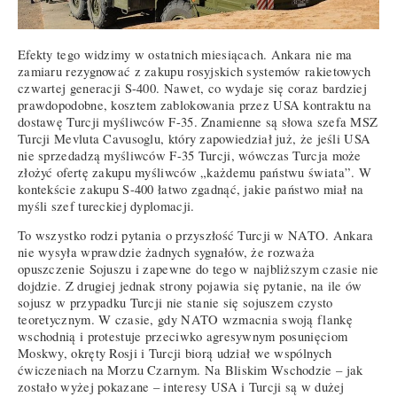
Efekty tego widzimy w ostatnich miesiącach. Ankara nie ma
zamiaru rezygnować z zakupu rosyjskich systemów rakietowych
czwartej generacji S-400. Nawet, co wydaje się coraz bardziej
prawdopodobne, kosztem zablokowania przez USA kontraktu na
dostawę Turcji myśliwców F-35. Znamienne są słowa szefa MSZ
Turcji Mevluta Cavusoglu, który zapowiedział już, że jeśli USA
nie sprzedadzą myśliwców F-35 Turcji, wówczas Turcja może
złożyć ofertę zakupu myśliwców „każdemu państwu świata”. W
kontekście zakupu S-400 łatwo zgadnąć, jakie państwo miał na
myśli szef tureckiej dyplomacji.
To wszystko rodzi pytania o przyszłość Turcji w NATO. Ankara
nie wysyła wprawdzie żadnych sygnałów, że rozważa
opuszczenie Sojuszu i zapewne do tego w najbliższym czasie nie
dojdzie. Z drugiej jednak strony pojawia się pytanie, na ile ów
sojusz w przypadku Turcji nie stanie się sojuszem czysto
teoretycznym. W czasie, gdy NATO wzmacnia swoją flankę
wschodnią i protestuje przeciwko agresywnym posunięciom
Moskwy, okręty Rosji i Turcji biorą udział we wspólnych
ćwiczeniach na Morzu Czarnym. Na Bliskim Wschodzie – jak
zostało wyżej pokazane – interesy USA i Turcji są w dużej