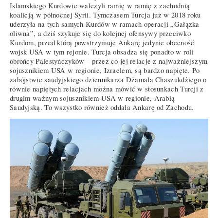
Islamskiego Kurdowie walczyli ramię w ramię z zachodnią
koalicją w północnej Syrii. Tymczasem Turcja już w 2018 roku
uderzyła na tych samych Kurdów w ramach operacji „Gałązka
oliwna”, a dziś szykuje się do kolejnej ofensywy przeciwko
Kurdom, przed którą powstrzymuje Ankarę jedynie obecność
wojsk USA w tym rejonie. Turcja obsadza się ponadto w roli
obrońcy Palestyńczyków – przez co jej relacje z najważniejszym
sojusznikiem USA w regionie, Izraelem, są bardzo napięte. Po
zabójstwie saudyjskiego dziennikarza Dżamala Chaszukdżiego o
równie napiętych relacjach można mówić w stosunkach Turcji z
drugim ważnym sojusznikiem USA w regionie, Arabią
Saudyjską. To wszystko również oddala Ankarę od Zachodu.