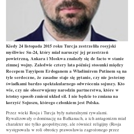
Kiedy 24 listopada 2015 roku Turcja zestrzeliła rosyjski
myśliwiec Su-24, który miał naruszyć jej przestrzeń
powietrzną, Ankara i Moskwa znalazły się de facto w stanie
zimnej wojny. Zaledwie cztery lata później stosunki między
Recepem Tayyipem Erdoganem a Władimirem Putinem są na
tyle serdeczne, że zasadne staje się pytanie, czy nie jesteśmy
świadkami bardzo spektakularnego odwrócenia sojuszy. Kto
wie, czy nie obserwujemy narodzin partnerstwa, które w
istotny sposób zmieni układ sił. I nie będzie to zmiana na
korzyść Sojuszu, którego członkiem jest Polska.
Przez wieki Rosja i Turcja były naturalnymi rywalami.
Rywalizowały o dominację na Bałkanach, a ich antagonizm miał
charakter nie tylko geopolityczny, ale również religijny (Rosja
występowała w roli obrońcy prawosławia zagrożonego przez