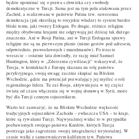
będzie upominać się o prawa człowieka czy swobody
demokratyczne w Turcji. Sama jest na tym polu atakowana przez
Zachód, a realizowana w państwie Putina tzw. suwerenna
demokracja (jak określają to rosyjskie władze) to system bardzo
bliski temu, jaki tworzy Erdogan. Po drugie, różnice religijne
między obydwoma krajami nie odgrywają już dzisiaj tak dużego
znaczenia. Ani w Rosji Putina, ani w Turcji Erdogana sprawy
religijne nie są na pierwszym planie (mimo gestów pod adresem,
odpowiednio, prawosławnych i muzułmanów). Po trzecie
wreszcie – ostatnie lata dowiodły, że rację miał Samuel
Huntington, który w „Zderzeniu cywilizacji” wskazywał, że
Turcja, w kontaktach z Europą skazana na rolę państwa
peryferyjnego, swoją uwagę zacznie skupiać na Bliskim
Wschodzie, gdzie ma potencjał pozwalający jej myśleć o roli
regionalnego lidera. Tu zaś Rosja, aktywniejsza w tej części
świata od czasu włączenia się w wojnę domową w Syrii, może
być dla Turcji cennym sojusznikiem.
Warto też zauważyć, że na Bliskim Wschodzie większość
tradycyjnych sojuszników Zachodu – zwłaszcza USA – to kraje,
które są rywalami Turcji. Najwyraźniej widać to w przypadku
pozbawionych swojego państwa Kurdów, których Turcja
postrzega jako zagrożenie swojej integralności terytorialnej. W
czasie walki z samozwańczym kalifatem tzw. Państwa