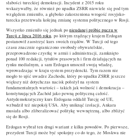
słabości tureckiej demokracji. Incydent z 2015 roku
wskazywałby, że również po upadku ZSRR niewiele się pod tym
względem zmieniło, a głęboko zakorzeniona wrogość rosyjsko-
turecka przetrwała kolejną zmianę systemu politycznego w Rosji.
Wszystko zmieniło się jednak po
nieudanej próbie puczu w
Turcji z lipca 2016 roku
, po którym rządzący krajem Erdogan
postanowił zaostrzyć kurs swoich rządów. W Turcji od tego
czasu znacznie ograniczono swobody obywatelskie,
przeprowadzono czystkę w armii i administracji, zamknięto
ponad 100 redakcji, tytułów prasowych i firm działających na
rynku medialnym, a sam Erdogan umocnił swoją władzę,
wprowadzając w kraju system prezydencki. Tym razem nie
mogło to ujść uwadze Zachodu, który po upadku ZSRR jeszcze
większy niż dotychczas nacisk położył na system
fundamentalnych wartości – takich jak wolność i demokracja –
konstytuujących Zachód jako pewną polityczną całość.
Antydemokratyczny kurs Erdogana oddalił Turcję od UE,
wzbudził też niepokój USA. Aby uniknąć izolacji, Ankara
musiała albo zliberalizować politykę wewnętrzną, albo zbliżyć
się do Rosji.
Erdogan wybrał ten drugi wariant z kilku powodów. Po pierwsze,
prezydent Turcji może być spokojny co do tego, że Moskwa nie