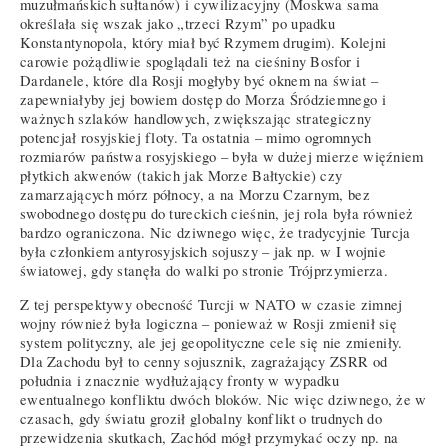
muzułmańskich sułtanów) i cywilizacyjny (Moskwa sama
określała się wszak jako „trzeci Rzym” po upadku
Konstantynopola, który miał być Rzymem drugim). Kolejni
carowie pożądliwie spoglądali też na cieśniny Bosfor i
Dardanele, które dla Rosji mogłyby być oknem na świat –
zapewniałyby jej bowiem dostęp do Morza Śródziemnego i
ważnych szlaków handlowych, zwiększając strategiczny
potencjał rosyjskiej floty. Ta ostatnia – mimo ogromnych
rozmiarów państwa rosyjskiego – była w dużej mierze więźniem
płytkich akwenów (takich jak Morze Bałtyckie) czy
zamarzających mórz północy, a na Morzu Czarnym, bez
swobodnego dostępu do tureckich cieśnin, jej rola była również
bardzo ograniczona. Nic dziwnego więc, że tradycyjnie Turcja
była członkiem antyrosyjskich sojuszy – jak np. w I wojnie
światowej, gdy stanęła do walki po stronie Trójprzymierza.
Z tej perspektywy obecność Turcji w NATO w czasie zimnej
wojny również była logiczna – ponieważ w Rosji zmienił się
system polityczny, ale jej geopolityczne cele się nie zmieniły.
Dla Zachodu był to cenny sojusznik, zagrażający ZSRR od
południa i znacznie wydłużający fronty w wypadku
ewentualnego konfliktu dwóch bloków. Nic więc dziwnego, że w
czasach, gdy światu groził globalny konflikt o trudnych do
przewidzenia skutkach, Zachód mógł przymykać oczy np. na