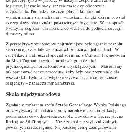
korporację, tylko wojskową. W naszym zespole znaleźli się
logistycy, łącznościowcy, inżynierowie czy oficerowie
rozpoznania. Pomiędzy poszczególnymi komórkami
wymienialiśmy się analizami i wnioskami, dzięki którym powstał
szczegółowy obraz zadań postawionych brygadzie. W ten sposób
tworzymy dogodne warunki dla dowództwa do podjęcia decyzji –
tłumaczy oficer.
Z perspektywy sztabowców najtrudniejsze było zgranie zespołu
stworzonego z żołnierzy służących w różnych jednostkach. W
certyfikacji brali udział specjaliści m.in. z Centrum Przygotowań
do Misji Zagranicznych, centralnych grup działań
psychologicznych oraz lotnictwa wojsk lądowych. – Musieliśmy
tak opracować nasze procedury, żeby były one zrozumiałe dla
wszystkich. Było to największe wyzwanie, ale cel ten został
osiągnięty – zaznacza mjr Samburski.
Skala międzynarodowa
Zgodnie z rozkazem szefa Sztabu Generalnego Wojska Polskiego
oraz wytycznymi ministra obrony narodowej, za certyfikację
podhalańczyków odpowiada zespół z Dowództwa Operacyjnego
Rodzajów Sił Zbrojnych. – Nasz zespół nie wykazał żadnych
poważnych niedociągnięć. Najbardziej cenię zaangażowanie