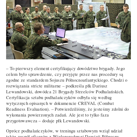
– To pierwszy element certyfikujący dowództwo brygady. Jego
celem było sprawdzenie, czy przyjęte przez nas procedury są
zgodne ze standardem Sojuszu Północnoatlantyckiego. Chodzi o
rozwiązania stricte militarne – podkreśla płk Dariusz
Lewandowski, dowódca 21 Brygady Strzelców Podhalańskich.
Certyfikacja sztabu podhalańczyków odbyła się według
wytycznych opisanych w dokumencie CREVAL (Combat
Readiness Evaluation). – Potwierdziliśmy, że jesteśmy zdolni do
wykonania powierzonych zadań. Ale jest to tylko faza
przygotowawcza – dodaje płk Lewandowski.
Oprócz podhalańczyków, w treningu sztabowym wziął udział
także zespół oficerów z Wielonarodowej Dywizji Północny