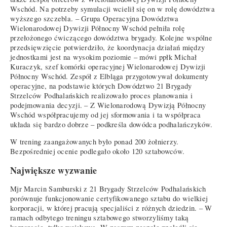
Wschód. Na potrzeby symulacji wcielił się on w rolę dowództwa
wyższego szczebla. – Grupa Operacyjna Dowództwa
Wielonarodowej Dywizji Północny Wschód pełniła rolę
przełożonego ćwiczącego dowództwa brygady. Kolejne wspólne
przedsięwzięcie potwierdziło, że koordynacja działań między
jednostkami jest na wysokim poziomie – mówi ppłk Michał
Kuraczyk, szef komórki operacyjnej Wielonarodowej Dywizji
Północny Wschód. Zespół z Elbląga przygotowywał dokumenty
operacyjne, na podstawie których Dowództwo 21 Brygady
Strzelców Podhalańskich realizowało proces planowania i
podejmowania decyzji. – Z Wielonarodową Dywizją Północny
Wschód współpracujemy od jej sformowania i ta współpraca
układa się bardzo dobrze – podkreśla dowódca podhalańczyków.
W trening zaangażowanych było ponad 200 żołnierzy.
Bezpośredniej ocenie podlegało około 120 sztabowców.
Największe wyzwanie
Mjr Marcin Samburski z 21 Brygady Strzelców Podhalańskich
porównuje funkcjonowanie certyfikowanego sztabu do wielkiej
korporacji, w której pracują specjaliści z różnych dziedzin. – W
ramach odbytego treningu sztabowego stworzyliśmy taką