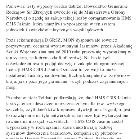
Ponieważ testy wypadły bardzo dobrze, Dowództwo Generalne
Rodzajów Sił Zbrojnych zwróciło się do Ministerstwa Obrony
Narodowej o zgodę na zakup takiej liczby oprogramowania HMS
C3IS Jaśmin, która umożliwi wyposażenie w ten system
jednostek i związków taktycznych wojsk lądowych.
Poza rekomendacją DGRSZ, MON dysponowało również
pozytywnymi ocenami wystawionymi Jaśminowi przez Akademię
Sztuki Wojennej (ma ona od 2010 roku pracownię wyposażoną w
ten system, na którym szkoli oficerów). Na bazie tych
doświadczeń resort podjął decyzję o zakupie nieograniczonej
licencji HMS C3IS Jaśmin. Oznacza to, że wojsko może
instalować Jaśminy na dowolnej liczbie komputerów, zarówno w
kraju, jak i poza jego granicami – czyli podczas zagranicznych
misji.
Przedstawiciele Teldatu podkreślają, że choć HMS C3IS Jaśmin
jest systemem dowodzenia przeznaczonym dla tzw. wyższego
szczebla, czyli dowództw korpusów, dywizji oraz brygad, to jest
to rozwiązanie na tyle uniwersalne, że może być wykorzystane
również na niższych szczeblach. – HMS C3IS Jaśmin został
wyposażony w rozwiązania, które umożliwiają budowę
systemów dowodzenia batalionów, kompanii czy plutonów –
wyjaśnia Henryk Kruszyński, prezes Teldatu. Podkreśla, że