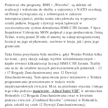
Ponieważ oba programy, BMS i „Wierzba”, są dalekie od
realizacji i wdrożenia do służby, a sojusznicy z NATO oczekują
od Polski wywiązania się z zobowiązań w zakresie
interoperacyjności, polska armia zdecydowała się wyposażyć
sztaby pułków, brygady i dywizji wojsk lądowych w
sieciocentryczny system dowodzenia HMS C3IS Jaśmin. 5 lipca
Inspektorat Uzbrojenia MON podpisał z jego producentem, firmą
Teldat, wartą ponad 20 mln zł umowę na zakup nieograniczonej
licencji na jego użytkowanie, zarówno w kraju, jak i poza jego
granicami.
Taka forma pozyskania była możliwa, gdyż Wojsko Polskie kilka
lat temu – przy okazji zakupy węzłów teleinformatycznych –
kupiło również kilkadziesiąt licencji HMS C3IS Jaśmin. Trafiły
one m.in. do sztabów naszych pierwszorzutowych jednostek – 12
i 17 Brygady Zmechanizowanej oraz 12 Dywizji
Zmechanizowanej. Tam opracowane przez inżynierów z Teldatu
programowanie przetestowano w trakcie wielu
międzynarodowych ćwiczeń. M.in. na przełomie stycznia i lutego
tego roku podczas
manewrów „Allied Spirit VIII”
w niemieckim
Hohenfels (12 Brygada Zmechanizowana) oraz w kwietniu
podczas ćwiczeń „Combined Resolve” (również w Hohenfels,
gdzie szkolił się sztab 12 Dywizji Zmechanizowanej).