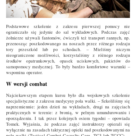
Podstawowe szkolenie z zakresu pierwszej pomocy nie
ograniczało się jedynie do sal wykładowych. Podczas zajęć
żołnierze używali fantomów, ćwiczyli też transport rannych, np.
przenosząc poszkodowanego na noszach przez różnego rodzaju
tory przeszkód lub po schodach. – Mieliśmy niczym
nieograniczone możliwości, korzystaliśmy z różnego rodzaju
środków opatrunkowych, opasek uciskowych, pakietów do
samopomocy medycznej. To były bardzo komfortowe warunki –
wspomina operator.
W wersji combat
Najciekawszym etapem kursu było dla wojskowych szkolenie
specjalistyczne z zakresu medycyny pola walki. – Szkoliliśmy się
naprzemiennie: jeden dzień na wykładach, drugi na zajęciach
praktycznych w terenie: z bronią, w pełnym umundurowaniu i
oporządzeniu. I tak przez kolejnych osiem tygodni – opowiada
Tomek. Wyjaśnia, że podczas zajęć instruktorzy opierali się
wyłącznie na zasadach taktycznej opieki nad poszkodowanymi na
polu walki (Tactical Combat Casualty Care, TC3 lub TCCC). –