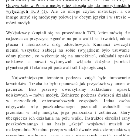
Oczywiście w Polsce medycy też stosują się do amerykańskich
wytycznych TC3 (1)
. Ale co innego czytać instrukcje, a co
innego uczyć się medycyny polowej w obcym języku i w stresie –
mówi medyk.
Wykładowcy skupiali się na procedurach TC3, które mówią, że
najczęstszą przyczyną zgonów na polu walki są krwotoki, odma
płucna i niedrożność dróg oddechowych. Kursanci ćwiczyli
niemal wszystkie zabiegi na sobie (wyjątkiem było usuwanie
odmy płucnej, co wykonuje się na manekinie), zakładali opaski
uciskowe, a nawet wykonywali wkłucia dożylne (zamiast
płynoterapii i lekoterapii podawali sól fizjologiczną).
– Najważniejszym tematem podczas zajęć było tamowanie
krwotoków. Trzeba to było opanować jak przysłowiowy amen w
pacierzu. Bez przerwy ćwiczyliśmy zakładanie opasek
uciskowych – mówi medyk. Żołnierze podczas ćwiczeń działali
w niewielkich, czteroosobowych zespołach. Jedna osoba
odgrywała rolę poszkodowanego, pozostali wchodzili na
przemian w rolę medyka, jego pomocnika i żołnierza, który
ubezpiecza ich działania na polu walki. Instruktor określał rany
poszkodowanego i na hasło „akcja” wojskowi musieli w
maksymalnie 30 minut przeprowadzić dwudziestoczteropunktową
procedurę medyczną, przy czym pierwszych sześć punktów