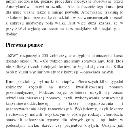
innym środowisku, poznać procedury medyczne stosowane przez
Amerykanów – mówi ratownik. – Ale ukończenie tego kursu jest
dla mnie ważne także z innego powodu. Amerykanie traktują to
szkolenie jako przepustkę do udziału w zaawansowanych kursach
z zakresu medycyny pola walki. Jest więc duża szansa, że w
przyszłości wyjadę za ocean na kurs medyków sił specjalnych –
dodaje.
Pierwsza pomoc
„68W” rozpoczęło 200 żołnierzy, ale dyplom ukończenia kursu
dostało około 170. – Co tydzień mieliśmy sprawdziany. Jeśli ktoś
nie zaliczył trzech kolejnych testów, to żegnał się z nauką. Kilka
osób z kursu wyeliminowały też kontuzje – opowiada medyk.
Kurs podzielony był na kilka etapów. Pierwszych kilka tygodni
żołnierze spędzili na nauce kwalifikowanej pomocy
przedmedycznej. Podczas zajęć żołnierze uczyli się zasad
udzielania pierwszej pomocy, czyli wykonywania resuscytacji
krążeniowo-oddechowej, a także organizowania i
przeprowadzania akcji ratowniczych. Wykładowcy, czyli lekarze
i ratownicy, mówili wojskowym o różnego rodzaju chorobach,
omawiali schorzenia typowe dla różnych grup – np. ludzi w
podeszłym wieku, dzieci czy pacjentów otyłych. Uczyli, jak