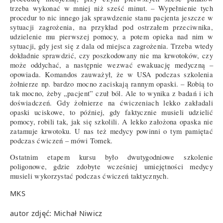
trzeba wykonać w mniej niż sześć minut. – Wypełnienie tych
procedur to nic innego jak sprawdzenie stanu pacjenta jeszcze w
sytuacji zagrożenia, na przykład pod ostrzałem przeciwnika,
udzielenie mu pierwszej pomocy, a potem opieka nad nim w
sytuacji, gdy jest się z dala od miejsca zagrożenia. Trzeba wtedy
dokładnie sprawdzić, czy poszkodowany nie ma krwotoków, czy
może oddychać, a następnie wezwać ewakuację medyczną –
opowiada. Komandos zauważył, że w USA podczas szkolenia
żołnierze np. bardzo mocno zaciskają rannym opaski. – Robią to
tak mocno, żeby „pacjent” czuł ból. Ale to wynika z badań i ich
doświadczeń. Gdy żołnierze na ćwiczeniach lekko zakładali
opaski uciskowe, to później, gdy faktycznie musieli udzielić
pomocy, robili tak, jak się szkolili. A lekko założona opaska nie
zatamuje krwotoku. U nas też medycy powinni o tym pamiętać
podczas ćwiczeń – mówi Tomek.
Ostatnim etapem kursu było dwutygodniowe szkolenie
poligonowe, gdzie zdobyte wcześniej umiejętności medycy
musieli wykorzystać podczas ćwiczeń taktycznych.
MKS
autor zdjęć: Michał Niwicz