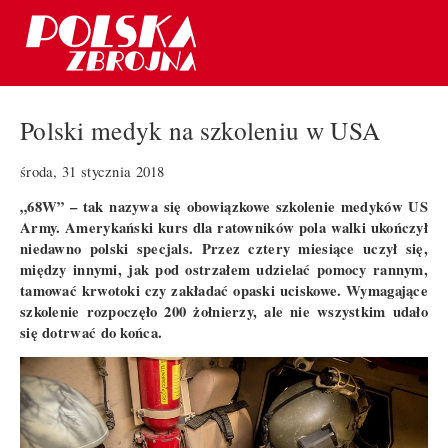
Polski medyk na szkoleniu w USA
środa, 31 stycznia 2018
„68W” – tak nazywa się obowiązkowe szkolenie medyków US
Army. Amerykański kurs dla ratowników pola walki ukończył
niedawno polski specjals. Przez cztery miesiące uczył się,
między innymi, jak pod ostrzałem udzielać pomocy rannym,
tamować krwotoki czy zakładać opaski uciskowe. Wymagające
szkolenie rozpoczęło 200 żołnierzy, ale nie wszystkim udało
się dotrwać do końca.