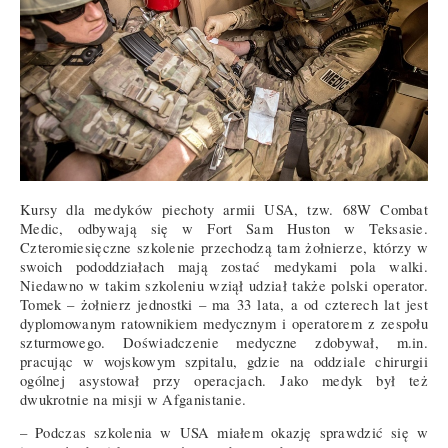
Kursy dla medyków piechoty armii USA, tzw. 68W Combat
Medic, odbywają się w Fort Sam Huston w Teksasie.
Czteromiesięczne szkolenie przechodzą tam żołnierze, którzy w
swoich pododdziałach mają zostać medykami pola walki.
Niedawno w takim szkoleniu wziął udział także polski operator.
Tomek – żołnierz jednostki – ma 33 lata, a od czterech lat jest
dyplomowanym ratownikiem medycznym i operatorem z zespołu
szturmowego. Doświadczenie medyczne zdobywał, m.in.
pracując w wojskowym szpitalu, gdzie na oddziale chirurgii
ogólnej asystował przy operacjach. Jako medyk był też
dwukrotnie na misji w Afganistanie.
– Podczas szkolenia w USA miałem okazję sprawdzić się w