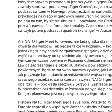
których motywem przewodnim jest oczywiście tygrys. Do
zawody sportowe pod nazwą „Tiger Games”, często nawiąz
podczas ćwiczeń w Norwegii piloci jeździli na nartorolkac
przychodzą na niego w galowych mundurach. Po posiłku m
polega na tym, by się nie ubrudzić – opowiada mjr Gradz
poznać, nawiązać nieformalne kontakty. Często ma to sw
ćwiczyli potem podczas „Squadron Exchange” w Araxos
Ale NATO Tiger Meet to również nie lada gratka dla mi
otwarta dla widzów. Tak będzie także w Poznaniu. – Pr
jednak będziemy chcieli zorganizować specjalny dzień d
wejść na teren bazy po uprzednim akredytowaniu się – 
tym samym czasie bowiem w Poznaniu odbędzie się inna d
Ławica zaprezentuje się około 30 statków powietrznych
powietrznych. Będą to zarówno maszyny cywilne, jak i 
Jak przyznaje kpt. Jasianek, przedstawiciele wojska i 
czasowego przebazowania części maszyn z NATO Tiger 
obejrzeć je – podkreśla rzecznik 2 Skrzydła. Zastrzega j
W początkach października w Poznaniu odbyła się pierws
Kolejna planowana jest na początek przyszłego roku.
Historia NATO Tiger Meet sięga 1961 roku. Wtedy to 79
Europie zaprosił do wspólnych ćwiczeń eskadry z Francji
apel francuskiego ministra obrony Pierre’a Messmera. 