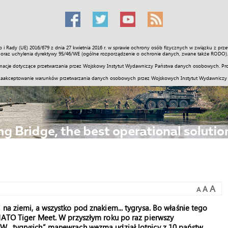
o i Rady (UE) 2016/679 z dnia 27 kwietnia 2016 r. w sprawie ochrony osób fizycznych w związku z 
Świat
Społeczność
Sport
Historia
Galerie
Wideo
ENGLI
oraz uchylenia dyrektywy 95/46/WE (ogólne rozporządzenie o ochronie danych, zwane także RODO).
acje dotyczące przetwarzania przez Wojskowy Instytut Wydawniczy Państwa danych osobowych. Pro
zaakceptowanie warunków przetwarzania danych osobowych przez Wojskowych Instytut Wydawniczy
A
A
A
na ziemi, a wszystko pod znakiem... tygrysa. Bo właśnie tego
 NATO Tiger Meet. W przyszłym roku po raz pierwszy
W „tygrysich” manewrach wezmą udział lotnicy z 10 państw,