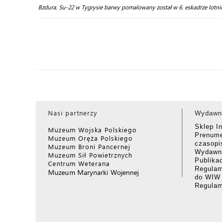
Bzdura. Su-22 w Tygrysie barwy pomalowany został w 6. eskadrze lotni
Nasi partnerzy
Wydawn
Sklep I
Muzeum Wojska Polskiego
Prenume
Muzeum Oręża Polskiego
czasop
Muzeum Broni Pancernej
Wydawni
Muzeum Sił Powietrznych
Publika
Centrum Weterana
Regulam
Muzeum Marynarki Wojennej
do WIW
Regula