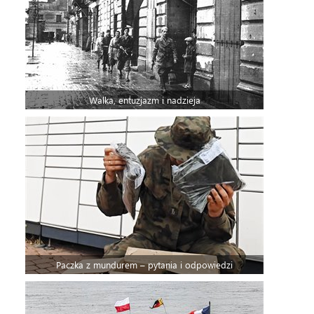
Walka, entuzjazm i nadzieja
Paczka z mundurem – pytania i odpowiedzi