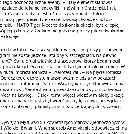
 tego dochodzą liczne eventy. – Stały element stanowią
ujące do lokalnej specyfiki – mówi mjr Gradziński. I tak,
h. Częścią tradycji jest też uroczysty obiad. – Piloci
uszą zjeść deser, tyle że nie używając łyżeczek. Sztuka
iński. – NATO Tiger Meet to doskonała okazja, by się lepiej
ój ciąg dalszy. Z Grekami na przykład polscy piloci dwukrotnie
 – dodaje.
łośników lotnictwa oraz spotterów. Część imprezy jest bowiem
ogram nie został jeszcze ustalony w szczegółach. Na pewno
la VIP-ów, a drugi właśnie dla spotterów, którzy będą mogli
zapowiada kpt. Grzegorz Jasianek. Na tym jednak nie koniec. W
uża impreza lotnicza – „Aerofestival”. – Na płycie lotniska
. Oprócz tego około stu maszyn weźmie udział w pokazach
wojskowe – informuje Dariusz Wawrzyniak, dyrektor wydarzenia.
organizatorów „Aerofestivalu” prowadzą rozmowy o możliwości
Meet na Ławicę. – Dzięki temu więcej widzów miałoby okazję
ednak, że na razie jest zbyt wcześnie, by tę sprawę przesądzać.
za z konferencji planistycznych poprzedzających ćwiczenia.
 Dywizjon Myśliwski Sił Powietrznych Stanów Zjednoczonych w
 i Wielkiej Brytanii. W ten sposób Amerykanie odpowiedzieli na
Wnioskował on o zbliżenie wojsk poszczególnych państw NATO.