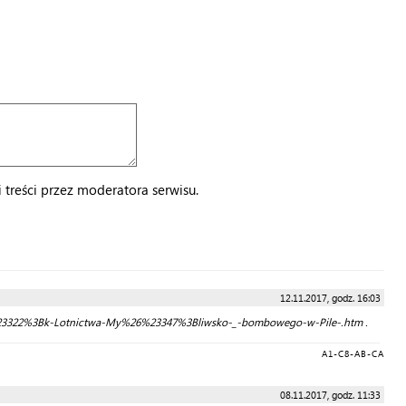
treści przez moderatora serwisu.
12.11.2017, godz. 16:03
u%26%23322%3Bk-Lotnictwa-My%26%23347%3Bliwsko-_-bombowego-w-Pile-.htm .
A1-C8-AB-CA
08.11.2017, godz. 11:33