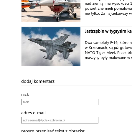
nad ziemią i na wysokości 15
powietrzne mieli pomalowan
nie tylko. Za najciekawszy w
Jastrzębie w tygrysim k
Dwa samoloty F-16, które n
w Krzesinach, są już gotow
NATO Tiger Meet. Przez bl
maszyny były malowane w w
dodaj komentarz
nick
adres e-mail
proszę przepisać tekst z obrazka: