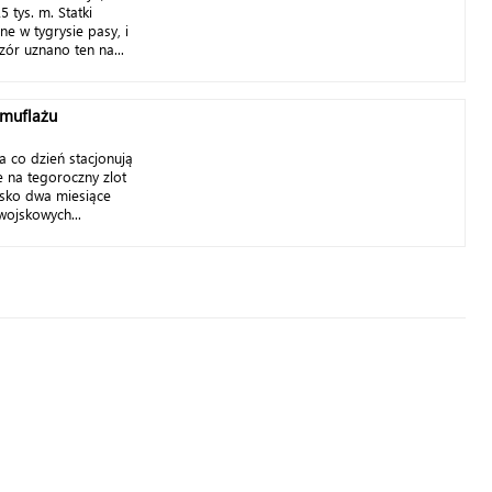
 tys. m. Statki
e w tygrysie pasy, i
zór uznano ten na...
amuflażu
a co dzień stacjonują
e na tegoroczny zlot
isko dwa miesiące
ojskowych...