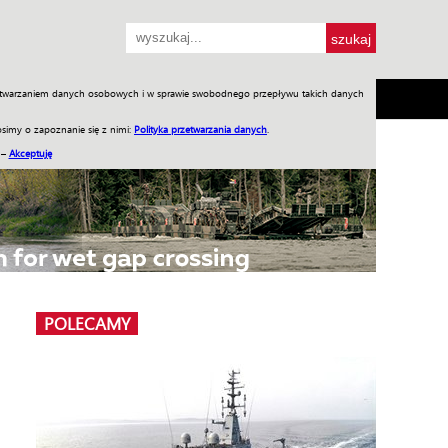
przetwarzaniem danych osobowych i w sprawie swobodnego przepływu takich danych
SH
SKLEP
Jednodniówki
Praca w WIW
simy o zapoznanie się z nimi:
Polityka przetwarzania danych
.
 –
Akceptuję
POLECAMY