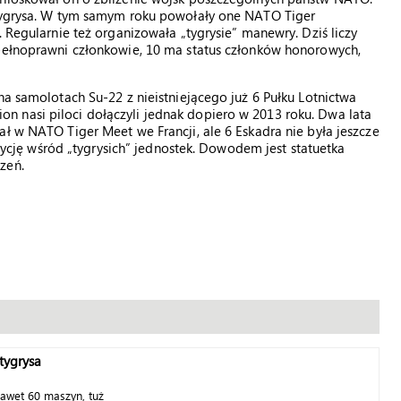
 tygrysa. W tym samym roku powołały one NATO Tiger
. Regularnie też organizowała „tygrysie” manewry. Dziś liczy
 pełnoprawni członkowie, 10 ma status członków honorowych,
na samolotach Su-22 z nieistniejącego już 6 Pułku Lotnictwa
 nasi piloci dołączyli jednak dopiero w 2013 roku. Dwa lata
ł w NATO Tiger Meet we Francji, ale 6 Eskadra nie była jeszcze
ję wśród „tygrysich” jednostek. Dowodem jest statuetka
zeń.
tygrysa
nawet 60 maszyn, tuż