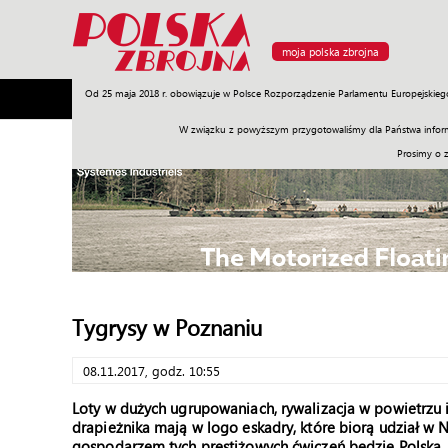
moja polska zbrojna
Od 25 maja 2018 r. obowiązuje w Polsce Rozporządzenie Parlamentu Europejskieg
Armia
Poligon
Sprzęt
Misje
Polityka
Prawo
W związku z powyższym przygotowaliśmy dla Państwa inform
Prosimy o 
Tygrysy w Poznaniu
08.11.2017, godz. 10:55
Loty w dużych ugrupowaniach, rywalizacja w powietrzu i 
drapieżnika mają w logo eskadry, które biorą udział w
gospodarzem tych prestiżowych ćwiczeń będzie Polska. 