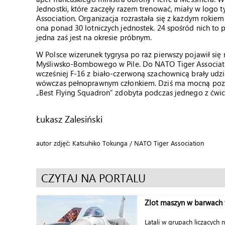
Jednostki, które zaczęły razem trenować, miały w logo
Association. Organizacja rozrastała się z każdym rokiem
ona ponad 30 lotniczych jednostek. 24 spośród nich to
jedna zaś jest na okresie próbnym.
W Polsce wizerunek tygrysa po raz pierwszy pojawił się 
Myśliwsko-Bombowego w Pile. Do NATO Tiger Association
wcześniej F-16 z biało-czerwoną szachownicą brały udzia
wówczas pełnoprawnym członkiem. Dziś ma mocną pozyc
„Best Flying Squadron” zdobyta podczas jednego z ćwic
Łukasz Zalesiński
autor zdjęć: Katsuhiko Tokunga / NATO Tiger Association
CZYTAJ NA PORTALU
Zlot maszyn w barwach 
Latali w grupach liczących 