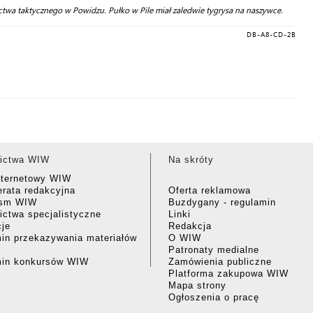
ctwa taktycznego w Powidzu. Pułko w Pile miał zaledwie tygrysa na naszywce.
DB-A8-CD-2B
ictwa WIW
Na skróty
nternetowy WIW
rata redakcyjna
Oferta reklamowa
ism WIW
Buzdygany - regulamin
ctwa specjalistyczne
Linki
cje
Redakcja
in przekazywania materiałów
O WIW
Patronaty medialne
min konkursów WIW
Zamówienia publiczne
Platforma zakupowa WIW
Mapa strony
Ogłoszenia o pracę