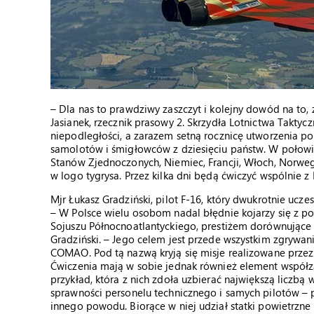
– Dla nas to prawdziwy zaszczyt i kolejny dowód na to, ż
Jasianek, rzecznik prasowy 2. Skrzydła Lotnictwa Taktyc
niepodległości, a zarazem setną rocznicę utworzenia pol
samolotów i śmigłowców z dziesięciu państw. W połowi
Stanów Zjednoczonych, Niemiec, Francji, Włoch, Norwegi
w logo tygrysa. Przez kilka dni będą ćwiczyć wspólnie z P
Mjr Łukasz Gradziński, pilot F-16, który dwukrotnie ucze
– W Polsce wielu osobom nadal błędnie kojarzy się z p
Sojuszu Północnoatlantyckiego, prestiżem dorównujące „
Gradziński. – Jego celem jest przede wszystkim zgryw
COMAO. Pod tą nazwą kryją się misje realizowane prze
Ćwiczenia mają w sobie jednak również element współz
przykład, która z nich zdoła uzbierać największą liczbą 
sprawności personelu technicznego i samych pilotów – p
innego powodu. Biorące w niej udział statki powietrzn