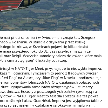
e nasi piloci są cenieni w świecie – przyznaje kpt. Grzegorz
znego w Poznaniu. W stulecie odzyskania przez Polskę
skiego lotnictwa, w Krzesinach pojawi się kilkadziesiąt
e maja przyszłego roku do 31. Bazy przylecą maszyny ze
i oraz Belgii. Wszystkie samoloty należą do eskadr, które mają
olakami z „tygrysiej” 6 Eskadry Lotniczej.
stniczył w NATO Tiger Meet, przyznaje, że to niezwykła impreza.
okazami lotniczymi. Tymczasem to jedno z flagowych ćwiczeń
Red Flag” na Alasce, czy „Blue Flag” w Izraelu – podkreśla mjr
anie komponentów lotniczych NATO w działaniach połączonych
z duże ugrupowania samolotów różnych typów – tłumaczy.
awodnictwa. Eskadry z poszczególnych państw rywalizują na
wylotów. – NATO Tiger Meet to test dla sprzętu, ale też pokaz
odkreśla mjr Łukasz Gradziński. Impreza jest wyjątkowa także z
e oraz sprzęt naziemny ozdabiane są okazyjnymi malunkami,