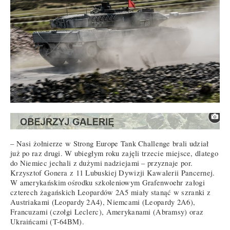
– Nasi żołnierze w Strong Europe Tank Challenge brali udział
już po raz drugi. W ubiegłym roku zajęli trzecie miejsce, dlatego
do Niemiec jechali z dużymi nadziejami – przyznaje por.
Krzysztof Gonera z 11 Lubuskiej Dywizji Kawalerii Pancernej.
W amerykańskim ośrodku szkoleniowym Grafenwoehr załogi
czterech żagańskich Leopardów 2A5 miały stanąć w szranki z
Austriakami (Leopardy 2A4), Niemcami (Leopardy 2A6),
Francuzami (czołgi Leclerc), Amerykanami (Abramsy) oraz
Ukraińcami (T-64BM).