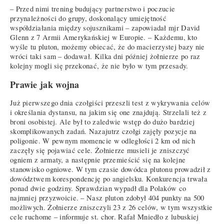
– Przed nimi trening budujący partnerstwo i poczucie
przynależności do grupy, doskonalący umiejętność
współdziałania między sojusznikami – zapowiadał mjr David
Glenn z 7 Armii Amerykańskiej w Europie. – Każdemu, kto
wyśle tu pluton, możemy obiecać, że do macierzystej bazy nie
wróci taki sam – dodawał. Kilka dni później żołnierze po raz
kolejny mogli się przekonać, że nie było w tym przesady.
Prawie jak wojna
Już pierwszego dnia czołgiści przeszli test z wykrywania celów
i określania dystansu, na jakim się one znajdują. Strzelali też z
broni osobistej. Ale był to zaledwie wstęp do dużo bardziej
skomplikowanych zadań. Nazajutrz czołgi zajęły pozycje na
poligonie. W pewnym momencie w odległości 2 km od nich
zaczęły się pojawiać cele. Żołnierze musieli je zniszczyć
ogniem z armaty, a następnie przemieścić się na kolejne
stanowisko ogniowe. W tym czasie dowódca plutonu prowadził z
dowództwem korespondencję po angielsku. Konkurencja trwała
ponad dwie godziny. Sprawdzian wypadł dla Polaków co
najmniej przyzwoicie. – Nasz pluton zdobył 404 punkty na 500
możliwych. Żołnierze zniszczyli 23 z 26 celów, w tym wszystkie
cele ruchome – informuje st. chor. Rafał Mniedło z lubuskiej