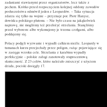
zadaniami stawianymi przez organizatorów, lecz także z
pechem. Krótko przed rozpoczęciem kolejnej odsłony zawodów
posłuszeństwa odmówił jeden z Leopardów. – Taka sytuacja
zdarza się tylko na wojnie – przyznaje por. Piotr Hanysz,
dowódca polskiego plutonu. – Nie było czasu na jakąkolwiek
naprawę, nie mogliśmy też przełożyć strzelania. Stanęliśmy
przed wyborem: albo wykonujemy je trzema czołgami, albo
poddajemy się.
Polacy podjęli wyzwanie i wypadli całkiem nieźle. Leopardy w
tumanach kurzu przejechały przez poligon, rażąc pojawiające się
w zasięgu wzroku cele. Strzelania z karabinu wypadły
perfekcyjnie – polskie załogi zanotowały stuprocentową
skuteczność. Z 23 celów, które należało zniszczyć z użyciem
działa, pociski dosięgły 17.