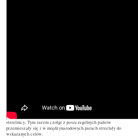
Film: 11 DKPanc
I wreszcie czwarty dzień, któremu towarzyszyło hasło:
„czołgista nie biega długo, ale zawsze z ciężarami”. Na
rozgrzewkę załogi pokonywały biegiem półtorakilometrowy
odcinek, na którym rozmieszczono kilkadziesiąt przeszkód.
Potem poszczególne załogi wchodzące w skład plutonu musiały
200 m przebiec po bieżni. Każda ze zmian została jednak w inny
sposób „dociążona”. Żołnierze przenosili pocisk artyleryjski,
skrzynkę na amunicję, ogniwa czołgowych gąsienic czy
holownicze liny. Zawody zwieńczył kolejny sprawdzian na
strzelnicy. Tym razem czołgi z poszczególnych państw
przemieszały się i w międzynarodowych parach strzelały do
wskazanych celów.