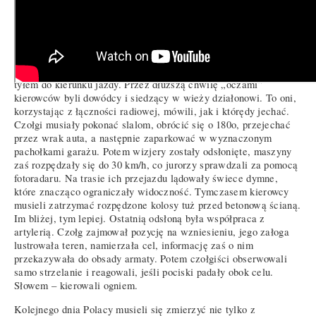
wcześniej trasę. W pewnym momencie okazało się, że w jednym
z nich uległa uszkodzeniu gąsienica. Żołnierze musieli ją
rozpiąć, usunąć usterkę, a potem ponownie ją spiąć. W tym
czasie byli osłaniani przez kolegów z pozostałych pojazdów.
Kolejna odsłona rywalizacji – tor przeszkód. W czołgach
zaklejono kamery cofania i wizjery. Maszyny trzeba było obrócić
tyłem do kierunku jazdy. Przez dłuższą chwilę „oczami”
kierowców byli dowódcy i siedzący w wieży działonowi. To oni,
korzystając z łączności radiowej, mówili, jak i którędy jechać.
Czołgi musiały pokonać slalom, obrócić się o 180o, przejechać
przez wrak auta, a następnie zaparkować w wyznaczonym
pachołkami garażu. Potem wizjery zostały odsłonięte, maszyny
zaś rozpędzały się do 30 km/h, co jurorzy sprawdzali za pomocą
fotoradaru. Na trasie ich przejazdu lądowały świece dymne,
które znacząco ograniczały widoczność. Tymczasem kierowcy
musieli zatrzymać rozpędzone kolosy tuż przed betonową ścianą.
Im bliżej, tym lepiej. Ostatnią odsłoną była współpraca z
artylerią. Czołg zajmował pozycję na wzniesieniu, jego załoga
lustrowała teren, namierzała cel, informację zaś o nim
przekazywała do obsady armaty. Potem czołgiści obserwowali
samo strzelanie i reagowali, jeśli pociski padały obok celu.
Słowem – kierowali ogniem.
Kolejnego dnia Polacy musieli się zmierzyć nie tylko z