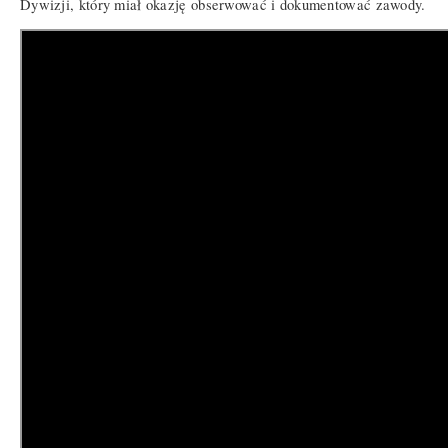
Dywizji, który miał okazję obserwować i dokumentować zawody.
Film: 11 DKPanc
Scenariusz trzeciego dnia zawodów przypominał film Hitchcocka
– napięcie rosło praktycznie z każdą chwilą. Rano plutony
czołgów wyruszyły na poligon, by pokonać wyznaczoną