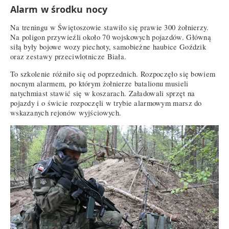
Alarm w środku nocy
Na treningu w Świętoszowie stawiło się prawie 300 żołnierzy.
Na poligon przywieźli około 70 wojskowych pojazdów. Główną
siłą były bojowe wozy piechoty, samobieżne haubice Goździk
oraz zestawy przeciwlotnicze Biała.
To szkolenie różniło się od poprzednich. Rozpoczęło się bowiem
nocnym alarmem, po którym żołnierze batalionu musieli
natychmiast stawić się w koszarach. Załadowali sprzęt na
pojazdy i o świcie rozpoczęli w trybie alarmowym marsz do
wskazanych rejonów wyjściowych.