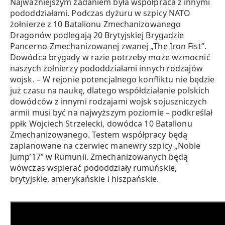
Najważniejszym zadaniem była współpraca z innymi
pododdziałami. Podczas dyżuru w szpicy NATO
żołnierze z 10 Batalionu Zmechanizowanego
Dragonów podlegają 20 Brytyjskiej Brygadzie
Pancerno-Zmechanizowanej zwanej „The Iron Fist”.
Dowódca brygady w razie potrzeby może wzmocnić
naszych żołnierzy pododdziałami innych rodzajów
wojsk. – W rejonie potencjalnego konfliktu nie będzie
już czasu na naukę, dlatego współdziałanie polskich
dowódców z innymi rodzajami wojsk sojuszniczych
armii musi być na najwyższym poziomie – podkreślał
ppłk Wojciech Strzelecki, dowódca 10 Batalionu
Zmechanizowanego. Testem współpracy będą
zaplanowane na czerwiec manewry szpicy „Noble
Jump’17” w Rumunii. Zmechanizowanych będą
wówczas wspierać pododdziały rumuńskie,
brytyjskie, amerykańskie i hiszpańskie.