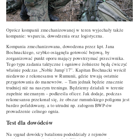
Oprócz kompanii zmechanizowanej w teren wyjechały także
kompanie: wsparcia, dowodzenia oraz logistyczna.
Kompania zmechanizowana, dowodzona przez kpt. Jana
Bochnackiego, szybko osiągnęła gotowość bojową, by
zorganizować punkt oporu mający powstrzymać przeciwnika.
Tego typu zadania taktyczne i ogniowe żołnierze będą ćwiczyć
właśnie podczas „Noble Jump’17”. Kapitan Bochnacki wrócił
niedawno z rekonesansu w Rumunii, gdzie trwają ostatnie
przygotowania do manewrów. – Tam jednak będzie znacznie
trudniej niż na naszym treningu. Będziemy działali w terenie
zupełnie nieznanym – podkreśla oficer. Jak dodaje, podczas
rekonesansu przekonał się, że obszar rumuńskiego poligonu jest
bardzo pofałdowany, a to utrudni np. załogom BWP-ów
prowadzenie celnego ognia.
Test dla dowódców
Na sygnał dowódcy batalionu pododdziały z rejonów