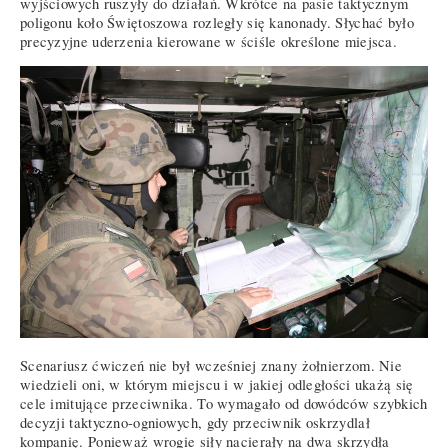
wyjściowych ruszyły do działań. Wkrótce na pasie taktycznym
poligonu koło Świętoszowa rozległy się kanonady. Słychać było
precyzyjne uderzenia kierowane w ściśle określone miejsca.
Scenariusz ćwiczeń nie był wcześniej znany żołnierzom. Nie
wiedzieli oni, w którym miejscu i w jakiej odległości ukażą się
cele imitujące przeciwnika. To wymagało od dowódców szybkich
decyzji taktyczno-ogniowych, gdy przeciwnik oskrzydlał
kompanię. Ponieważ wrogie siły nacierały na dwa skrzydła