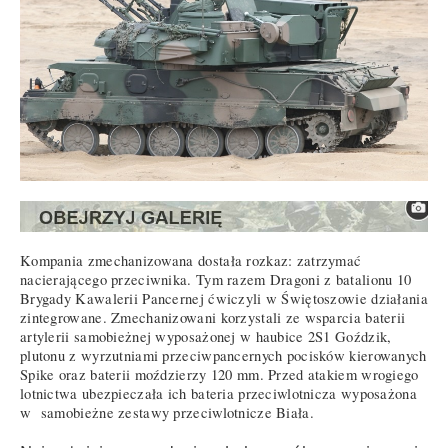
Kompania zmechanizowana dostała rozkaz: zatrzymać
nacierającego przeciwnika. Tym razem Dragoni z batalionu 10
Brygady Kawalerii Pancernej ćwiczyli w Świętoszowie działania
zintegrowane. Zmechanizowani korzystali ze wsparcia baterii
artylerii samobieżnej wyposażonej w haubice 2S1 Goździk,
plutonu z wyrzutniami przeciwpancernych pocisków kierowanych
Spike oraz baterii moździerzy 120 mm. Przed atakiem wrogiego
lotnictwa ubezpieczała ich bateria przeciwlotnicza wyposażona
w samobieżne zestawy przeciwlotnicze Biała.