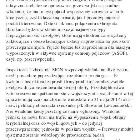
taktyczno-techniczne opracowane przez wojsko są poufne,
wiadomo, że ma to być pojazd wyposażony zarówno w broń
kinetyczną, czyli klasyczną armatę, jak i przeciwpancerne
pociski kierowane. Dzięki takiemu połączeniu uzbrojenia
Barakuda będzie w stanie niszczyć najnowsze typy
nieprzyjacielskich czołgów, które mają elektroniczne systemy
zakłócające i obezwładniające układy naprowadzania pocisków
przeciwpancernych. Pojazd będzie też zagrożeniem dla maszyn
wyposażonych w aktywne systemy ochrony pojazdów (ASOP),
czyli np. przeciwpociski.
Inspektorat Uzbrojenia MON rozpoczął właśnie analizę rynku,
czyli procedurę poprzedzającą rozpisanie przetargu. – 19
kwietnia Inspektorat zaprosił firmy produkujące niszczyciele
czołgów do zaprezentowania swojej oferty. Przedsiębiorstwa
zainteresowane spotkaniem się z wojskowymi specjalistami w tej
sprawie mają czas na złożenie wniosków do 31 maja 2017 roku –
mówi pełniący obowiązki rzecznika płk Sławomir Lewandowski.
Nie wiadomo kiedy przetarg zostanie ogłoszony. Wiadomo
jednak, że nowa broń ma trafić na wyposażenie wojsk obrony
terytorialnej oraz do wojsk lądowych – do jedynej
przeciwpancernej jednostki w polskim wojsku. – Pierwszy moduł
systemu zostanie wdrożony do prowadzenia badań