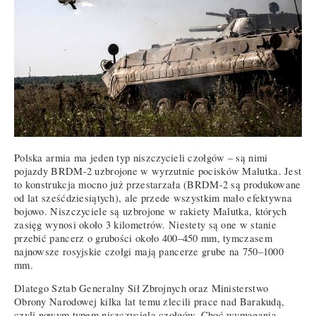
Polska armia ma jeden typ niszczycieli czołgów – są nimi
pojazdy BRDM-2 uzbrojone w wyrzutnie pocisków Malutka. Jest
to konstrukcja mocno już przestarzała (BRDM-2 są produkowane
od lat sześćdziesiątych), ale przede wszystkim mało efektywna
bojowo. Niszczyciele są uzbrojone w rakiety Malutka, których
zasięg wynosi około 3 kilometrów. Niestety są one w stanie
przebić pancerz o grubości około 400–450 mm, tymczasem
najnowsze rosyjskie czołgi mają pancerze grube na 750–1000
mm.
Dlatego Sztab Generalny Sił Zbrojnych oraz Ministerstwo
Obrony Narodowej kilka lat temu zlecili prace nad Barakudą,
czyli nowym typem niszczyciela czołgów. Choć wymagania