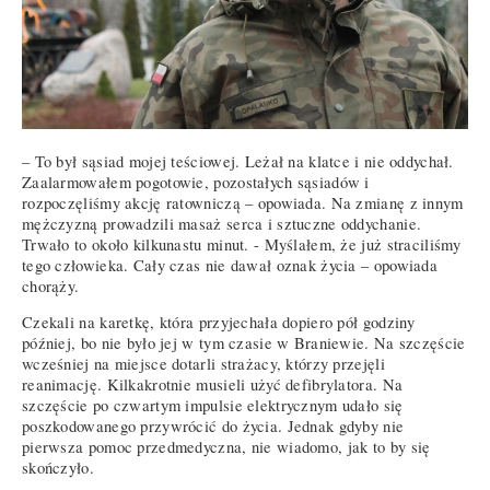
– To był sąsiad mojej teściowej. Leżał na klatce i nie oddychał.
Zaalarmowałem pogotowie, pozostałych sąsiadów i
rozpoczęliśmy akcję ratowniczą – opowiada. Na zmianę z innym
mężczyzną prowadzili masaż serca i sztuczne oddychanie.
Trwało to około kilkunastu minut. - Myślałem, że już straciliśmy
tego człowieka. Cały czas nie dawał oznak życia – opowiada
chorąży.
Czekali na karetkę, która przyjechała dopiero pół godziny
później, bo nie było jej w tym czasie w Braniewie. Na szczęście
wcześniej na miejsce dotarli strażacy, którzy przejęli
reanimację. Kilkakrotnie musieli użyć defibrylatora. Na
szczęście po czwartym impulsie elektrycznym udało się
poszkodowanego przywrócić do życia. Jednak gdyby nie
pierwsza pomoc przedmedyczna, nie wiadomo, jak to by się
skończyło.