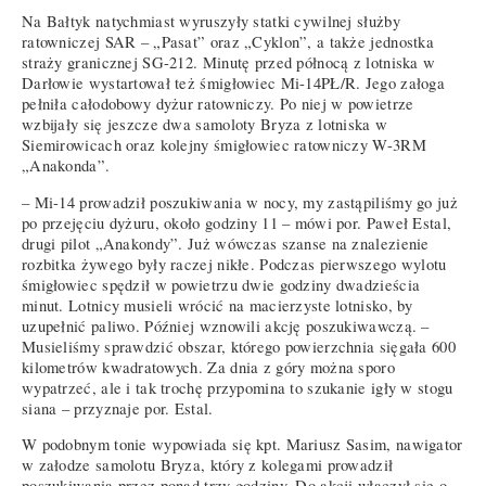
Na Bałtyk natychmiast wyruszyły statki cywilnej służby
ratowniczej SAR – „Pasat” oraz „Cyklon”, a także jednostka
straży granicznej SG-212. Minutę przed północą z lotniska w
Darłowie wystartował też śmigłowiec Mi-14PŁ/R. Jego załoga
pełniła całodobowy dyżur ratowniczy. Po niej w powietrze
wzbijały się jeszcze dwa samoloty Bryza z lotniska w
Siemirowicach oraz kolejny śmigłowiec ratowniczy W-3RM
„Anakonda”.
– Mi-14 prowadził poszukiwania w nocy, my zastąpiliśmy go już
po przejęciu dyżuru, około godziny 11 – mówi por. Paweł Estal,
drugi pilot „Anakondy”. Już wówczas szanse na znalezienie
rozbitka żywego były raczej nikłe. Podczas pierwszego wylotu
śmigłowiec spędził w powietrzu dwie godziny dwadzieścia
minut. Lotnicy musieli wrócić na macierzyste lotnisko, by
uzupełnić paliwo. Później wznowili akcję poszukiwawczą. –
Musieliśmy sprawdzić obszar, którego powierzchnia sięgała 600
kilometrów kwadratowych. Za dnia z góry można sporo
wypatrzeć, ale i tak trochę przypomina to szukanie igły w stogu
siana – przyznaje por. Estal.
W podobnym tonie wypowiada się kpt. Mariusz Sasim, nawigator
w załodze samolotu Bryza, który z kolegami prowadził
poszukiwania przez ponad trzy godziny. Do akcji włączył się o