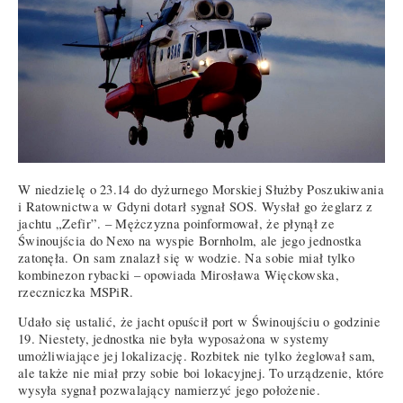
W niedzielę o 23.14 do dyżurnego Morskiej Służby Poszukiwania
i Ratownictwa w Gdyni dotarł sygnał SOS. Wysłał go żeglarz z
jachtu „Zefir”. – Mężczyzna poinformował, że płynął ze
Świnoujścia do Nexo na wyspie Bornholm, ale jego jednostka
zatonęła. On sam znalazł się w wodzie. Na sobie miał tylko
kombinezon rybacki – opowiada Mirosława Więckowska,
rzeczniczka MSPiR.
Udało się ustalić, że jacht opuścił port w Świnoujściu o godzinie
19. Niestety, jednostka nie była wyposażona w systemy
umożliwiające jej lokalizację. Rozbitek nie tylko żeglował sam,
ale także nie miał przy sobie boi lokacyjnej. To urządzenie, które
wysyła sygnał pozwalający namierzyć jego położenie.