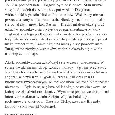
16.12 w poniedziałek. – Pogoda była dość dobra. Stan morza
sięgał od dwóch do czterech stopni w skali Douglasa,
widoczność wynosiła blisko 10 kilometrów. Wskazany obszar
przeczesaliśmy w stu procentach. Niestety, rozbitka nie udało
się odnaleźć – mówi kpt. Sasim. – Kiedyś miałem okazję brać
udział w poszukiwaniu brytyjskiego parlamentarzysty, który
żeglował z kolegą po Bałtyku. Fala zmyła ich z pokładu, ale oni
trzymali się razem i byli ubrani w stroje zabezpieczające przed
niską temperaturą. Tamta akcja zakończyła się powodzeniem.
Tutaj, mimo niezłych warunków, zadanie okazało się o wiele
trudniejsze – dodaje.
Akcja poszukiwawcza zakończyła się wczoraj wieczorem. W
sumie trwała niemal dobę. Lotnicy morscy – łącznie pięć załóg
w czterech statkach powietrznych – wykonali siedem wylotów i
spędzili w powietrzu 21 godzin. Przeszukali obszar 800
kilometrów kwadratowych. Mimo wysiłków los rozbitka pozostał
nieznany. – Była to największa od lat akcja poszukiwawcza, w
której wzięli udział nasi lotnicy. Wymowne jest to, że działali tak
intensywnie akurat w dniu Święta Wojska Polskiego –
podsumowuje kmdr ppor. Czesław Cichy, rzecznik Brygady
Lotnictwa Marynarki Wojennej.
Łukasz Zalesiński