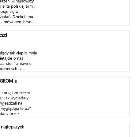
osażeni w najnowszy
 elita polskiej armii.
izuje się w
iałań. Dzięki temu
– mówi gen. bryg....
czci
nigdy tak ciepło mnie
iętajcie o nas
eksander Tarnawski
ciemnych na...
a GROM-u
t sprzęt żołnierzy
? Jak wyglądały
yjeżdżali na
k wyglądają teraz?
dany przez
 najlepszych