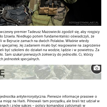
wczesny premier Tadeusz Mazowiecki zgodził się, aby rosyjscy
 Izraela. Niedługo potem fundamentaliści oświadczyli, że
zili w Bejrucie zamach na dwóch Polaków. Właśnie wtedy
ki specjalnej. Jej zadaniem miało być reagowanie na zagrożenie
eli być szkoleni do działań na wodzie, lądzie i w powietrzu. Za
. Sam szukał pierwszych żołnierzy do jednostki. Ci, którzy
ich jednostek specjalnych.
st jednostka antyterrorystyczna. Pierwsze informacje prasowe o
a misję na Haiti. Pilnowali tam porządku, ale brali też udział w
łkanach i znów sukces – polscy komandosi zatrzymali w