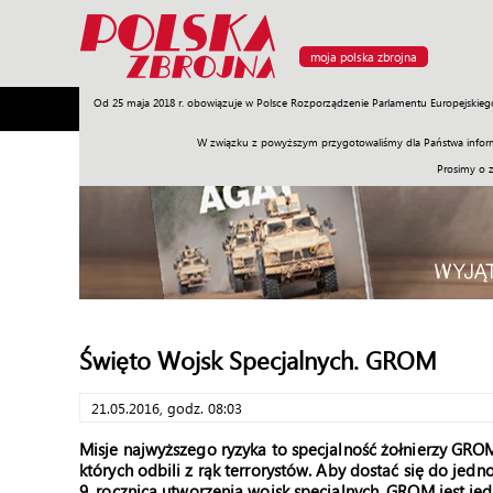
moja polska zbrojna
Od 25 maja 2018 r. obowiązuje w Polsce Rozporządzenie Parlamentu Europejskieg
Armia
Poligon
Sprzęt
Misje
Polityka
Prawo
W związku z powyższym przygotowaliśmy dla Państwa inform
Prosimy o 
Święto Wojsk Specjalnych. GROM
21.05.2016, godz. 08:03
Misje najwyższego ryzyka to specjalność żołnierzy GROM
których odbili z rąk terrorystów. Aby dostać się do jedn
9. rocznica utworzenia wojsk specjalnych. GROM jest jedną