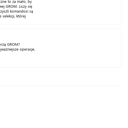
czne to za mało, by
wej GROM. Liczy się
rzyszli komandosi są
selekcji, której
tworzą GROM?
jważniejsze operacje,