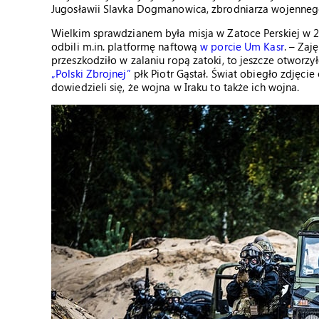
Jugosławii Slavka Dogmanowica, zbrodniarza wojenneg
Wielkim sprawdzianem była misja w Zatoce Perskiej w
odbili m.in. platformę naftową
w porcie Um Kasr
. – Zaj
przeszkodziło w zalaniu ropą zatoki, to jeszcze otworz
„Polski Zbrojnej”
płk Piotr Gąstał. Świat obiegło zdjęc
dowiedzieli się, że wojna w Iraku to także ich wojna.