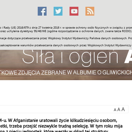
o i Rady (UE) 2016/679 z dnia 27 kwietnia 2016 r. w sprawie ochrony osób fizycznych w związku z 
Świat
Społeczność
Sport
Historia
Galerie
Wideo
ENGLI
oraz uchylenia dyrektywy 95/46/WE (ogólne rozporządzenie o ochronie danych, zwane także RODO).
acje dotyczące przetwarzania przez Wojskowy Instytut Wydawniczy Państwa danych osobowych. Pro
zaakceptowanie warunków przetwarzania danych osobowych przez Wojskowych Instytut Wydawniczy
A
A
A
-u. W Afganistanie uratowali życie kilkudziesięciu osobom,
ostki, trzeba przejść niezwykle trudną selekcję. W tym roku mija
 z pięciu jednostek, które weszły w skład tej struktury.