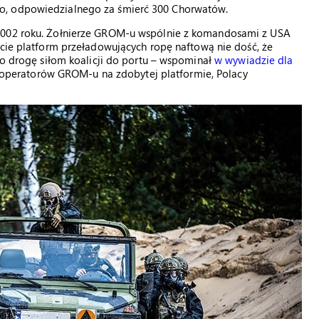
o, odpowiedzialnego za śmierć 300 Chorwatów.
 2002 roku. Żołnierze GROM-u wspólnie z komandosami z USA
ęcie platform przeładowujących ropę naftową nie dość, że
yło drogę siłom koalicji do portu – wspominał
w wywiadzie dla
ie operatorów GROM-u na zdobytej platformie, Polacy