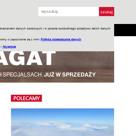
przetwarzaniem danych osobowych i w sprawie swobodnego przepływu takich danych
SH
SKLEP
Jednodniówki
Praca w WIW
simy o zapoznanie się z nimi:
Polityka przetwarzania danych
.
 –
Akceptuję
POLECAMY