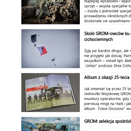
Najlepiej wyszkoleni i wyp
sprzęt – wojska specjalne to
– Każda z jednostek specjal
prowadzeniu określonych dz
doskonale się uzupełniamy 
Skoki GROM-owców ku 
cichociemnych
Żyję już bardzo długo, ale 
nie przyjęto jak dzisiaj. Pam
wszystkich – mówił kpt. Al
„Upłaz” podczas Dnia Cicho
Album z okazji 25-leci
Jak zmieniał się przez 25 la
Jednostki Wojskowej GROM
mundury operatorów, gdy w
pierwszą misję na Haiti i ja
Album „Tobie Ojczyzno” wy
Fundację...
GROM: selekcja spośród