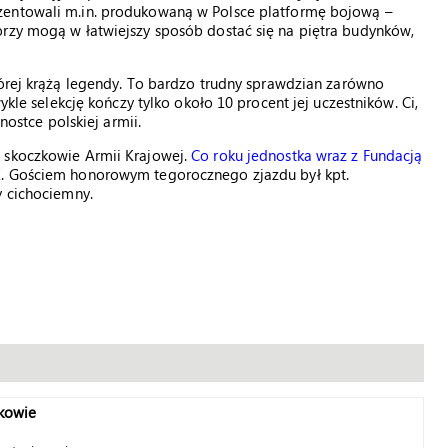
zentowali m.in. produkowaną w Polsce platformę bojową –
orzy mogą w łatwiejszy sposób dostać się na piętra budynków,
tórej krążą legendy. To bardzo trudny sprawdzian zarówno
ykle selekcję kończy tylko około 10 procent jej uczestników. Ci,
nostce polskiej armii.
i skoczkowie Armii Krajowej.
Co roku jednostka wraz z Fundacją
K
. Gościem honorowym tegorocznego zjazdu był kpt.
y cichociemny.
akowie