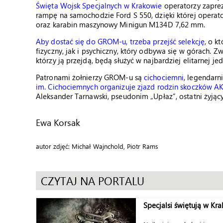
Święta Wojsk Specjalnych w Krakowie
operatorzy zapre
rampę na samochodzie Ford S 550, dzięki której operat
oraz karabin maszynowy Minigun M134D 7,62 mm.
Aby dostać się do GROM-u, trzeba przejść selekcję
, o k
fizyczny, jak i psychiczny, który odbywa się w górach. Zw
którzy ją przejdą, będą służyć w najbardziej elitarnej jed
Patronami żołnierzy GROM-u są
cichociemni
, legendarn
im. Cichociemnych organizuje zjazd rodzin skoczków A
Aleksander Tarnawski, pseudonim „Upłaz”, ostatni żyjąc
Ewa Korsak
autor zdjęć: Michał Wajnchold, Piotr Rams
CZYTAJ NA PORTALU
Specjalsi świętują w Kr