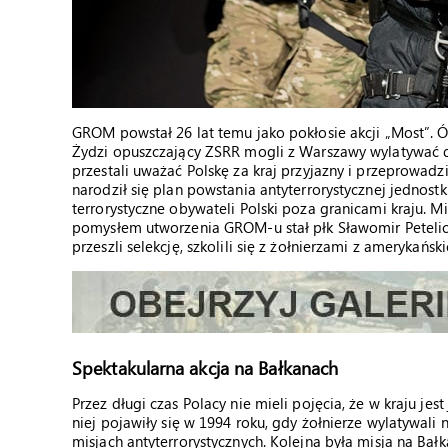
GROM powstał 26 lat temu jako pokłosie akcji „Most”. Ó
Żydzi opuszczający ZSRR mogli z Warszawy wylatywać do
przestali uważać Polskę za kraj przyjazny i przeprowad
narodził się plan powstania antyterrorystycznej jednost
terrorystyczne obywateli Polski poza granicami kraju. Mi
pomysłem utworzenia GROM-u stał płk Sławomir Petelicki
przeszli selekcję, szkolili się z żołnierzami z amerykańsk
Spektakularna akcja na Bałkanach
Przez długi czas Polacy nie mieli pojęcia, że w kraju je
niej pojawiły się w 1994 roku, gdy żołnierze wylatywali n
misjach antyterrorystycznych. Kolejna była misja na Ba