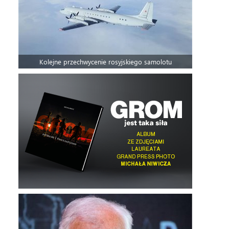
Kolejne przechwycenie rosyjskiego samolotu