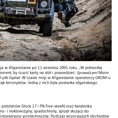
ja w Afganistanie po 11 września 2001 roku. „W jednostkę
ment, by rzucić karty na stół i powiedzieć:
Sprawdzam!
Moim
ł płk Gąstał. W czasie misji w Afganistanie operatorzy GROM-u
 rąk terrorystów. Jedną z nich była posłanka afgańskiego
. pistoletów Glock 17 i FN Five-seveN oraz karabinka
o- i noktowizyjny, spadochrony, sprzęt służący do
 inżynieryjno-pirotechniczne. Podczas wczorajszych obchodów