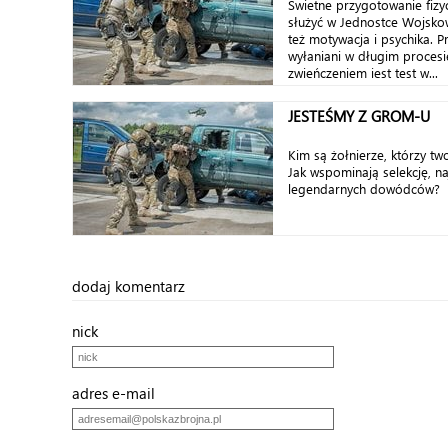
Świetne przygotowanie fizy
służyć w Jednostce Wojsko
też motywacja i psychika. P
wyłaniani w długim procesie 
zwieńczeniem jest test w...
JESTEŚMY Z GROM-U
Kim są żołnierze, którzy 
Jak wspominają selekcję, na
legendarnych dowódców?
dodaj komentarz
nick
adres e-mail