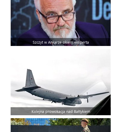
Szczyt w Ankarze okiem eksperta
Kolejna prowokacja nad Bałtykiem