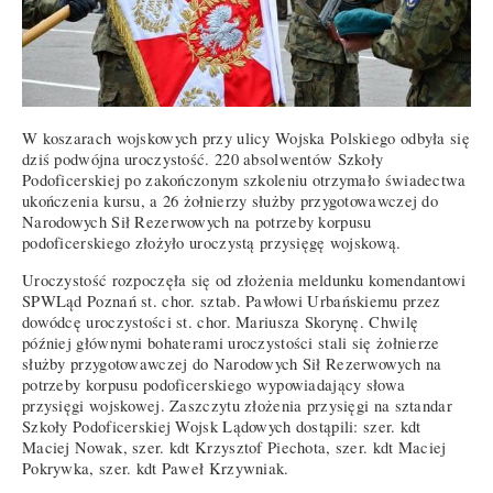
W koszarach wojskowych przy ulicy Wojska Polskiego odbyła się
dziś podwójna uroczystość. 220 absolwentów Szkoły
Podoficerskiej po zakończonym szkoleniu otrzymało świadectwa
ukończenia kursu, a 26 żołnierzy służby przygotowawczej do
Narodowych Sił Rezerwowych na potrzeby korpusu
podoficerskiego złożyło uroczystą przysięgę wojskową.
Uroczystość rozpoczęła się od złożenia meldunku komendantowi
SPWLąd Poznań st. chor. sztab. Pawłowi Urbańskiemu przez
dowódcę uroczystości st. chor. Mariusza Skorynę. Chwilę
później głównymi bohaterami uroczystości stali się żołnierze
służby przygotowawczej do Narodowych Sił Rezerwowych na
potrzeby korpusu podoficerskiego wypowiadający słowa
przysięgi wojskowej. Zaszczytu złożenia przysięgi na sztandar
Szkoły Podoficerskiej Wojsk Lądowych dostąpili: szer. kdt
Maciej Nowak, szer. kdt Krzysztof Piechota, szer. kdt Maciej
Pokrywka, szer. kdt Paweł Krzywniak.