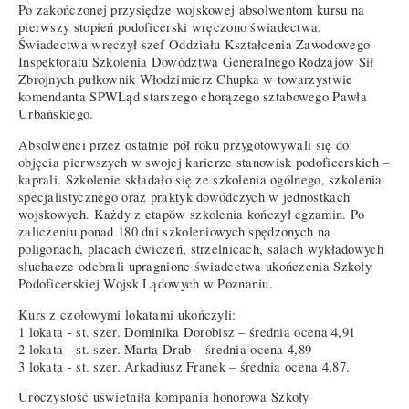
Po zakończonej przysiędze wojskowej absolwentom kursu na
pierwszy stopień podoficerski wręczono świadectwa.
Świadectwa wręczył szef Oddziału Kształcenia Zawodowego
Inspektoratu Szkolenia Dowództwa Generalnego Rodzajów Sił
Zbrojnych pułkownik Włodzimierz Chupka w towarzystwie
komendanta SPWLąd starszego chorążego sztabowego Pawła
Urbańskiego.
Absolwenci przez ostatnie pół roku przygotowywali się do
objęcia pierwszych w swojej karierze stanowisk podoficerskich –
kaprali. Szkolenie składało się ze szkolenia ogólnego, szkolenia
specjalistycznego oraz praktyk dowódczych w jednostkach
wojskowych. Każdy z etapów szkolenia kończył egzamin. Po
zaliczeniu ponad 180 dni szkoleniowych spędzonych na
poligonach, placach ćwiczeń, strzelnicach, salach wykładowych
słuchacze odebrali upragnione świadectwa ukończenia Szkoły
Podoficerskiej Wojsk Lądowych w Poznaniu.
Kurs z czołowymi lokatami ukończyli:
1 lokata - st. szer. Dominika Dorobisz – średnia ocena 4,91
2 lokata - st. szer. Marta Drab – średnia ocena 4,89
3 lokata - st. szer. Arkadiusz Franek – średnia ocena 4,87.
Uroczystość uświetniła kompania honorowa Szkoły