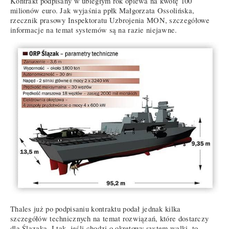
Kontrakt podpisany w ubiegłym rok opiewa na kwotę 100
milionów euro. Jak wyjaśnia ppłk Małgorzata Ossolińska,
rzecznik prasowy Inspektoratu Uzbrojenia MON, szczegółowe
informacje na temat systemów są na razie niejawne.
Thales już po podpisaniu kontraktu podał jednak kilka
szczegółów technicznych na temat rozwiązań, które dostarczy
dla Ślązaka. I tak, jeśli chodzi o okrętowy system walki, to