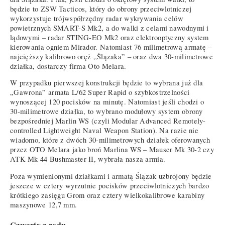
będzie to ZSW Tacticos, który do obrony przeciwlotniczej
wykorzystuje trójwspółrzędny radar wykrywania celów
powietrznych SMART-S Mk2, a do walki z celami nawodnymi i
lądowymi – radar STING-EO Mk2 oraz elektrooptyczny system
kierowania ogniem Mirador. Natomiast 76 milimetrową armatę –
najcięższy kalibrowo oręż „Ślązaka” – oraz dwa 30-milimetrowe
działka, dostarczy firma Oto Melara.
W przypadku pierwszej konstrukcji będzie to wybrana już dla
„Gawrona” armata L/62 Super Rapid o szybkostrzelności
wynoszącej 120 pocisków na minutę. Natomiast jeśli chodzi o
30-milimetrowe działka, to wybrano modułowy system obrony
bezpośredniej Marlin WS (czyli Modular Advanced Remotely-
controlled Lightweight Naval Weapon Station). Na razie nie
wiadomo, które z dwóch 30-milimetrowych działek oferowanych
przez OTO Melara jako broń Marlina WS – Mauser Mk 30-2 czy
ATK Mk 44 Bushmaster II, wybrała nasza armia.
Poza wymienionymi działkami i armatą Ślązak uzbrojony będzie
jeszcze w cztery wyrzutnie pocisków przeciwlotniczych bardzo
krótkiego zasięgu Grom oraz cztery wielkokalibrowe karabiny
maszynowe 12,7 mm.
Czwarty z rodu