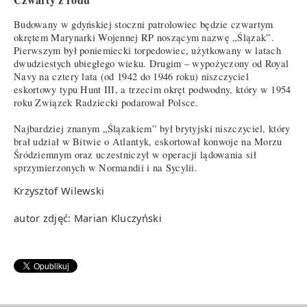
Budowany w gdyńskiej stoczni patrolowiec będzie czwartym
okrętem Marynarki Wojennej RP noszącym nazwę „Ślązak”.
Pierwszym był poniemiecki torpedowiec, użytkowany w latach
dwudziestych ubiegłego wieku. Drugim – wypożyczony od Royal
Navy na cztery lata (od 1942 do 1946 roku) niszczyciel
eskortowy typu Hunt III, a trzecim okręt podwodny, który w 1954
roku Związek Radziecki podarował Polsce.
Najbardziej znanym „Ślązakiem” był brytyjski niszczyciel, który
brał udział w Bitwie o Atlantyk, eskortował konwoje na Morzu
Śródziemnym oraz uczestniczył w operacji lądowania sił
sprzymierzonych w Normandii i na Sycylii.
Krzysztof Wilewski
autor zdjęć: Marian Kluczyński