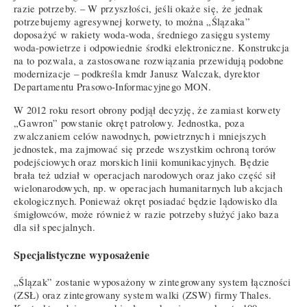
razie potrzeby. – W przyszłości, jeśli okaże się, że jednak
potrzebujemy agresywnej korwety, to można „Ślązaka”
doposażyć w rakiety woda-woda, średniego zasięgu systemy
woda-powietrze i odpowiednie środki elektroniczne. Konstrukcja
na to pozwala, a zastosowane rozwiązania przewidują podobne
modernizacje – podkreśla kmdr Janusz Walczak, dyrektor
Departamentu Prasowo-Informacyjnego MON.
W 2012 roku resort obrony podjął decyzję, że zamiast korwety
„Gawron” powstanie okręt patrolowy. Jednostka, poza
zwalczaniem celów nawodnych, powietrznych i mniejszych
jednostek, ma zajmować się przede wszystkim ochroną torów
podejściowych oraz morskich linii komunikacyjnych. Będzie
brała też udział w operacjach narodowych oraz jako część sił
wielonarodowych, np. w operacjach humanitarnych lub akcjach
ekologicznych. Ponieważ okręt posiadać będzie lądowisko dla
śmigłowców, może również w razie potrzeby służyć jako baza
dla sił specjalnych.
Specjalistyczne wyposażenie
„Ślązak” zostanie wyposażony w zintegrowany system łączności
(ZSŁ) oraz zintegrowany system walki (ZSW) firmy Thales.