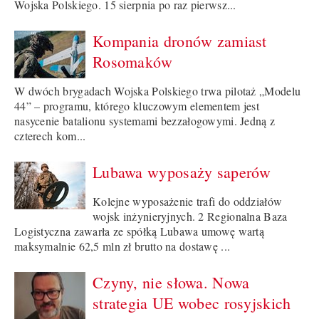
Wojska Polskiego. 15 sierpnia po raz pierwsz...
Kompania dronów zamiast
Rosomaków
W dwóch brygadach Wojska Polskiego trwa pilotaż „Modelu
44” – programu, którego kluczowym elementem jest
nasycenie batalionu systemami bezzałogowymi. Jedną z
czterech kom...
Lubawa wyposaży saperów
Kolejne wyposażenie trafi do oddziałów
wojsk inżynieryjnych. 2 Regionalna Baza
Logistyczna zawarła ze spółką Lubawa umowę wartą
maksymalnie 62,5 mln zł brutto na dostawę ...
Czyny, nie słowa. Nowa
strategia UE wobec rosyjskich