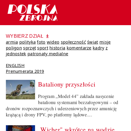
WYBIERZ DZIAŁ
armia
polityka
foto
wideo
społeczność
świat
misje
poligon
sprzęt
sport
historia
komentarze
kadry
z
jednostek
patronaty medialne
ENGLISH
Prenumerata 2019
Bataliony przyszłości
Program „Model 44” zakłada nasycenie
batalionu systemami bezzałogowymi – od
dronów rozpoznawczych i uderzeniowych przez amunicję
krążącą i drony FPV, po platformy lądowe....
„Wicher" wkrótce na wodzie