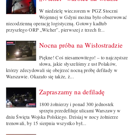
W niedzielę wieczorem w PGZ Stoczni
Wojennej w Gdyni można było obserwować
niecodzienną operację logistyczną. Gotowy kadłub
przyszłego ORP „Wicher”, pierwszej z trzech fr...
Nocna próba na Wisłostradzie
Piękne! Coś niesamowitego! – to najczęstsze
słowa, jakie słyszeliśmy z ust Polaków,
którzy zdecydowali się obejrzeć nocną próbę defilady w
Warszawie. Okazało się także, ż...
Zapraszamy na defiladę
1800 żołnierzy i ponad 300 jednostek
sprzętu przedefiluje ulicami Warszawy w
dniu Święta Wojska Polskiego. Dzisiaj w nocy żołnierze
trenowali, by 15 sierpnia wszystko był...