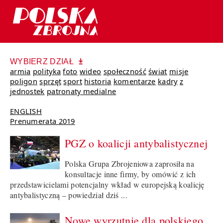
WYBIERZ DZIAŁ
armia
polityka
foto
wideo
społeczność
świat
misje
poligon
sprzęt
sport
historia
komentarze
kadry
z
jednostek
patronaty medialne
ENGLISH
Prenumerata 2019
PGZ o koalicji antybalistycznej
Polska Grupa Zbrojeniowa zaprosiła na
konsultacje inne firmy, by omówić z ich
przedstawicielami potencjalny wkład w europejską koalicję
antybalistyczną – powiedział dziś ...
Nowe wyrzutnie dla polskiego