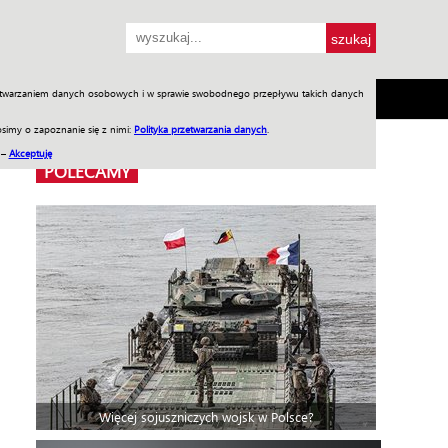
przetwarzaniem danych osobowych i w sprawie swobodnego przepływu takich danych
SH
SKLEP
Jednodniówki
Praca w WIW
simy o zapoznanie się z nimi:
Polityka przetwarzania danych
.
 –
Akceptuję
POLECAMY
Więcej sojuszniczych wojsk w Polsce?