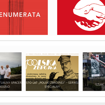
TUALNY SPACER
STO LAT „POLSKI ZBROJNEJ” - SERWIS
SZLAK
ASSINO
SPECJALNY