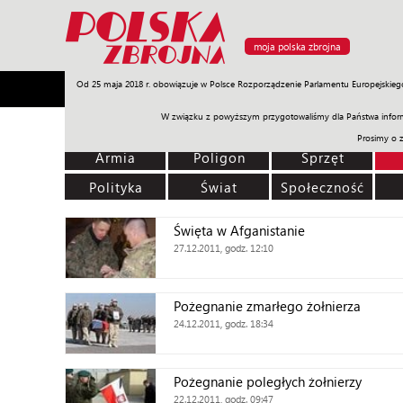
moja polska zbrojna
Od 25 maja 2018 r. obowiązuje w Polsce Rozporządzenie Parlamentu Europejskieg
Armia
Poligon
Sprzęt
Misje
Polityka
Prawo
W związku z powyższym przygotowaliśmy dla Państwa inform
Prosimy o 
Armia
Poligon
Sprzęt
Polityka
Świat
Społeczność
Święta w Afganistanie
27.12.2011, godz. 12:10
Pożegnanie zmarłego żołnierza
24.12.2011, godz. 18:34
Pożegnanie poległych żołnierzy
22.12.2011, godz. 09:47