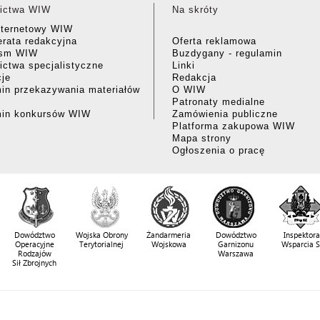
ictwa WIW
Na skróty
nternetowy WIW
rata redakcyjna
Oferta reklamowa
ism WIW
Buzdygany - regulamin
ctwa specjalistyczne
Linki
cje
Redakcja
in przekazywania materiałów
O WIW
Patronaty medialne
min konkursów WIW
Zamówienia publiczne
Platforma zakupowa WIW
Mapa strony
Ogłoszenia o pracę
Dowództwo
Wojska Obrony
Żandarmeria
Dowództwo
Inspektora
Operacyjne
Terytorialnej
Wojskowa
Garnizonu
Wsparcia 
Rodzajów
Warszawa
Sił Zbrojnych