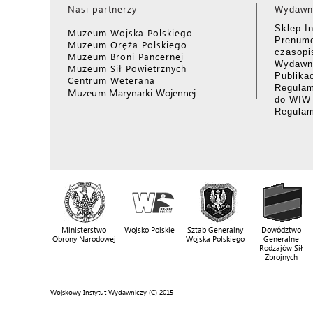
Nasi partnerzy
Wydawn
Sklep I
Muzeum Wojska Polskiego
Prenume
Muzeum Oręża Polskiego
czasop
Muzeum Broni Pancernej
Wydawni
Muzeum Sił Powietrznych
Publika
Centrum Weterana
Regulam
Muzeum Marynarki Wojennej
do WIW
Regula
Ministerstwo
Wojsko Polskie
Sztab Generalny
Dowództwo
Obrony Narodowej
Wojska Polskiego
Generalne
Rodzajów Sił
Zbrojnych
Wojskowy Instytut Wydawniczy (C) 2015