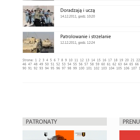
Doradzają i uczą
14.12.2011, godz. 10:20
Patrolowanie i strzelanie
12.12.2011, godz. 12:24
Strona:
1
2
3
4
5
6
7
8
9
10
11
12
13
14
15
16
17
18
19
20
21
22
46
47
48
49
50
51
52
53
54
55
56
57
58
59
60
61
62
63
64
65
66
90
91
92
93
94
95
96
97
98
99
100
101
102
103
104
105
106
107
PATRONATY
PREN