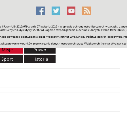
o i Rady (UE) 2016/679 z dnia 27 kwietnia 2016 r. w sprawie ochrony osób fizycznych w związku z 
Świat
Społeczność
Sport
Historia
Galerie
Wideo
ENGLI
oraz uchylenia dyrektywy 95/46/WE (ogólne rozporządzenie o ochronie danych, zwane także RODO).
acje dotyczące przetwarzania przez Wojskowy Instytut Wydawniczy Państwa danych osobowych. Pro
zaakceptowanie warunków przetwarzania danych osobowych przez Wojskowych Instytut Wydawniczy
Misje
Prawo
Sport
Historia