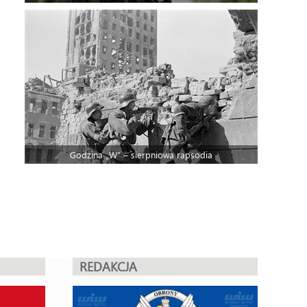
Godzina „W” – sierpniowa rapsodia
REDAKCJA