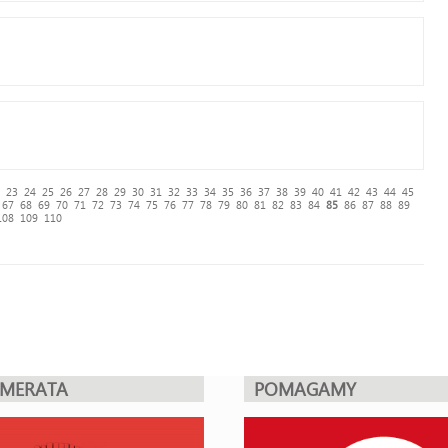
23
24
25
26
27
28
29
30
31
32
33
34
35
36
37
38
39
40
41
42
43
44
45
67
68
69
70
71
72
73
74
75
76
77
78
79
80
81
82
83
84
85
86
87
88
89
108
109
110
UMERATA
POMAGAMY