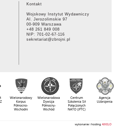
Kontakt
Wojskowy Instytut Wydawniczy
Al. Jerozolimskie 97
00-909 Warszawa
+48 261 849 008
NIP: 701-02-67-116
sekretariat@zbrojni.pl
t
Wielonarodowy
Wielonarodowa
Centrum
Agencja
SZ
Korpus
Dywizja
Szkolenia Sił
Uzbrojenia
Północno-
Północny-
Połączonych
Wschodni
Wschód
NATO (JFTC)
wykonanie i hosting
AIKELO