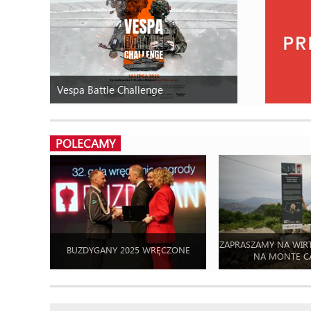
Vespa Battle Challenge
POLECAMY
ZAPRASZAMY NA WIR
BUZDYGANY 2025 WRĘCZONE
NA MONTE C