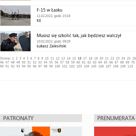
F-15 w Łasku
11.02.2022, godz. 15:16
KE
Musisz się szkolić tak, jak będziesz walczył
10.02.2022, godz. 09:29
Łukasz Zalesiński
Strona:
1
2
3
4
5
6
7
8
9
10
11
12
13
14
15
16
17
18
19
20
21
22
23
24
25
26
46
47
48
49
50
51
52
53
54
55
56
57
58
59
60
61
62
63
64
65
66
67
68
69
70
90
91
92
93
94
95
96
97
98
99
100
101
102
103
104
105
106
107
108
109
110
PATRONATY
PRENUMERATA