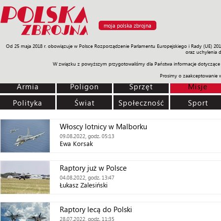
moja polska zbrojna
Od 25 maja 2018 r. obowiązuje w Polsce Rozporządzenie Parlamentu Europejskiego i Rady (UE) 20
Armia
Poligon
Sprzęt
Misje
Polityka
Prawo
Świat
Sp
oraz uchylenia 
W związku z powyższym przygotowaliśmy dla Państwa informacje dotyczące 
Prosimy o zaakceptowanie 
Armia
Poligon
Sprzęt
Misje
Polityka
Świat
Społeczność
Sport
Włoscy lotnicy w Malborku
09.08.2022, godz. 05:13
Ewa Korsak
Raptory już w Polsce
04.08.2022, godz. 13:47
Łukasz Zalesiński
Raptory lecą do Polski
28.07.2022, godz. 11:35