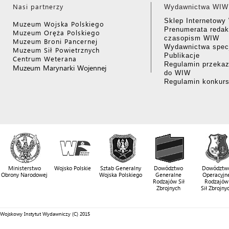
Nasi partnerzy
Wydawnictwa WIW
Sklep Internetow
Muzeum Wojska Polskiego
Prenumerata redak
Muzeum Oręża Polskiego
czasopism WIW
Muzeum Broni Pancernej
Wydawnictwa specj
Muzeum Sił Powietrznych
Publikacje
Centrum Weterana
Regulamin przekaz
Muzeum Marynarki Wojennej
do WIW
Regulamin konkur
Ministerstwo
Wojsko Polskie
Sztab Generalny
Dowództwo
Dowództw
Obrony Narodowej
Wojska Polskiego
Generalne
Operacyjn
Rodzajów Sił
Rodzajów
Zbrojnych
Sił Zbrojny
Wojskowy Instytut Wydawniczy (C) 2015