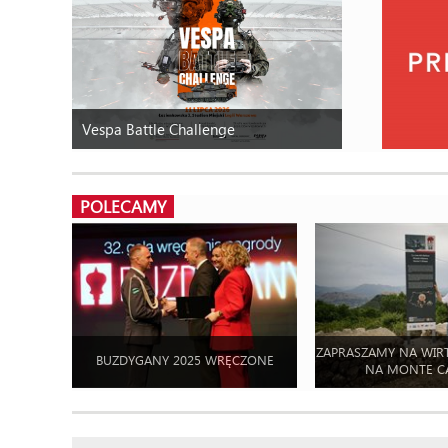
Vespa Battle Challenge
POLECAMY
ZAPRASZAMY NA WIR
BUZDYGANY 2025 WRĘCZONE
NA MONTE C