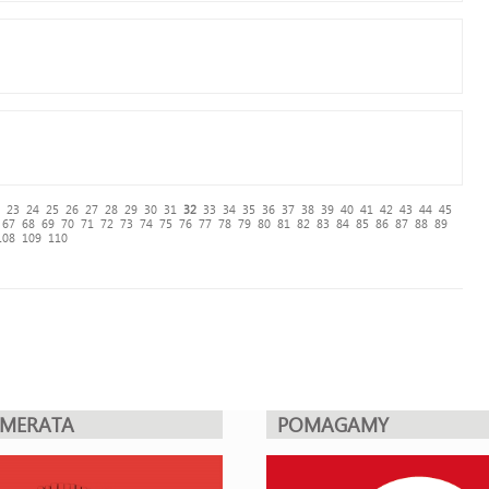
23
24
25
26
27
28
29
30
31
32
33
34
35
36
37
38
39
40
41
42
43
44
45
67
68
69
70
71
72
73
74
75
76
77
78
79
80
81
82
83
84
85
86
87
88
89
108
109
110
UMERATA
POMAGAMY