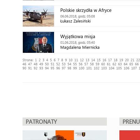
Polskie skrzydła w Afryce
06.06.2018, godz. 05:08
Łukasz Zalesiński
Wyjątkowa misja
01.06.2018, godz. 05:40
Magdalena Miernicka
Strona:
1
2
3
4
5
6
7
8
9
10
11
12
13
14
15
16
17
18
19
20
21
22
46
47
48
49
50
51
52
53
54
55
56
57
58
59
60
61
62
63
64
65
66
90
91
92
93
94
95
96
97
98
99
100
101
102
103
104
105
106
107
PATRONATY
PREN