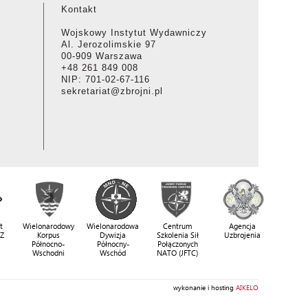
Kontakt
Wojskowy Instytut Wydawniczy
Al. Jerozolimskie 97
00-909 Warszawa
+48 261 849 008
NIP: 701-02-67-116
sekretariat@zbrojni.pl
t
Wielonarodowy
Wielonarodowa
Centrum
Agencja
SZ
Korpus
Dywizja
Szkolenia Sił
Uzbrojenia
Północno-
Północny-
Połączonych
Wschodni
Wschód
NATO (JFTC)
wykonanie i hosting
AIKELO