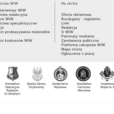
ictwa WIW
Na skróty
nternetowy WIW
rata redakcyjna
Oferta reklamowa
ism WIW
Buzdygany - regulamin
ctwa specjalistyczne
Linki
cje
Redakcja
in przekazywania materiałów
O WIW
Patronaty medialne
min konkursów WIW
Zamówienia publiczne
Platforma zakupowa WIW
Mapa strony
Ogłoszenia o pracę
Dowództwo
Wojska Obrony
Żandarmeria
Dowództwo
Inspektora
Operacyjne
Terytorialnej
Wojskowa
Garnizonu
Wsparcia 
Rodzajów
Warszawa
Sił Zbrojnych