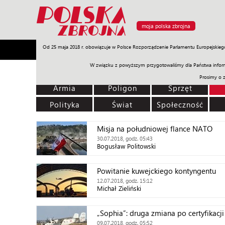
moja polska zbrojna
Od 25 maja 2018 r. obowiązuje w Polsce Rozporządzenie Parlamentu Europejskieg
Armia
Poligon
Sprzęt
Misje
Polityka
Prawo
W związku z powyższym przygotowaliśmy dla Państwa inform
Prosimy o 
Armia
Poligon
Sprzęt
Polityka
Świat
Społeczność
Misja na południowej flance NATO
30.07.2018, godz. 05:43
Bogusław Politowski
Powitanie kuwejckiego kontyngentu
12.07.2018, godz. 15:12
Michał Zieliński
„Sophia”: druga zmiana po certyfikacji
09.07.2018, godz. 05:52