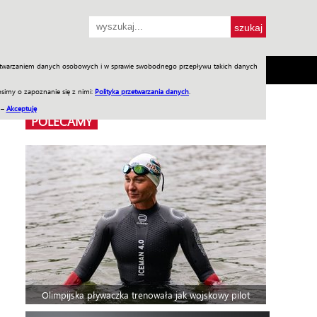
przetwarzaniem danych osobowych i w sprawie swobodnego przepływu takich danych
SH
SKLEP
Jednodniówki
Praca w WIW
simy o zapoznanie się z nimi:
Polityka przetwarzania danych
.
 –
Akceptuję
POLECAMY
Olimpijska pływaczka trenowała jak wojskowy pilot