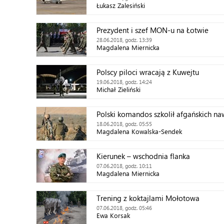
Łukasz Zalesiński
Prezydent i szef MON-u na Łotwie
28.06.2018, godz. 13:39
Magdalena Miernicka
Polscy piloci wracają z Kuwejtu
19.06.2018, godz. 14:24
Michał Zieliński
Polski komandos szkolił afgańskich 
18.06.2018, godz. 05:55
Magdalena Kowalska-Sendek
Kierunek – wschodnia flanka
07.06.2018, godz. 10:11
Magdalena Miernicka
Trening z koktajlami Mołotowa
07.06.2018, godz. 05:46
Ewa Korsak