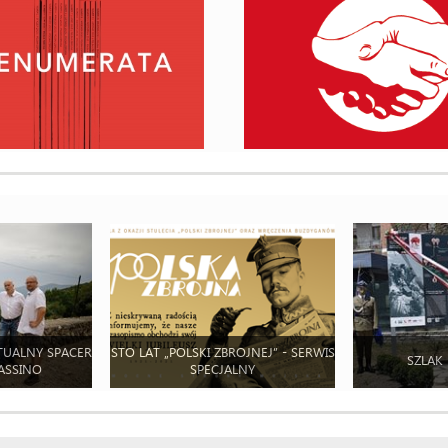
TUALNY SPACER
STO LAT „POLSKI ZBROJNEJ” - SERWIS
SZLAK
ASSINO
SPECJALNY