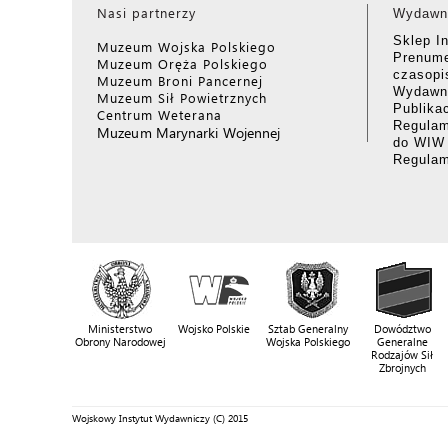
Nasi partnerzy
Wydawn
Sklep I
Muzeum Wojska Polskiego
Prenume
Muzeum Oręża Polskiego
czasop
Muzeum Broni Pancernej
Wydawni
Muzeum Sił Powietrznych
Publika
Centrum Weterana
Regulam
Muzeum Marynarki Wojennej
do WIW
Regula
Ministerstwo
Wojsko Polskie
Sztab Generalny
Dowództwo
Obrony Narodowej
Wojska Polskiego
Generalne
Rodzajów Sił
Zbrojnych
Wojskowy Instytut Wydawniczy (C) 2015