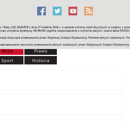
o i Rady (UE) 2016/679 z dnia 27 kwietnia 2016 r. w sprawie ochrony osób fizycznych w związku z 
Świat
Społeczność
Sport
Historia
Galerie
Wideo
ENGLI
oraz uchylenia dyrektywy 95/46/WE (ogólne rozporządzenie o ochronie danych, zwane także RODO).
acje dotyczące przetwarzania przez Wojskowy Instytut Wydawniczy Państwa danych osobowych. Pro
zaakceptowanie warunków przetwarzania danych osobowych przez Wojskowych Instytut Wydawniczy
Misje
Prawo
Sport
Historia