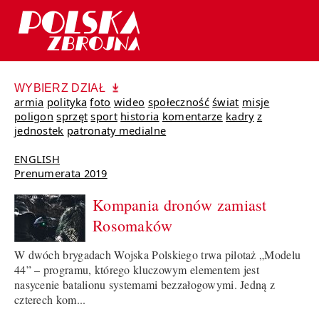
WYBIERZ DZIAŁ
armia
polityka
foto
wideo
społeczność
świat
misje
poligon
sprzęt
sport
historia
komentarze
kadry
z
jednostek
patronaty medialne
ENGLISH
Prenumerata 2019
Kompania dronów zamiast
Rosomaków
W dwóch brygadach Wojska Polskiego trwa pilotaż „Modelu
44” – programu, którego kluczowym elementem jest
nasycenie batalionu systemami bezzałogowymi. Jedną z
czterech kom...