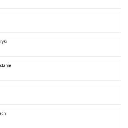
ryki
stanie
jach