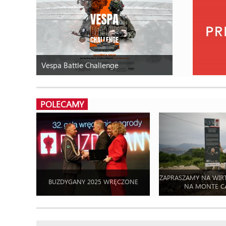
Vespa Battle Challenge
POLECAMY
ZAPRASZAMY NA WIR
BUZDYGANY 2025 WRĘCZONE
NA MONTE C