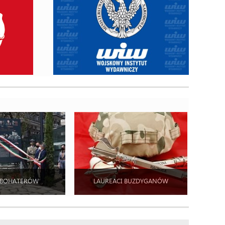
 BOHATERÓW
LAUREACI BUZDYGANÓW