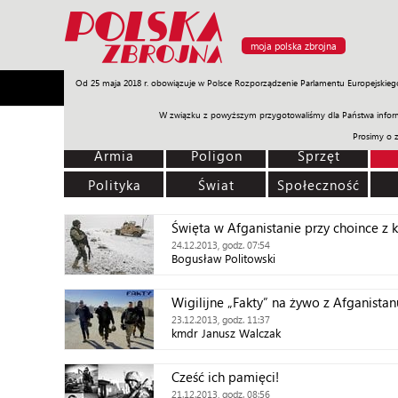
moja polska zbrojna
Od 25 maja 2018 r. obowiązuje w Polsce Rozporządzenie Parlamentu Europejskieg
Armia
Poligon
Sprzęt
Misje
Polityka
Prawo
W związku z powyższym przygotowaliśmy dla Państwa inform
Prosimy o 
Armia
Poligon
Sprzęt
Polityka
Świat
Społeczność
Święta w Afganistanie przy choince z 
24.12.2013, godz. 07:54
Bogusław Politowski
Wigilijne „Fakty” na żywo z Afganistan
23.12.2013, godz. 11:37
kmdr Janusz Walczak
Cześć ich pamięci!
21.12.2013, godz. 08:56