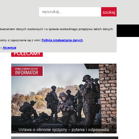
przetwarzaniem danych osobowych i w sprawie swobodnego przepływu takich danych
SH
SKLEP
Jednodniówki
Praca w WIW
simy o zapoznanie się z nimi:
Polityka przetwarzania danych
.
 –
Akceptuję
POLECAMY
Ustawa o obronie ojczyzny – pytania i odpowiedzi