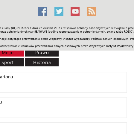
o i Rady (UE) 2016/679 z dnia 27 kwietnia 2016 r. w sprawie ochrony osób fizycznych w związku z 
Świat
Społeczność
Sport
Historia
Galerie
Wideo
ENGLI
oraz uchylenia dyrektywy 95/46/WE (ogólne rozporządzenie o ochronie danych, zwane także RODO).
acje dotyczące przetwarzania przez Wojskowy Instytut Wydawniczy Państwa danych osobowych. Pro
zaakceptowanie warunków przetwarzania danych osobowych przez Wojskowych Instytut Wydawniczy
Misje
Prawo
Sport
Historia
kartonu
u