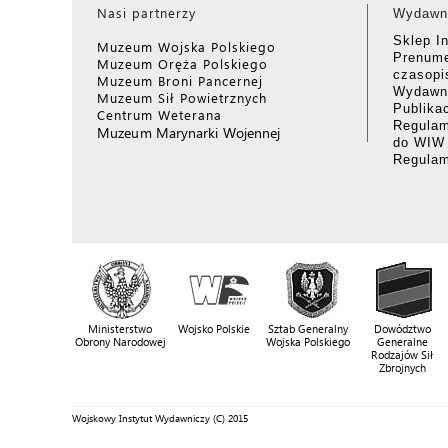
Nasi partnerzy
Wydawn
Sklep I
Muzeum Wojska Polskiego
Prenume
Muzeum Oręża Polskiego
czasop
Muzeum Broni Pancernej
Wydawni
Muzeum Sił Powietrznych
Publika
Centrum Weterana
Regulam
Muzeum Marynarki Wojennej
do WIW
Regula
Ministerstwo
Wojsko Polskie
Sztab Generalny
Dowództwo
Obrony Narodowej
Wojska Polskiego
Generalne
Rodzajów Sił
Zbrojnych
Wojskowy Instytut Wydawniczy (C) 2015