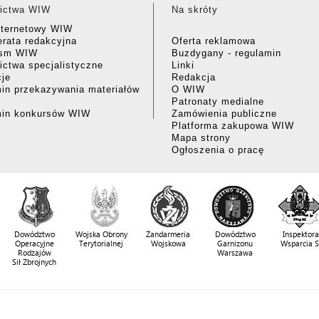
ictwa WIW
Na skróty
nternetowy WIW
rata redakcyjna
Oferta reklamowa
ism WIW
Buzdygany - regulamin
ctwa specjalistyczne
Linki
cje
Redakcja
in przekazywania materiałów
O WIW
Patronaty medialne
min konkursów WIW
Zamówienia publiczne
Platforma zakupowa WIW
Mapa strony
Ogłoszenia o pracę
Dowództwo
Wojska Obrony
Żandarmeria
Dowództwo
Inspektora
Operacyjne
Terytorialnej
Wojskowa
Garnizonu
Wsparcia 
Rodzajów
Warszawa
Sił Zbrojnych