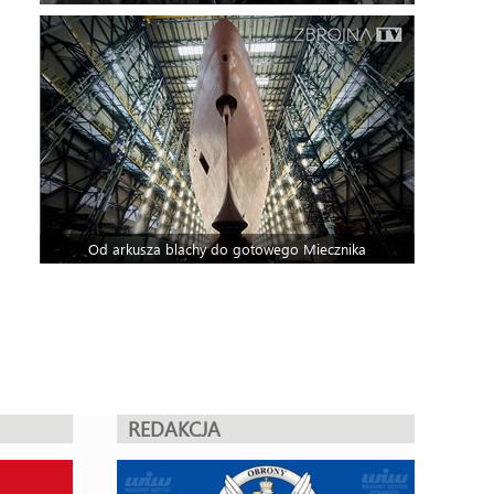
Od arkusza blachy do gotowego Miecznika
REDAKCJA