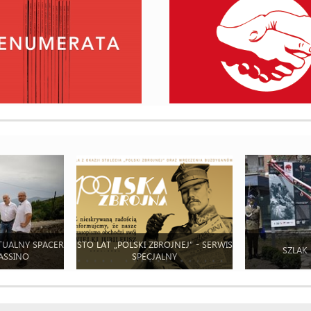
TUALNY SPACER
STO LAT „POLSKI ZBROJNEJ” - SERWIS
SZLAK
ASSINO
SPECJALNY