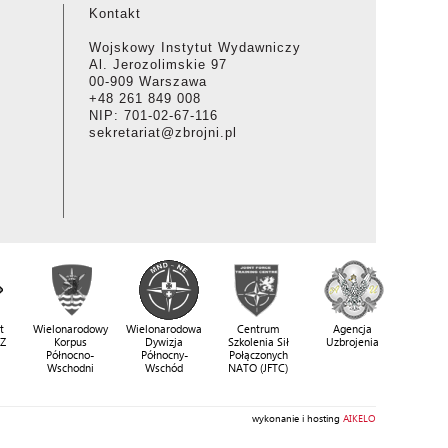
Kontakt
Wojskowy Instytut Wydawniczy
Al. Jerozolimskie 97
00-909 Warszawa
+48 261 849 008
NIP: 701-02-67-116
sekretariat@zbrojni.pl
t
Wielonarodowy
Wielonarodowa
Centrum
Agencja
SZ
Korpus
Dywizja
Szkolenia Sił
Uzbrojenia
Północno-
Północny-
Połączonych
Wschodni
Wschód
NATO (JFTC)
wykonanie i hosting
AIKELO