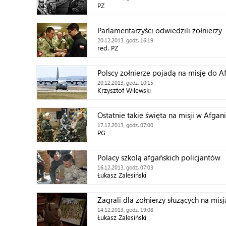
PZ
Parlamentarzyści odwiedzili żołnierzy
20.12.2013, godz. 16:19
red. PZ
Polscy żołnierze pojadą na misję do Af
20.12.2013, godz. 10:15
Krzysztof Wilewski
Ostatnie takie święta na misji w Afgani
17.12.2013, godz. 07:00
PG
Polacy szkolą afgańskich policjantów
16.12.2013, godz. 07:03
Łukasz Zalesiński
Zagrali dla żołnierzy służących na mis
14.12.2013, godz. 19:08
Łukasz Zalesiński