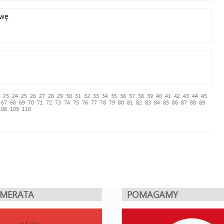
twę
23
24
25
26
27
28
29
30
31
32
33
34
35
36
37
38
39
40
41
42
43
44
45
67
68
69
70
71
72
73
74
75
76
77
78
79
80
81
82
83
84
85
86
87
88
89
108
109
110
UMERATA
POMAGAMY