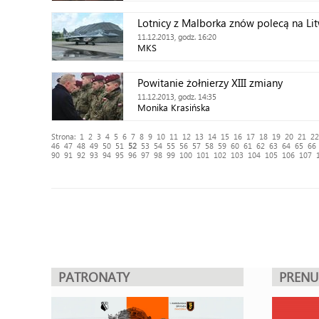
Lotnicy z Malborka znów polecą na Li
11.12.2013, godz. 16:20
MKS
Powitanie żołnierzy XIII zmiany
11.12.2013, godz. 14:35
Monika Krasińska
Strona:
1
2
3
4
5
6
7
8
9
10
11
12
13
14
15
16
17
18
19
20
21
22
46
47
48
49
50
51
52
53
54
55
56
57
58
59
60
61
62
63
64
65
66
90
91
92
93
94
95
96
97
98
99
100
101
102
103
104
105
106
107
PATRONATY
PREN