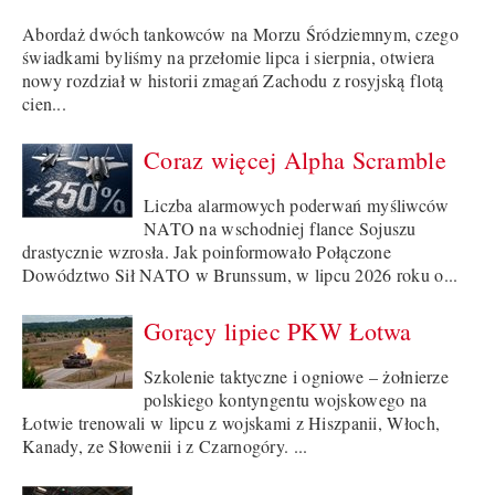
Abordaż dwóch tankowców na Morzu Śródziemnym, czego
świadkami byliśmy na przełomie lipca i sierpnia, otwiera
nowy rozdział w historii zmagań Zachodu z rosyjską flotą
cien...
Coraz więcej Alpha Scramble
Liczba alarmowych poderwań myśliwców
NATO na wschodniej flance Sojuszu
drastycznie wzrosła. Jak poinformowało Połączone
Dowództwo Sił NATO w Brunssum, w lipcu 2026 roku o...
Gorący lipiec PKW Łotwa
Szkolenie taktyczne i ogniowe – żołnierze
polskiego kontyngentu wojskowego na
Łotwie trenowali w lipcu z wojskami z Hiszpanii, Włoch,
Kanady, ze Słowenii i z Czarnogóry. ...