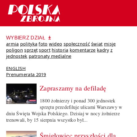
WYBIERZ DZIAŁ
armia
polityka
foto
wideo
społeczność
świat
misje
poligon
sprzęt
sport
historia
komentarze
kadry
z
jednostek
patronaty medialne
ENGLISH
Prenumerata 2019
Zapraszamy na defiladę
1800 żołnierzy i ponad 300 jednostek
sprzętu przedefiluje ulicami Warszawy w
dniu Święta Wojska Polskiego. Dzisiaj w nocy żołnierze
trenowali, by 15 sierpnia wszystko był...
Śmigłowiec przyszłości dla