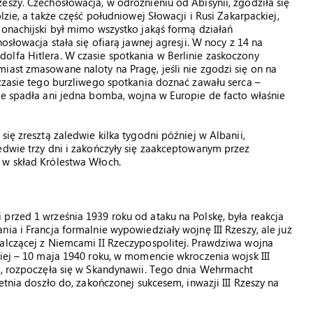
eszy. Czechosłowacja, w odróżnieniu od Abisynii, zgodziła się
lzie, a także część południowej Słowacji i Rusi Zakarpackiej,
monachijski był mimo wszystko jakąś formą działań
osłowacja stała się ofiarą jawnej agresji. W nocy z 14 na
olfa Hitlera. W czasie spotkania w Berlinie zaskoczony
iast zmasowane naloty na Pragę, jeśli nie zgodzi się on na
 czasie tego burzliwego spotkania doznać zawału serca –
ie spadła ani jedna bomba, wojna w Europie de facto właśnie
się zresztą zaledwie kilka tygodni później w Albanii,
edwie trzy dni i zakończyły się zaakceptowanym przez
 w skład Królestwa Włoch.
przed 1 września 1939 roku od ataku na Polskę, była reakcja
ia i Francja formalnie wypowiedziały wojnę III Rzeszy, ale już
walczącej z Niemcami II Rzeczypospolitej. Prawdziwa wojna
niej – 10 maja 1940 roku, w momencie wkroczenia wojsk III
ia, rozpoczęła się w Skandynawii. Tego dnia Wehrmacht
etnia doszło do, zakończonej sukcesem, inwazji III Rzeszy na