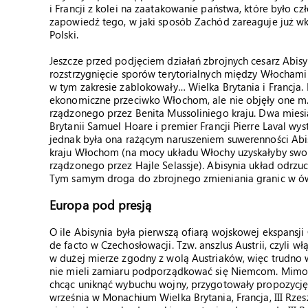
i Francji z kolei na zaatakowanie państwa, które było c
zapowiedź tego, w jaki sposób Zachód zareaguje już wkr
Polski.
Jeszcze przed podjęciem działań zbrojnych cesarz Abis
rozstrzygnięcie sporów terytorialnych między Włochami
w tym zakresie zablokowały… Wielka Brytania i Francja.
ekonomiczne przeciwko Włochom, ale nie objęły one m.in
rządzonego przez Benita Mussoliniego kraju. Dwa miesi
Brytanii Samuel Hoare i premier Francji Pierre Laval wys
jednak była ona rażącym naruszeniem suwerenności Abi
kraju Włochom (na mocy układu Włochy uzyskałyby swo
rządzonego przez Hajle Selassje). Abisynia układ odrzuc
Tym samym droga do zbrojnego zmieniania granic w ówc
Europa pod presją
O ile Abisynia była pierwszą ofiarą wojskowej ekspansji 
de facto w Czechosłowacji. Tzw. anszlus Austrii, czyli wł
w dużej mierze zgodny z wolą Austriaków, więc trudno
nie mieli zamiaru podporządkować się Niemcom. Mimo t
chcąc uniknąć wybuchu wojny, przygotowały propozycję
września w Monachium Wielka Brytania, Francja, III Rzes