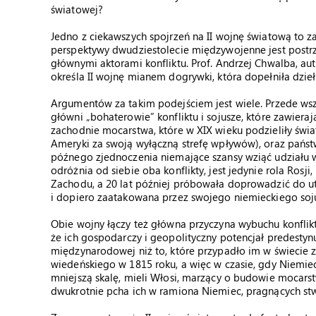
światowej?
Jedno z ciekawszych spojrzeń na II wojnę światową to zał
perspektywy dwudziestolecie międzywojenne jest postr
głównymi aktorami konfliktu. Prof. Andrzej Chwalba, a
określa II wojnę mianem dogrywki, która dopełniła dzieł
Argumentów za takim podejściem jest wiele. Przede wsz
główni „bohaterowie” konfliktu i sojusze, które zawiera
zachodnie mocarstwa, które w XIX wieku podzieliły świa
Ameryki za swoją wyłączną strefę wpływów), oraz państw
późnego zjednoczenia niemające szansy wziąć udziału w
odróżnia od siebie oba konflikty, jest jedynie rola Rosji
Zachodu, a 20 lat później próbowała doprowadzić do utw
i dopiero zaatakowana przez swojego niemieckiego soju
Obie wojny łączy też główna przyczyna wybuchu konfli
że ich gospodarczy i geopolityczny potencjał predestynu
międzynarodowej niż to, które przypadło im w świecie
wiedeńskiego w 1815 roku, a więc w czasie, gdy Niemie
mniejszą skalę, mieli Włosi, marzący o budowie mocarst
dwukrotnie pcha ich w ramiona Niemiec, pragnących s