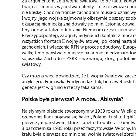
Za argumentem, że II wojna światowa to de facto konty
I wojna – mimo zwycięstwa ententy – nie rozwiązała pr
nie klęskę. Choć na froncie zachodnim musiało uznać w
I wojny, jego wojska zajmowały olbrzymie obszary zdo
okupacją niemiecką znajdowały się m.in. Estonia, Łotwa,
terytoriów, a także odebranie Niemcom części ziem wsch
Rzeczypospolitej), zaogniły jedynie ich konflikt z moc
wszystkich frontach II wojny światowej, po której nastą
zachodnich, i włączenie RFN w proces odbudowy Europy
walkę tego państwa o miejsce na arenie międzynarodow
sojusznika Zachodu – ZSRR – we wroga, który, podobnie
światowy.
Czy można więc powiedzieć, że II wojna światowa zaczę
arcyksięcia Franciszka Ferdynanda? Tak, bo nawet jeśli fo
geneza jest w gruncie rzeczy taka sama.
Polska była pierwsza? A może… Abisynia?
Na słynnym plakacie stworzonym w 1939 roku w Wielkiej
czerwonej flagi pojawia się hasło „Poland. First to fight
pierwszym państwem, które stanęło do walki z siłami two
3 października 1935 roku przez faszystowskie Włochy. 
kraju była pierwszą po minionej wojnie światowej zbroj