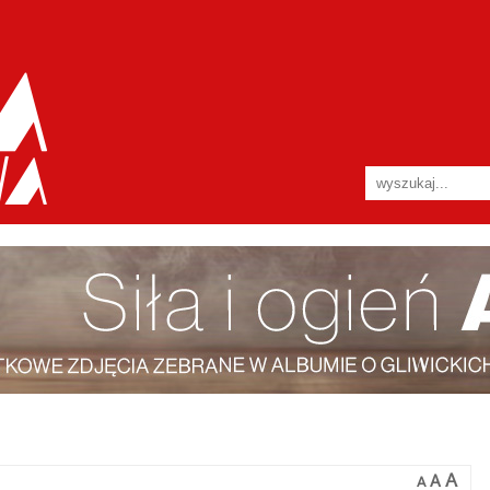
A
A
A