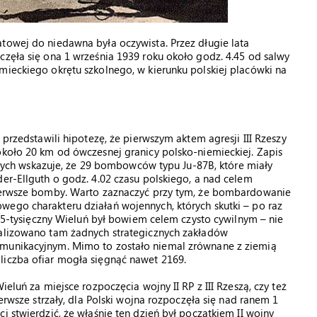
towej do niedawna była oczywista. Przez długie lata
częła się ona 1 września 1939 roku około godz. 4.45 od salwy
mieckiego okrętu szkolnego, w kierunku polskiej placówki na
 przedstawili hipotezę, że pierwszym aktem agresji III Rzeszy
około 20 km od ówczesnej granicy polsko-niemieckiej. Zapis
ch wskazuje, że 29 bombowców typu Ju-87B, które miały
der-Ellguth o godz. 4.02 czasu polskiego, a nad celem
pierwsze bomby. Warto zaznaczyć przy tym, że bombardowanie
wego charakteru działań wojennych, których skutki – po raz
. 15-tysięczny Wieluń był bowiem celem czysto cywilnym – nie
kalizowano tam żadnych strategicznych zakładów
omunikacyjnym. Mimo to zostało niemal zrównane z ziemią
liczba ofiar mogła sięgnąć nawet 2169.
ieluń za miejsce rozpoczęcia wojny II RP z III Rzeszą, czy też
ierwsze strzały, dla Polski wojna rozpoczęła się nad ranem 1
i stwierdzić, że właśnie ten dzień był początkiem II wojny