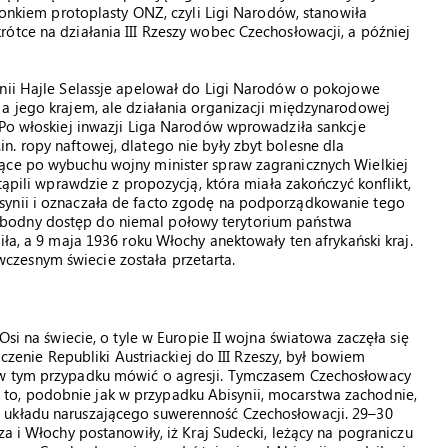
złonkiem protoplasty ONZ, czyli Ligi Narodów, stanowiła
ótce na działania III Rzeszy wobec Czechosłowacji, a później
ynii Hajle Selassje apelował do Ligi Narodów o pokojowe
 a jego krajem, ale działania organizacji międzynarodowej
 Po włoskiej inwazji Liga Narodów wprowadziła sankcje
. ropy naftowej, dlatego nie były zbyt bolesne dla
ące po wybuchu wojny minister spraw zagranicznych Wielkiej
tąpili wprawdzie z propozycją, która miała zakończyć konflikt,
synii i oznaczała de facto zgodę na podporządkowanie tego
bodny dostęp do niemal połowy terytorium państwa
iła, a 9 maja 1936 roku Włochy anektowały ten afrykański kraj.
zesnym świecie została przetarta.
Osi na świecie, o tyle w Europie II wojna światowa zaczęła się
ączenie Republiki Austriackiej do III Rzeszy, był bowiem
 w tym przypadku mówić o agresji. Tymczasem Czechosłowacy
o, podobnie jak w przypadku Abisynii, mocarstwa zachodnie,
 układu naruszającego suwerenność Czechosłowacji. 29–30
za i Włochy postanowiły, iż Kraj Sudecki, leżący na pograniczu