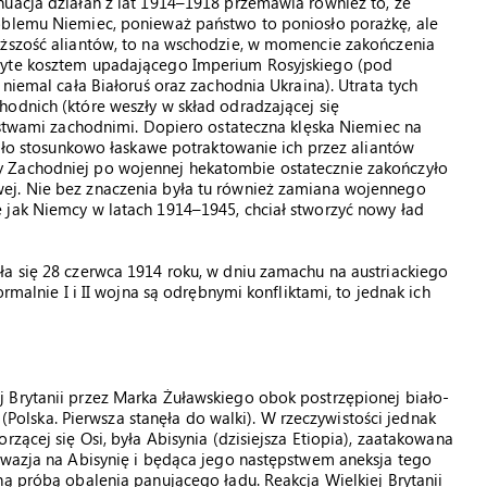
nuacja działań z lat 1914–1918 przemawia również to, że
oblemu Niemiec, ponieważ państwo to poniosło porażkę, ale
yższość aliantów, to na wschodzie, w momencie zakończenia
byte kosztem upadającego Imperium Rosyjskiego (pod
 niemal cała Białoruś oraz zachodnia Ukraina). Utrata tych
odnich (które weszły w skład odradzającej się
arstwami zachodnimi. Dopiero ostateczna klęska Niemiec na
piło stosunkowo łaskawe potraktowanie ich przez aliantów
 Zachodniej po wojennej hekatombie ostatecznie zakończyło
ej. Nie bez znaczenia była tu również zamiana wojennego
 jak Niemcy w latach 1914–1945, chciał stworzyć nowy ład
ła się 28 czerwca 1914 roku, w dniu zamachu na austriackiego
rmalnie I i II wojna są odrębnymi konfliktami, to jednak ich
 Brytanii przez Marka Żuławskiego obok postrzępionej biało-
” (Polska. Pierwsza stanęła do walki). W rzeczywistości jednak
rzącej się Osi, była Abisynia (dzisiejsza Etiopia), zaatakowana
Inwazja na Abisynię i będąca jego następstwem aneksja tego
ną próbą obalenia panującego ładu. Reakcja Wielkiej Brytanii