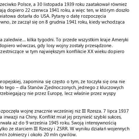
rzeciwko Polsce, a 30 listopada 1939 roku zaatakował również
żają dopiero 22 czerwca 1941 roku, a więc ten, w którym doszło
 światowa dotarła do USA. Pytany o datę rozpoczęcia
no, że zaczął się on 8 grudnia 1941 roku, kiedy wchodząca
ła zaledwie… kilka tygodni. To przede wszystkim kraje Ameryki
 dopiero wówczas, gdy losy wojny zostały przesądzone.
czestniczące w tym największym konflikcie XX wieku dopiero
opejskiej, zapomina się często o tym, że toczyła się ona nie
 Mało tego – dla Stanów Zjednoczonych, jednego z kluczowych
rzebiegający nie przez Europę, lecz właśnie przez wyspy
zpoczęła wojnę znacznie wcześniej niż III Rzesza. 7 lipca 1937
inwazji na Chiny. Konflikt miał jej przynieść szybki sukces,
trwała aż do 9 września 1945 roku. Swoją intensywnością
ylko ze starciem III Rzeszy i ZSRR. W wyniku działań wojennych
ln żołnierzy i około 20 mln cywilów.