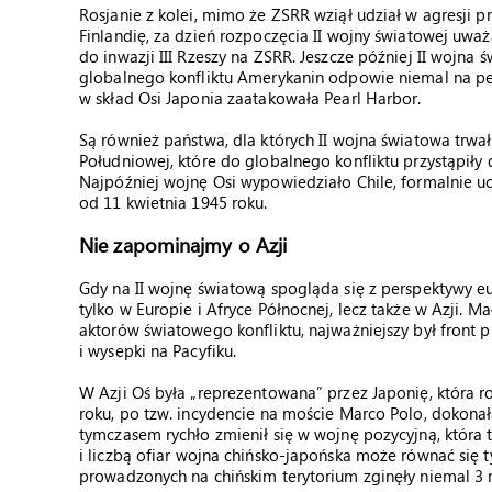
Rosjanie z kolei, mimo że ZSRR wziął udział w agresji p
Finlandię, za dzień rozpoczęcia II wojny światowej uwa
do inwazji III Rzeszy na ZSRR. Jeszcze później II wojna
globalnego konfliktu Amerykanin odpowie niemal na pew
w skład Osi Japonia zaatakowała Pearl Harbor.
Są również państwa, dla których II wojna światowa trwa
Południowej, które do globalnego konfliktu przystąpiły
Najpóźniej wojnę Osi wypowiedziało Chile, formalnie u
od 11 kwietnia 1945 roku.
Nie zapominajmy o Azji
Gdy na II wojnę światową spogląda się z perspektywy eur
tylko w Europie i Afryce Północnej, lecz także w Azji.
aktorów światowego konfliktu, najważniejszy był front p
i wysepki na Pacyfiku.
W Azji Oś była „reprezentowana” przez Japonię, która ro
roku, po tzw. incydencie na moście Marco Polo, dokonała 
tymczasem rychło zmienił się w wojnę pozycyjną, która 
i liczbą ofiar wojna chińsko-japońska może równać się t
prowadzonych na chińskim terytorium zginęły niemal 3 m