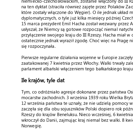
niemiecko-czechosłowackim, zostanie włączony do III Rz
na ten dyktat (straciła również zajęte przez Polaków Zao
które zostały włączone do Węgier). O ile jednak układ 
dyplomatycznych, o tyle już kilka miesięcy później Czech
15 marca prezydent Emil Hacha został wezwany przez Ad
usłyszał, że Niemcy są gotowe rozpocząć niemal natychm
przyłączenie swojego kraju do III Rzeszy. Hacha miał w
ostatecznie jednak wyraził zgodę. Choć więc na Pragę n
się rozpoczynała.
Pierwsze regularne działania wojenne w Europie zaczęły 
zaatakowanej 7 kwietnia przez Włochy. Walki trwały zal
parlament albański włączeniem tego bałkańskiego kraju
Ile krajów, tyle dat
Tym, co odróżniało agresje dokonane przez państwa Osi 
mocarstw zachodnich. 3 września 1939 roku Wielka Brytan
12 września państwa te uznały, że nie udzielą pomocy 
zaczęła się dla obu sojuszników Polski dopiero rok póź
Rzeszy do krajów Beneluksu. Nieco wcześniej, 6 kwietn
wkroczył do Danii, zajmując kraj niemal bez walki. 8 kwi
Norwegię.