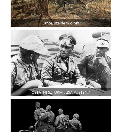
Lance, szable w dłoń!
OSTATNI SZTURM „LISA PUSTYNI”