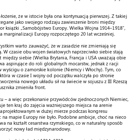
ożenie, że w istocie była ona kontynuacją pierwszej. Z takiej
zegane jako swojego rodzaju zawieszenie broni między
utor książki „Samobójstwo Europy. Wielka Wojna 1914–1918”,
a marginalizacji Europy rozpoczętego 20 lat wcześniej.
ystkim warto zauważyć, że w zasadzie nie zmieniają się
ją. W czasie obu wojen światowych naprzeciwko siebie stają
t między siebie (Wielka Brytania, Francja i USA uważają obie
a aspirujące do roli globalnych mocarstw, jednak z racji
 wyścigu o zamorskie kolonie (Niemcy i Włochy). Tym, co
, która w czasie I wojny od początku walczyła po stronie
orzenia nowego układu sił na świecie w sojuszu z III Rzeszą
sznika zmieniła front.
ktu – a więc przekonanie przywódców zjednoczonych Niemiec,
je ten kraj do zajęcia ważniejszego miejsca na arenie
 zaprojektowanym w dużej mierze podczas kongresu
c na mapie Europy nie było. Podobne ambicje, choć na nieco
wa na kształt cesarstwa rzymskiego, co w naturalny sposób
tworzyć nowy ład międzynarodowy.