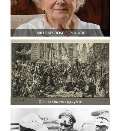
MIELIŚMY DOŚĆ EGZEKUCJI
Ochota służenia ojczyźnie