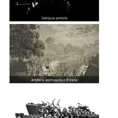
Zabójcza jemioła
Artyleria wystrugana z drewna