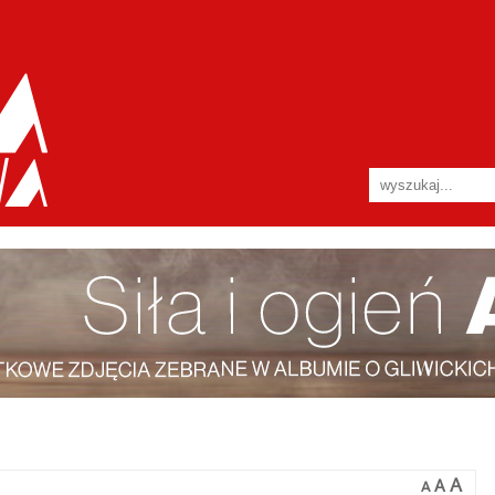
A
A
A