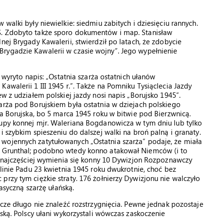
walki były niewielkie: siedmiu zabitych i dziesięciu rannych.
S. Zdobyto także sporo dokumentów i map. Stanisław
nej Brygady Kawalerii, stwierdził po latach, że zdobycie
rygadzie Kawalerii w czasie wojny”. Jego wypełnienie
m wyryto napis: „Ostatnia szarża ostatnich ułanów
awalerii 1 III 1945 r.”. Także na Pomniku Tysiąclecia Jazdy
ew z udziałem polskiej jazdy nosi napis „Borujsko 1945”.
arża pod Borujskiem była ostatnia w dziejach polskiego
ia Borujska, bo 5 marca 1945 roku w bitwie pod Bierzwnicą.
rupy konnej mjr. Waleriana Bogdanowicza w tym dniu lub tylko
i szybkim spieszeniu do dalszej walki na broń palną i granaty.
wojennych zatytułowanych „Ostatnia szarża” podaje, że miała
i Grunthal; podobno wtedy konno atakował Niemców (i to
to najczęściej wymienia się konny 10 Dywizjon Rozpoznawczy
olinie Padu 23 kwietnia 1945 roku dwukrotnie, choć bez
przy tym ciężkie straty. 176 żołnierzy Dywizjonu nie walczyło
lasyczną szarżę ułańską.
zcze długo nie znaleźć rozstrzygnięcia. Pewne jednak pozostaje
jską. Polscy ułani wykorzystali wówczas zaskoczenie