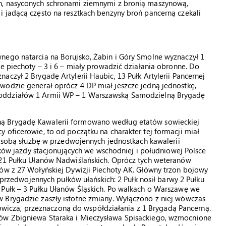
h, nasyconych schronami ziemnymi z bronią maszynową,
i jadącą często na resztkach benzyny broń pancerną czekali
nego natarcia na Borujsko, Żabin i Góry Smolne wyznaczył 1
e piechoty – 3 i 6 – miały prowadzić działania obronne. Do
czył 2 Brygadę Artylerii Haubic, 13 Pułk Artylerii Pancernej
wodzie generał oprócz 4 DP miał jeszcze jedną jednostkę,
 oddziałów 1 Armii WP – 1 Warszawską Samodzielną Brygadę
ą Brygadę Kawalerii formowano według etatów sowieckiej
 oficerowie, to od początku na charakter tej formacji miał
za sobą służbę w przedwojennych jednostkach kawalerii
ułków jazdy stacjonujących we wschodniej i południowej Polsce
 21 Pułku Ułanów Nadwiślańskich. Oprócz tych weteranów
tów z 27 Wołyńskiej Dywizji Piechoty AK. Główny trzon bojowy
e przedwojennych pułków ułańskich: 2 Pułk nosił barwy 2 Pułku
 Pułk – 3 Pułku Ułanów Śląskich. Po walkach o Warszawę we
 Brygadzie zaszły istotne zmiany. Wyłączono z niej wówczas
cza, przeznaczoną do współdziałania z 1 Brygadą Pancerną.
ów Zbigniewa Staraka i Mieczysława Spisackiego, wzmocnione