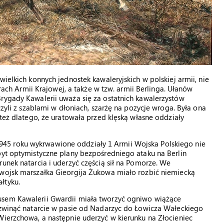
wielkich konnych jednostek kawaleryjskich w polskiej armii, nie
urach Armii Krajowej, a także w tzw. armii Berlinga. Ułanów
rygady Kawalerii uważa się za ostatnich kawalerzystów
czyli z szablami w dłoniach, szarżę na pozycje wroga. Była ona
 też dlatego, że uratowała przed klęską własne oddziały
45 roku wykrwawione oddziały 1 Armii Wojska Polskiego nie
byt optymistyczne plany bezpośredniego ataku na Berlin
unek natarcia i uderzyć częścią sił na Pomorze. We
 wojsk marszałka Gieorgija Żukowa miało rozbić niemiecką
łtyku.
usem Kawalerii Gwardii miała tworzyć ogniwo wiążące
rozwinąć natarcie w pasie od Nadarzyc do Łowicza Wałeckiego
Wierzchowa, a następnie uderzyć w kierunku na Złocieniec