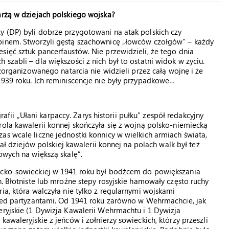
arżą w dziejach polskiego wojska?
y (DP) byli dobrze przygotowani na atak polskich czy
binem. Stworzyli gęstą szachownicę „łowców czołgów” – każdy
sięć sztuk pancerfaustów. Nie przewidzieli, że tego dnia
szabli – dla większości z nich był to ostatni widok w życiu.
 zorganizowanego natarcia nie widzieli przez całą wojnę i że
1939 roku. Ich reminiscencje nie były przypadkowe…
i „Ułani karpaccy. Zarys historii pułku” zespół redakcyjny
rola kawalerii konnej skończyła się z wojną polsko-niemiecką
as wcale liczne jednostki konnicy w wielkich armiach świata,
iał dziejów polskiej kawalerii konnej na polach walk był też
owych na większą skalę”.
iecko-sowieckiej w 1941 roku był bodźcem do powiększania
h. Błotniste lub mroźne stepy rosyjskie hamowały często ruchy
ia, która walczyła nie tylko z regularnymi wojskami
rzed partyzantami. Od 1941 roku zarówno w Wehrmachcie, jak
eryjskie (1 Dywizja Kawalerii Wehrmachtu i 1 Dywizja
awaleryjskie z jeńców i żołnierzy sowieckich, którzy przeszli