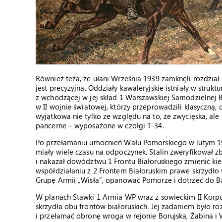
Również teza, że ułani Września 1939 zamknęli rozdział 
jest precyzyjna. Oddziały kawaleryjskie istniały w strukt
z wchodzącej w jej skład 1 Warszawskiej Samodzielnej B
w II wojnie światowej, którzy przeprowadzili klasyczną, 
wyjątkowa nie tylko ze względu na to, że zwycięska, ale
pancerne – wyposażone w czołgi T-34.
Po przełamaniu umocnień Wału Pomorskiego w lutym 19
miały wiele czasu na odpoczynek. Stalin zweryfikował z
i nakazał dowództwu 1 Frontu Białoruskiego zmienić kier
współdziałaniu z 2 Frontem Białoruskim prawe skrzydło
Grupę Armii „Wisła”, opanować Pomorze i dotrzeć do Ba
W planach Stawki 1 Armia WP wraz z sowieckim II Korp
skrzydła obu frontów białoruskich. Jej zadaniem było 
i przełamać obronę wroga w rejonie Borujska, Żabina i 