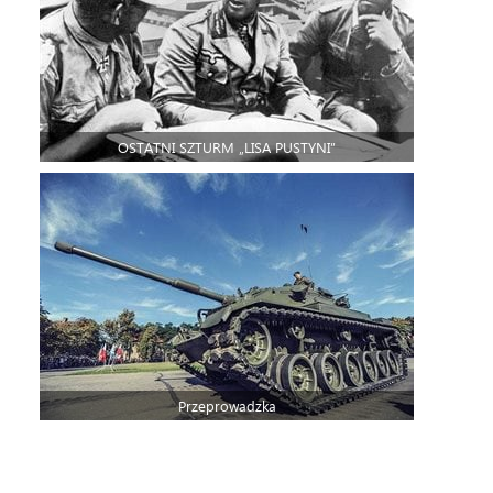
OSTATNI SZTURM „LISA PUSTYNI”
Przeprowadzka