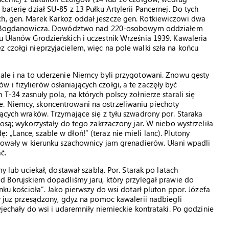
baterię dział SU-85 z 13 Pułku Artylerii Pancernej. Do tych
ch, gen. Marek Karkoz oddał jeszcze gen. Rotkiewiczowi dwa
mjr. Bogdanowicza. Dowództwo nad 220-osobowym oddziałem
ku Ułanów Grodzieńskich i uczestnik Września 1939. Kawaleria
 czołgi nieprzyjacielem, więc na pole walki szła na końcu
 ale i na to uderzenie Niemcy byli przygotowani. Znowu gęsty
i fizylierów osłaniających czołgi, a te zaczęły być
T-34 zasnuły pola, na których polscy żołnierze starali się
. Niemcy, skoncentrowani na ostrzeliwaniu piechoty
nących wraków. Trzymające się z tyłu szwadrony por. Staraka
zosą; wykorzystały do tego zakrzaczony jar. W niebo wystrzeliła
 „Lance, szable w dłoń!” (teraz nie mieli lanc). Plutony
wałowały w kierunku szachownicy jam grenadierów. Ułani wpadli
ć.
my lub uciekał, dostawał szablą. Por. Starak po latach
ed Borujskiem dopadliśmy jaru, który przylegał prawie do
unku kościoła”. Jako pierwszy do wsi dotarł pluton ppor. Józefa
ył już przesądzony, gdyż na pomoc kawalerii nadbiegli
wjechały do wsi i udaremniły niemieckie kontrataki. Po godzinie