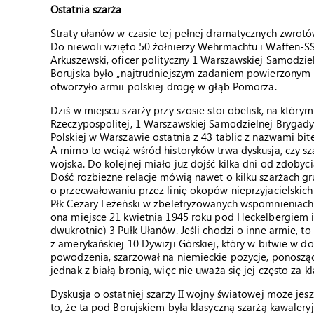
Ostatnia szarża
Straty ułanów w czasie tej pełnej dramatycznych zwrotów 
Do niewoli wzięto 50 żołnierzy Wehrmachtu i Waffen-S
Arkuszewski, oficer polityczny 1 Warszawskiej Samodziel
Borujska było „najtrudniejszym zadaniem powierzonym B
otworzyło armii polskiej drogę w głąb Pomorza.
Dziś w miejscu szarży przy szosie stoi obelisk, na który
Rzeczypospolitej, 1 Warszawskiej Samodzielnej Brygady K
Polskiej w Warszawie ostatnia z 43 tablic z nazwami bit
A mimo to wciąż wśród historyków trwa dyskusja, czy sz
wojska. Do kolejnej miało już dojść kilka dni od zdobyc
Dość rozbieżne relacje mówią nawet o kilku szarżach g
o przecwałowaniu przez linię okopów nieprzyjacielskich 
Płk Cezary Leżeński w zbeletryzowanych wspomnieniach 
ona miejsce 21 kwietnia 1945 roku pod Heckelbergiem 
dwukrotnie) 3 Pułk Ułanów. Jeśli chodzi o inne armie, 
z amerykańskiej 10 Dywizji Górskiej, który w bitwie w d
powodzenia, szarżował na niemieckie pozycje, ponosząc 
jednak z białą bronią, więc nie uważa się jej często za k
Dyskusja o ostatniej szarży II wojny światowej może jes
to, że ta pod Borujskiem była klasyczną szarżą kawalery