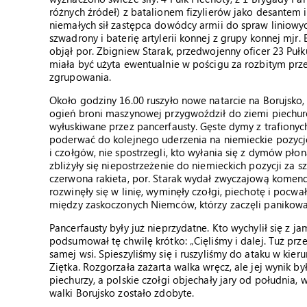
różnych źródeł) z batalionem fizylierów jako desantem i 
niemałych sił zastępca dowódcy armii do spraw liniowy
szwadrony i baterię artylerii konnej z grupy konnej 
objął por. Zbigniew Starak, przedwojenny oficer 23 Puł
miała być użyta ewentualnie w pościgu za rozbitym przez
zgrupowania.
Około godziny 16.00 ruszyło nowe natarcie na Borujsko,
ogień broni maszynowej przygwoździł do ziemi piechurów 
wyłuskiwane przez pancerfausty. Gęste dymy z trafionych 
poderwać do kolejnego uderzenia na niemieckie pozycje
i czołgów, nie spostrzegli, kto wyłania się z dymów pło
zbliżyły się niepostrzeżenie do niemieckich pozycji za s
czerwona rakieta, por. Starak wydał zwyczajową komendę:
rozwinęły się w linię, wyminęły czołgi, piechotę i poc
między zaskoczonych Niemców, którzy zaczęli panikowa
Pancerfausty były już nieprzydatne. Kto wychylił się z ja
podsumował tę chwilę krótko: „Cięliśmy i dalej. Tuż prz
samej wsi. Spieszyliśmy się i ruszyliśmy do ataku w kier
Ziętka. Rozgorzała zażarta walka wręcz, ale jej wynik b
piechurzy, a polskie czołgi objechały jary od południa, 
walki Borujsko zostało zdobyte.