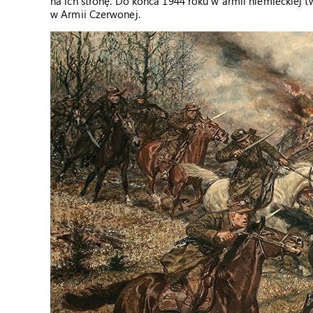
na ich stronę. Do końca 1944 roku w armii niemieckiej 
w Armii Czerwonej.