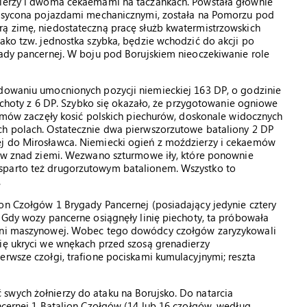
dzierzy i dwoma cekaemami na taczankach. Powstała głównie
 nasycona pojazdami mechanicznymi, została na Pomorzu pod
rą zimę, niedostateczną pracę służb kwatermistrzowskich
jako tzw. jednostka szybka, będzie wchodzić do akcji po
gady pancernej. W boju pod Borujskiem nieoczekiwanie role
rdowaniu umocnionych pozycji niemieckiej 163 DP, o godzinie
Piechoty z 6 DP. Szybko się okazało, że przygotowanie ogniowe
kaemów zaczęły kosić polskich piechurów, doskonale widocznych
ch polach. Ostatecznie dwa pierwszorzutowe bataliony 2 DP
ej do Mirosławca. Niemiecki ogień z moździerzy i cekaemów
głów znad ziemi. Wezwano szturmowe iły, które ponownie
sparto też drugorzutowym batalionem. Wszystko to
.
on Czołgów 1 Brygady Pancernej (posiadający jedynie cztery
. Gdy wozy pancerne osiągnęły linię piechoty, ta próbowała
roni maszynowej. Wobec tego dowódcy czołgów zaryzykowali
ię ukryci we wnękach przed szosą grenadierzy
erwsze czołgi, trafione pociskami kumulacyjnymi; reszta
swych żołnierzy do ataku na Borujsko. Do natarcia
ancernej 1 Batalion Czołgów (14 lub 16 czołgów, według