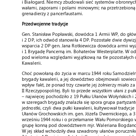
i Białogard. Niemcy zbudowali sieć systemów obronnyc
wałami, zaporami i polami minowymi; na przetrzebioną 
grenadierzy z pancerfaustami.
Przedwojenne tradycje
Gen. Stanisław Popławski, dowódca 1 Armii WP, do głów
i 2 DP, ich odwód stanowiła 4 DP. Pozostałe dwie dywizj
wsparcia 2 DP gen. Jana Rotkiewicza dowódca armii wyzna
i 1 Brygadę Pancerną im. Bohaterów Westerplatte. W od
pod wieloma względami wyjątkową na tle pozostałych
Kawalerii.
Choć powołaną do życia w marcu 1944 roku Samodzieln
brygady kawalerii, a jej dowództwo obejmowali sowieccy
wpływ fakt, że ponad trzy czwarte jej żołnierzy miało 
II Rzeczypospolitej. Byli to przede wszystkim ułani z p
– najwięcej pochodziło z 19 Pułku Ułanów Wołyńskich i
w szeregach brygady znalazła się spora grupa partyzan
jednostki, czyli dwa pułki kawalerii, kultywował tradycj
Ułanów Grochowskich im. gen. Józefa Dwernickiego, a 3
wrześniu 1944 roku i o przełamanie Wału Pomorskiego w
grupę konną pod dowództwem mjr. Waleriana Bogdanowi
W jej skład wchodziły dwa szwadrony ułanów porucznik