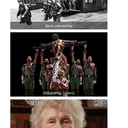
Barki zwycięstwa
Oblubieńcy śmierci