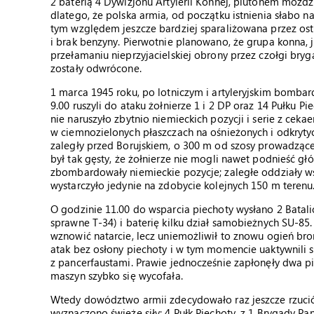
2 baterią 4 Dywizjonu Artylerii Konnej, plutonem moź
dlatego, że polska armia, od początku istnienia słabo
tym względem jeszcze bardziej sparaliżowana przez ost
i brak benzyny. Pierwotnie planowano, że grupa konna, 
przełamaniu nieprzyjacielskiej obrony przez czołgi bry
zostały odwrócone.
1 marca 1945 roku, po lotniczym i artyleryjskim bomba
9.00 ruszyli do ataku żołnierze 1 i 2 DP oraz 14 Pułku 
nie naruszyło zbytnio niemieckich pozycji i serie z ce
w ciemnozielonych płaszczach na ośnieżonych i odkryty
zaległy przed Borujskiem, o 300 m od szosy prowadząc
był tak gęsty, że żołnierze nie mogli nawet podnieść 
zbombardowały niemieckie pozycje; zaległe oddziały w
wystarczyło jedynie na zdobycie kolejnych 150 m terenu
O godzinie 11.00 do wsparcia piechoty wysłano 2 Batali
sprawne T-34) i baterię kilku dział samobieżnych SU-85
wznowić natarcie, lecz uniemożliwił to znowu ogień b
atak bez osłony piechoty i w tym momencie uaktywnili s
z pancerfaustami. Prawie jednocześnie zapłonęły dwa pi
maszyn szybko się wycofała.
Wtedy dowództwo armii zdecydowało raz jeszcze rzucić 
wyznaczono świeże siły: 4 Pułk Piechoty, z 1 Brygady P