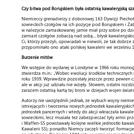
Czy bitwa pod Borujskiem była ostatnią kawaleryjską sz
Niemieccy grenadierzy z doborowej 163 Dywizji Piechot
sowieckich czołgów na ich pozycje pod Borujskiem i Ża
w należycie zamaskowanej jamie miał przy sobie po dzie
zamiast czołgów zobaczą nad sobą… błysk kawaleryjskich 
Ci, którzy przeżyli, opowiadali w niewoli, że tak dobrze
przypominało ono ataki polskiej kawalerii we wrześniu 
Burzenie mitów
We wstępie do wydanej w Londynie w 1966 roku monografi
stwierdza m.in.: „Wobec ewolucji środków technicznych 
roku 1939. Wprawdzie pozostały jeszcze przez pewien cz
ale w akcji już udziału nie wzięły. Słowem, ostatni rozdz
zarazem ostatnią kartą tej broni w dziejach wojen świat
Autorzy nie uwzględnili jednak, że wybuch wojny niem
istniejących i tworzenia nowych jednostek kawaleryjskic
jednostek pancernych i wtedy do akcji wkraczała kawaler
sowieckimi, lecz musiała też zabezpieczać tyły armii p
i Waffen-SS powstawały kolejne wielkie jednostki kawal
Kawalerii SS); ponadto Niemcy zaczęli tworzyć formacje k