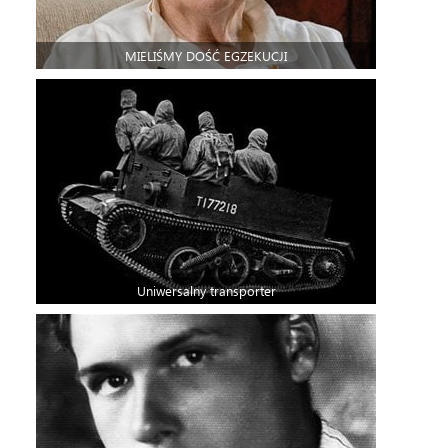
MIELIŚMY DOŚĆ EGZEKUCJI
Uniwersalny transporter