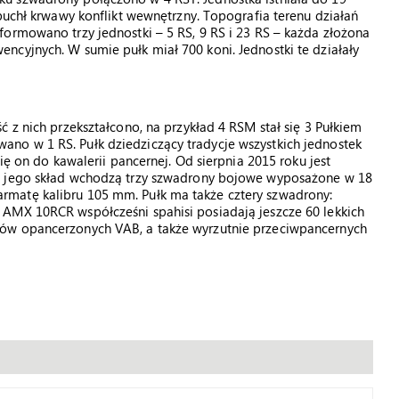
buchł krwawy konflikt wewnętrzny. Topografia terenu działań
ormowano trzy jednostki – 5 RS, 9 RS i 23 RS – każda złożona
cyjnych. W sumie pułk miał 700 koni. Jednostki te działały
 z nich przekształcono, na przykład 4 RSM stał się 3 Pułkiem
no w 1 RS. Pułk dziedziczący tradycje wszystkich jednostek
ię on do kawalerii pancernej. Od sierpnia 2015 roku jest
W jego skład wchodzą trzy szwadrony bojowe wyposażone w 18
matę kalibru 105 mm. Pułk ma także cztery szwadrony:
AMX 10RCR współcześni spahisi posiadają jeszcze 60 lekkich
ów opancerzonych VAB, a także wyrzutnie przeciwpancernych