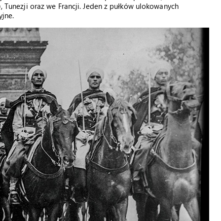
), Tunezji oraz we Francji. Jeden z pułków ulokowanych
yjne.