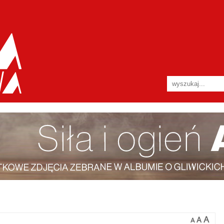
A
A
A