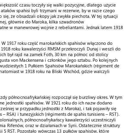
iększość czasu toczyły się walki pozycyjne, dlatego użycie
 ataków spahisi byli trzymani w rezerwie, by w razie czego
 się, że obsadzali okopy jak zwykła piechota. W tej sytuacji
cnej, głównie do Maroka, kilka szwadronów
ydatne w manewrowej wojnie z rebeliantami. Jednak latem 1918
h. W 1917 roku część marokańskich spahisów włączono do
 1918 roku kawalerzyści RMSM przekroczyli Dunaj i weszli do
ch był rajd na zamek Foth, 30 km na północ od stolicy
gusta von Mackensena i członków jego sztabu. Po kolejnych
dwudziestych 1 Pułkiem Spahisów Marokańskich (régiment de
natomiast w 1918 roku na Bliski Wschód, gdzie walczyli
azdy północnoafrykańskiej rozpoczął się burzliwy okres. W tym
ne jednostki spahisów. W 1921 roku do ich nazw dodano
eśniej w przypadku jednostki z Maroka), i tak pojawiły się
 – RSA) i tunezyjskich (régiments de spahis tunisiens – RST).
olonialnych, północnoafrykańscy kawalerzyści uczestniczyli
 Rifenów, oraz w działaniach w Syrii. Ostatecznie struktury
cji 5 RST. Pozostało wówczas 13 pułków spahisów, które