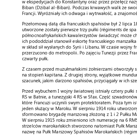
w ekspedycjach do Konstantyny oraz przez przełęcz na
Biban (Dżibal al-Biban). Podczas krwawych walk ze swoi
Francji. Wyróżniały ich odwaga i wytrwałość, a znajom
Przełomową datą dla francuskich spahisów był 2 lipca 
utworzone zostały pierwsze trzy pułki (régiments de spa
północnoafrykańskich kawalerzystów świadczyć może ch
ich pododdział stanowił eskortę francuskiego marszałka
w skład sił wysłanych do Syrii i Libanu. W czasie wojny
przerzucono do metropolii. Po zajęciu Tunezji przez Fra
czwarty pułk.
Z czasem przed muzułmańskimi żołnierzami otworzyły si
na stopień kapitana. Z drugiej strony, wyjątkowe mundu
szacunek, jakim darzono spahisów, przyciągały w ich sze
Przed wybuchem I wojny światowej istniały cztery pułki 
RS w Batnie, a tunezyjski 4 RS w Sfax. Część szwadron
które Francuzi uczynili swym protektoratem. Poza tym i
jeden służący w Maroku. W sierpniu 1914 roku utworzon
sformowano brygadę marszową złożoną z 1 i 2 Pułku M
W sierpniu 1915 roku zmieniono ich numerację na 6 RM
strzelców marokańskich stworzono natomiast Pułk Marsz
nazwę na Pułk Marszowy Spahisów Marokańskich (régim