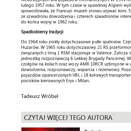
lutego 1957 roku. W tym czasie w sąsiedniej Algierii wy
spowodowała, że Francuzi musieli znowu używać koni. Sf
ze szwadronu dowodzenia i czterech szwadronów interwen
do końca wojny w 1962 roku.
Spadkobiercy tradycji
Do 1964 roku znikły dotychczasowe pułki spahisów. Część
Huzarów. W 1965 roku dotychczasowy 21 RS przeformowa
związanych z linią 1 RSM stacjonuje w Valence. Zalicza s
jednostką rozpoznawczą 6 Lekkiej Brygady Pancernej. 
czołgów na kołach oraz wozy AMX 10RCR uzbrojone w ar
dowodzenia, rozpoznawczy, wsparcia i rezerwowy. Poza 
pojazdów opancerzonych VBL i 18 kołowych transporter
pocisków kierowanych Eryx i Milan.
Tadeusz Wróbel
CZYTAJ WIĘCEJ TEGO AUTORA