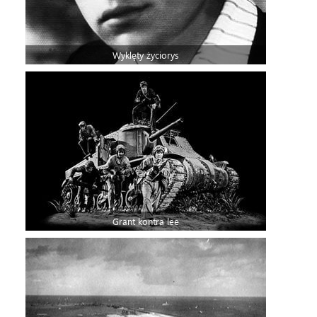
Wyklęty życiorys
Grant kontra lee