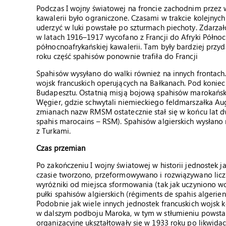
Podczas I wojny światowej na froncie zachodnim przez w
kawalerii było ograniczone. Czasami w trakcie kolejnych
uderzyć w luki powstałe po szturmach piechoty. Zdarzało
w latach 1916–1917 wycofano z Francji do Afryki Półno
północnoafrykańskiej kawalerii. Tam były bardziej prz
roku część spahisów ponownie trafiła do Francji
Spahisów wysyłano do walki również na innych frontac
wojsk francuskich operujących na Bałkanach. Pod koniec
Budapesztu. Ostatnią misją bojową spahisów marokański
Węgier, gdzie schwytali niemieckiego feldmarszałka Au
zmianach nazw RMSM ostatecznie stał się w końcu lat 
spahis marocains – RSM). Spahisów algierskich wysłano 
z Turkami.
Czas przemian
Po zakończeniu I wojny światowej w historii jednostek j
czasie tworzono, przeformowywano i rozwiązywano licz
wyróżniki od miejsca sformowania (tak jak uczyniono wcz
pułki spahisów algierskich (régiments de spahis algeriens
Podobnie jak wiele innych jednostek francuskich wojsk k
w dalszym podboju Maroka, w tym w stłumieniu powstania
organizacyjne ukształtowały się w 1933 roku po likwida