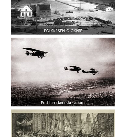
POLSKI SEN O OKNIE
Pod tureckimi skrzydłami