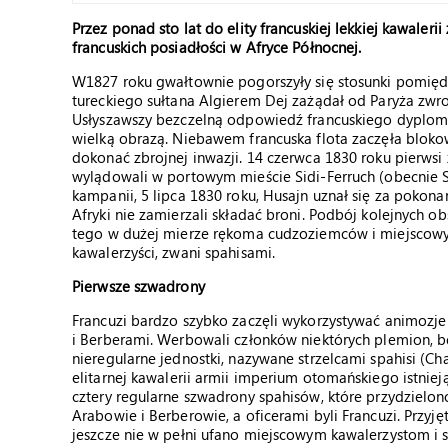
Przez ponad sto lat do elity francuskiej lekkiej kawaleri
francuskich posiadłości w Afryce Północnej.
W1827 roku gwałtownie pogorszyły się stosunki pomięd
tureckiego sułtana Algierem Dej zażądał od Paryża zwr
Usłyszawszy bezczelną odpowiedź francuskiego dyploma
wielką obrazą. Niebawem francuska flota zaczęła blokow
dokonać zbrojnej inwazji. 14 czerwca 1830 roku pierwsi 
wylądowali w portowym mieście Sidi-Ferruch (obecnie S
kampanii, 5 lipca 1830 roku, Husajn uznał się za pokonan
Afryki nie zamierzali składać broni. Podbój kolejnych ob
tego w dużej mierze rękoma cudzoziemców i miejscowych
kawalerzyści, zwani spahisami.
Pierwsze szwadrony
Francuzi bardzo szybko zaczęli wykorzystywać animozj
i Berberami. Werbowali członków niektórych plemion, 
nieregularne jednostki, nazywane strzelcami spahisi (C
elitarnej kawalerii armii imperium otomańskiego istnie
cztery regularne szwadrony spahisów, które przydzielono
Arabowie i Berberowie, a oficerami byli Francuzi. Przy
jeszcze nie w pełni ufano miejscowym kawalerzystom i st