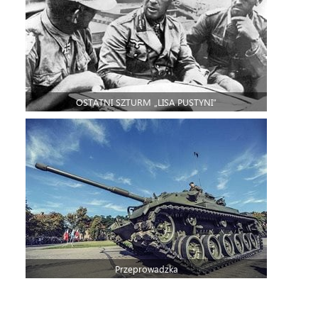
OSTATNI SZTURM „LISA PUSTYNI”
Przeprowadzka