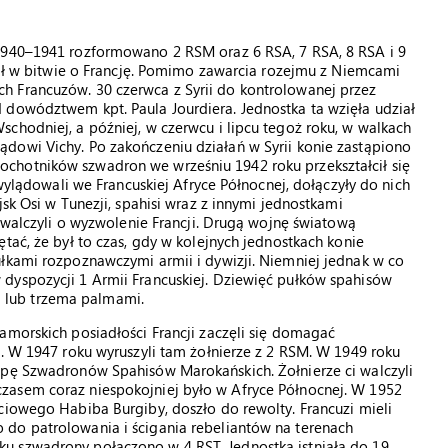
 1940–1941 rozformowano 2 RSM oraz 6 RSA, 7 RSA, 8 RSA i 9
ział w bitwie o Francję. Pomimo zawarcia rozejmu z Niemcami
h Francuzów. 30 czerwca z Syrii do kontrolowanej przez
 dowództwem kpt. Paula Jourdiera. Jednostka ta wzięła udział
chodniej, a później, w czerwcu i lipcu tegoż roku, w walkach
dowi Vichy. Po zakończeniu działań w Syrii konie zastąpiono
chotników szwadron we wrześniu 1942 roku przekształcił się
 wylądowali we Francuskiej Afryce Północnej, dołączyły do nich
jsk Osi w Tunezji, spahisi wraz z innymi jednostkami
j walczyli o wyzwolenie Francji. Drugą wojnę światową
tać, że był to czas, gdy w kolejnych jednostkach konie
ułkami rozpoznawczymi armii i dywizji. Niemniej jednak w co
dyspozycji 1 Armii Francuskiej. Dziewięć pułków spahisów
 lub trzema palmami.
amorskich posiadłości Francji zaczęli się domagać
h. W 1947 roku wyruszyli tam żołnierze z 2 RSM. W 1949 roku
upę Szwadronów Spahisów Marokańskich. Żołnierze ci walczyli
zasem coraz niespokojniej było w Afryce Północnej. W 1952
ciowego Habiba Burgiby, doszło do rewolty. Francuzi mieli
do patrolowania i ścigania rebeliantów na terenach
u szwadrony połączono w 4 RST. Jednostka istniała do 19