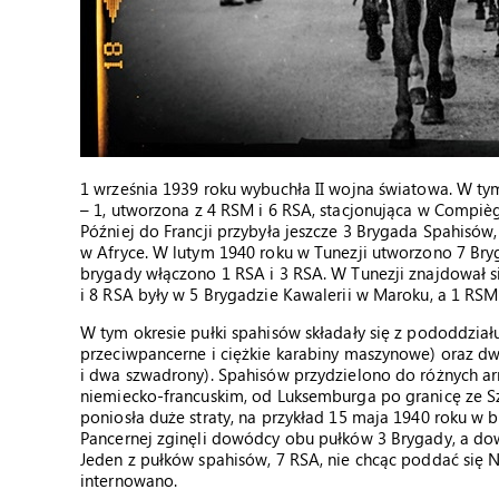
1 września 1939 roku wybuchła II wojna światowa. W ty
– 1, utworzona z 4 RSM i 6 RSA, stacjonująca w Compièg
Później do Francji przybyła jeszcze 3 Brygada Spahisów
w Afryce. W lutym 1940 roku w Tunezji utworzono 7 Bryg
brygady włączono 1 RSA i 3 RSA. W Tunezji znajdował s
i 8 RSA były w 5 Brygadzie Kawalerii w Maroku, a 1 RSM 
W tym okresie pułki spahisów składały się z pododdział
przeciwpancerne i ciężkie karabiny maszynowe) oraz d
i dwa szwadrony). Spahisów przydzielono do różnych arm
niemiecko-francuskim, od Luksemburga po granicę ze S
poniosła duże straty, na przykład 15 maja 1940 roku w 
Pancernej zginęli dowódcy obu pułków 3 Brygady, a dowo
Jeden z pułków spahisów, 7 RSA, nie chcąc poddać się 
internowano.