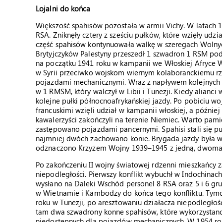
Lojalni do końca
Większość spahisów pozostała w armii Vichy. W latach
RSA. Zniknęły cztery z sześciu pułków, które wzięły ud
część spahisów kontynuowała walkę w szeregach Wolnyc
Brytyjczyków Palestyny przeszedł 1 szwadron 1 RSM pod
na początku 1941 roku w kampanii we Włoskiej Afryce Ws
w Syrii przeciwko wojskom wiernym kolaboranckiemu rzą
pojazdami mechanicznymi. Wraz z napływem kolejnych o
w 1 RMSM, który walczył w Libii i Tunezji. Kiedy alianci
kolejne pułki północnoafrykańskiej jazdy. Po pobiciu wo
francuskimi wzięli udział w kampanii włoskiej, a późnie
kawalerzyści zakończyli na terenie Niemiec. Warto pamię
zastępowano pojazdami pancernymi. Spahisi stali się p
najmniej dwóch zachowano konie. Brygada jazdy była w 
odznaczono Krzyżem Wojny 1939–1945 z jedną, dwoma
Po zakończeniu II wojny światowej rdzenni mieszkańcy z
niepodległości. Pierwszy konflikt wybuchł w Indochinac
wysłano na Daleki Wschód personel 8 RSA oraz 5 i 6 gr
w Wietnamie i Kambodży do końca tego konfliktu. Tymc
roku w Tunezji, po aresztowaniu działacza niepodległoś
tam dwa szwadrony konne spahisów, które wykorzystano 
niedostępnych dla pojazdów mechanicznych. W 1954 rok