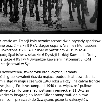
m czasie we Francji były rozmieszczone dwie brygady spahisów
ne oraz 2 – z 7 i 9 RSA, stacjonująca w Vienne i Montauban.
, utworzona z 2 RSA i 2 RSM w październiku 1939 roku
adę Spahisów w składzie 6 Dywizji Lekkiej Kawalerii. Do tej
ię także 4 RST w 4 Brygadzie Kawalerii, natomiast 3 RSM
stacjonował w Syrii.
u dowodzenia, szwadronu broni ciężkiej (armaty
wóch grup kawalerii (każda mająca pododdział dowodzenia
ii, stąd w maju i czerwcu 1940 roku walczyli na całym froncie
zwajcarią. Podczas kampanii 1940 roku większość pułków
bitwie o La Horgne z jednostkami niemieckiej 11 Dywizji
dzący brygadą płk Marc Olivier ranny trafił do niewoli.
Niemcom, przeszedł do Szwajcarii, gdzie kawalerzystów