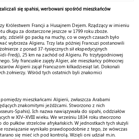
i zaliczali się spahisi, werbowani spośród mieszkańców
zy Królestwem Francji a Husajnem Dejem. Rządzący w imieniu
otu długu za dostarczone jeszcze w 1799 roku zboże.
ty, zdzielił go packą na muchy, co w owych czasach było
ać wybrzeża Algieru. Trzy lata później Francuzi postanowili
żołnierze z ponad 37-tysięcznych sił ekspedycyjnych
idi-Fredj), 25 km na zachód od Algieru. Po trzytygodniowej
ego. Siły francuskie zajęły Algier, ale mieszkańcy północnej
szarów Algierii zajął Francuzom kilkadziesiąt lat. Dokonali
 żołnierzy. Wśród tych ostatnich byli znakomici
e pomiędzy mieszkańcami Algierii, zwłaszcza Arabami
będących znakomitymi jeźdźcami. Stworzono z nich
hasseurs-Spahis). Ich nazwa nawiązywała do sipahi, oddziałów
jących w XIV–XVIII wieku. We wrześniu 1834 roku stworzono
 do pułków strzelców afrykańskich. W jednostkach tych służyli
jęte rozwiązanie wynikało prawdopodobnie z tego, że wówczas
arano się mieć ich pod kontrolą. Wzięli oni udział m.in.