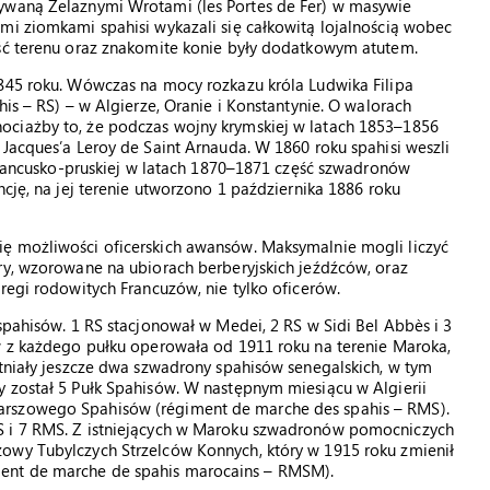
zywaną Żelaznymi Wrotami (les Portes de Fer) w masywie
mi ziomkami spahisi wykazali się całkowitą lojalnością wobec
ość terenu oraz znakomite konie były dodatkowym atutem.
1845 roku. Wówczas na mocy rozkazu króla Ludwika Filipa
his – RS) – w Algierze, Oranie i Konstantynie. O walorach
ociażby to, że podczas wojny krymskiej w latach 1853–1856
 Jacques’a Leroy de Saint Arnauda. W 1860 roku spahisi weszli
 francusko-pruskiej w latach 1870–1871 część szwadronów
ncję, na jej terenie utworzono 1 października 1886 roku
ę możliwości oficerskich awansów. Maksymalnie mogli liczyć
ry, wzorowane na ubiorach berberyjskich jeźdźców, oraz
regi rodowitych Francuzów, nie tylko oficerów.
spahisów. 1 RS stacjonował w Medei, 2 RS w Sidi Bel Abbès i 3
ów z każdego pułku operowała od 1911 roku na terenie Maroka,
stniały jeszcze dwa szwadrony spahisów senegalskich, w tym
y został 5 Pułk Spahisów. W następnym miesiącu w Algierii
arszowego Spahisów (régiment de marche des spahis – RMS).
S i 7 RMS. Z istniejących w Maroku szwadronów pomocniczych
owy Tubylczych Strzelców Konnych, który w 1915 roku zmienił
ent de marche de spahis marocains – RMSM).