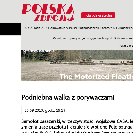
moja polska zbrojna
Od 25 maja 2018 r. obowiązuje w Polsce Rozporządzenie Parlamentu Europejskieg
Armia
Poligon
Sprzęt
Misje
Polityka
Prawo
W związku z powyższym przygotowaliśmy dla Państwa inform
Prosimy o 
Podniebna walka z porywaczami
25.09.2013, godz. 19:19
Samolot pasażerski, w rzeczywistości wojskowa CASA, 
zmienia trasę przelotu i kieruje się w stronę Petersburg
rosyjskie Su-27. Tak wyglądało środowe ćwiczenie w ram