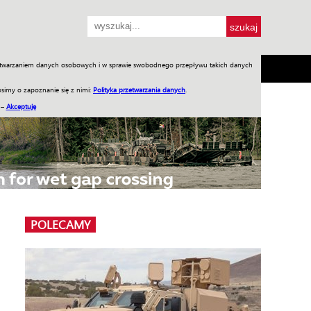
przetwarzaniem danych osobowych i w sprawie swobodnego przepływu takich danych
SH
SKLEP
Jednodniówki
Praca w WIW
simy o zapoznanie się z nimi:
Polityka przetwarzania danych
.
 –
Akceptuję
POLECAMY