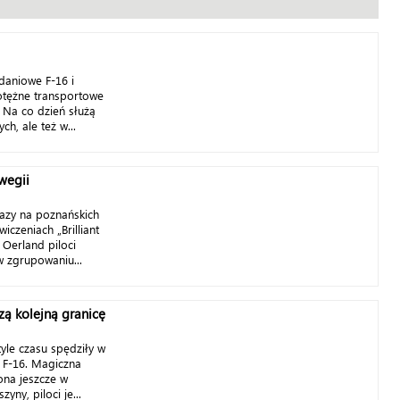
aniowe F-16 i
otężne transportowe
. Na co dzień służą
ch, ale też w...
wegii
bazy na poznańskich
iczeniach „Brilliant
 Oerland piloci
w zgrupowaniu...
czą kolejną granicę
tyle czasu spędziły w
 F-16. Magiczna
ona jeszcze w
yny, piloci je...