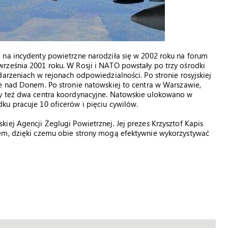
 na incydenty powietrzne narodziła się w 2002 roku na forum
rześnia 2001 roku. W Rosji i NATO powstały po trzy ośrodki
arzeniach w rejonach odpowiedzialności. Po stronie rosyjskiej
e nad Donem. Po stronie natowskiej to centra w Warszawie,
ły też dwa centra koordynacyjne. Natowskie ulokowano w
u pracuje 10 oficerów i pięciu cywilów.
iej Agencji Żeglugi Powietrznej. Jej prezes Krzysztof Kapis
em, dzięki czemu obie strony mogą efektywnie wykorzystywać