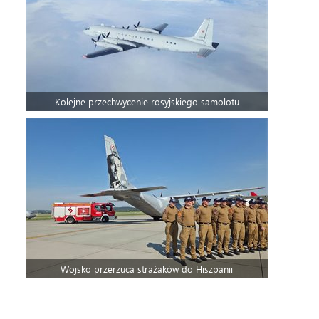
Kolejne przechwycenie rosyjskiego samolotu
Wojsko przerzuca strażaków do Hiszpanii