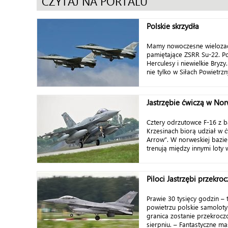
CZYTAJ NA PORTALU
Polskie skrzydła
Mamy nowoczesne wielozad
pamiętające ZSRR Su-22. P
Herculesy i niewielkie Bryzy
nie tylko w Siłach Powietrzny
Jastrzębie ćwiczą w Nor
Cztery odrzutowce F-16 z 
Krzesinach biorą udział w ćw
Arrow”. W norweskiej bazie
trenują między innymi loty 
Piloci Jastrzębi przekro
Prawie 30 tysięcy godzin – 
powietrzu polskie samoloty
granica zostanie przekrocz
sierpniu. – Fantastyczne masz