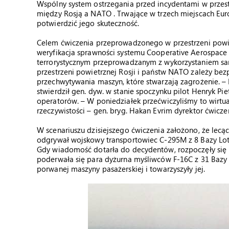
Wspólny system ostrzegania przed incydentami w przes
między Rosją a NATO . Trwające w trzech miejscach Euro
potwierdzić jego skuteczność.
Celem ćwiczenia przeprowadzonego w przestrzeni powie
weryfikacja sprawności systemu Cooperative Aerospace 
terrorystycznym przeprowadzanym z wykorzystaniem sa
przestrzeni powietrznej Rosji i państw NATO zależy be
przechwytywania maszyn, które stwarzają zagrożenie. –
stwierdził gen. dyw. w stanie spoczynku pilot Henryk P
operatorów. – W poniedziałek przećwiczyliśmy to wirtua
rzeczywistości – gen. bryg. Hakan Evrim dyrektor ćwiczeń
W scenariuszu dzisiejszego ćwiczenia założono, że lecą
odgrywał wojskowy transportowiec C-295M z 8 Bazy Lot
Gdy wiadomość dotarła do decydentów, rozpoczęły się 
poderwała się para dyżurna myśliwców F-16C z 31 Bazy 
porwanej maszyny pasażerskiej i towarzyszyły jej.