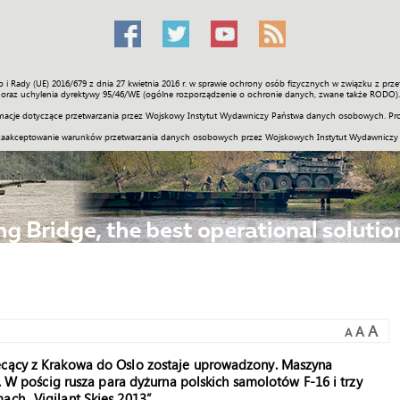
o i Rady (UE) 2016/679 z dnia 27 kwietnia 2016 r. w sprawie ochrony osób fizycznych w związku z 
Świat
Społeczność
Sport
Historia
Galerie
Wideo
ENGLI
oraz uchylenia dyrektywy 95/46/WE (ogólne rozporządzenie o ochronie danych, zwane także RODO).
acje dotyczące przetwarzania przez Wojskowy Instytut Wydawniczy Państwa danych osobowych. Pro
zaakceptowanie warunków przetwarzania danych osobowych przez Wojskowych Instytut Wydawniczy
A
A
A
lecący z Krakowa do Oslo zostaje uprowadzony. Maszyna
a. W pościg rusza para dyżurna polskich samolotów F-16 i trzy
ach „Vigilant Skies 2013”.