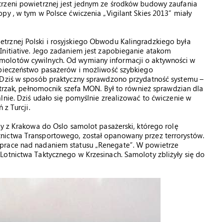
trzeni powietrznej jest jednym ze środków budowy zaufania
py , w tym w Polsce ćwiczenia „Vigilant Skies 2013” miały
trznej Polski i rosyjskiego Obwodu Kalingradzkiego była
Initiative. Jego zadaniem jest zapobieganie atakom
molotów cywilnych. Od wymiany informacji o aktywności w
zpieczeństwo pasażerów i możliwość szybkiego
 Dziś w sposób praktyczny sprawdzono przydatność systemu –
ietrzak, pełnomocnik szefa MON. Był to również sprawdzian dla
lnie. Dziś udało się pomyślnie zrealizować to ćwiczenie w
 z Turcji.
cy z Krakowa do Oslo samolot pasażerski, którego rolę
nictwa Transportowego, został opanowany przez terrorystów.
prace nad nadaniem statusu „Renegate”. W powietrze
Lotnictwa Taktycznego w Krzesinach. Samoloty zbliżyły się do