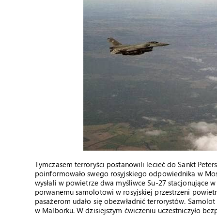
Tymczasem terroryści postanowili lecieć do Sankt Pete
poinformowało swego rosyjskiego odpowiednika w Moskw
wysłali w powietrze dwa myśliwce Su-27 stacjonujące w
porwanemu samolotowi w rosyjskiej przestrzeni powietrz
pasażerom udało się obezwładnić terrorystów. Samolot za
w Malborku. W dzisiejszym ćwiczeniu uczestniczyło bezp