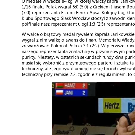
O medale w wadze 84 kg, w której walczy kapral Janik
1/16 finału, Polak wygrał 5:0 (5:0) z Grekiem Iliasem Bo
(7:0) reprezentanta Estonii Eerika Apsa. Kolejny bój, 
Klubu Sportowego Śląsk Wrocław stoczył z zawodnikie
półfinale nasz reprezentant uległ 1:3 (2:5) reprezenta
W walce o brązowy medal rywalem kaprala Janikowskiego
wygrał z nim walkę o awans do finału Memoriału Władys
zrewanżować. Pokonał Polaka 3:1 (2:2). W pierwszej rundz
naszego reprezentanta znalazł się w przymusowym parter
punkty. Niestety, w ostatnich sekundach rundy dwa punkt
musiał się wybronić z przymusowego parteru i sztuka ta 
techniczny, ale jego rywal umiejętnie się bronił i wytrw
techniczny przy remisie 2:2, zgodnie z regulaminem, to 