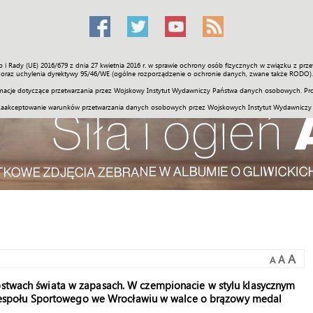
o i Rady (UE) 2016/679 z dnia 27 kwietnia 2016 r. w sprawie ochrony osób fizycznych w związku z 
Świat
Społeczność
Sport
Historia
Galerie
Wideo
ENGLI
oraz uchylenia dyrektywy 95/46/WE (ogólne rozporządzenie o ochronie danych, zwane także RODO).
acje dotyczące przetwarzania przez Wojskowy Instytut Wydawniczy Państwa danych osobowych. Pro
zaakceptowanie warunków przetwarzania danych osobowych przez Wojskowych Instytut Wydawniczy
A
A
A
zostwach świata w zapasach. W czempionacie w stylu klasycznym
espołu Sportowego we Wrocławiu w walce o brązowy medal