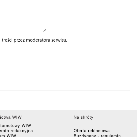
treści przez moderatora serwisu.
ictwa WIW
Na skróty
nternetowy WIW
rata redakcyjna
Oferta reklamowa
ism WIW
Buzdygany - regulamin