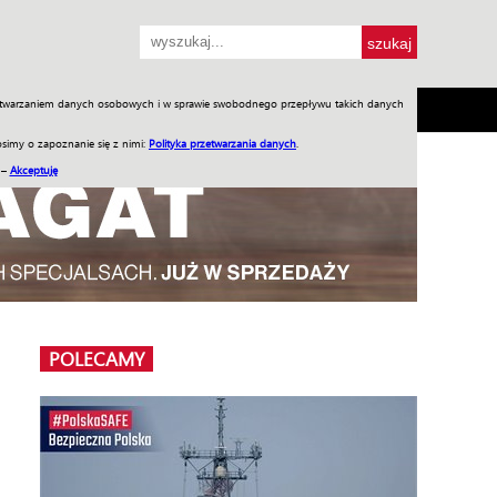
przetwarzaniem danych osobowych i w sprawie swobodnego przepływu takich danych
SH
SKLEP
Jednodniówki
Praca w WIW
simy o zapoznanie się z nimi:
Polityka przetwarzania danych
.
 –
Akceptuję
POLECAMY