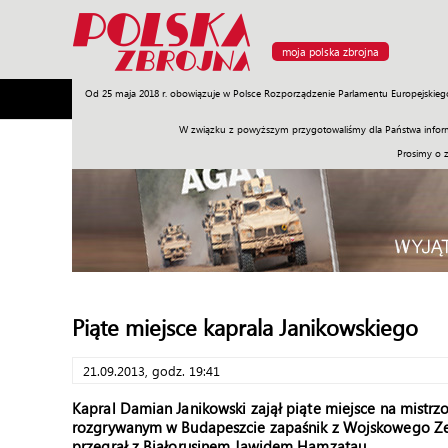
moja polska zbrojna
Od 25 maja 2018 r. obowiązuje w Polsce Rozporządzenie Parlamentu Europejskieg
Armia
Poligon
Sprzęt
Misje
Polityka
Prawo
W związku z powyższym przygotowaliśmy dla Państwa inform
Prosimy o 
Piąte miejsce kaprala Janikowskiego
21.09.2013, godz. 19:41
Kapral Damian Janikowski zajął piąte miejsce na mistr
rozgrywanym w Budapeszcie zapaśnik z Wojskowego Z
przegrał z Białorusinem Jawidem Hamzatau.