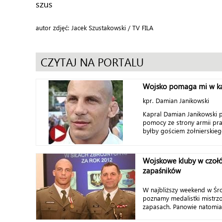
szus
autor zdjęć: Jacek Szustakowski / TV FILA
CZYTAJ NA PORTALU
Wojsko pomaga mi w ka
kpr. Damian Janikowski
Kapral Damian Janikowski p
pomocy ze strony armii p
byłby gościem żołnierskiego
Wojskowe kluby w czoł
zapaśników
W najbliższy weekend w Śro
poznamy medalistki mistrzo
zapasach. Panowie natomias