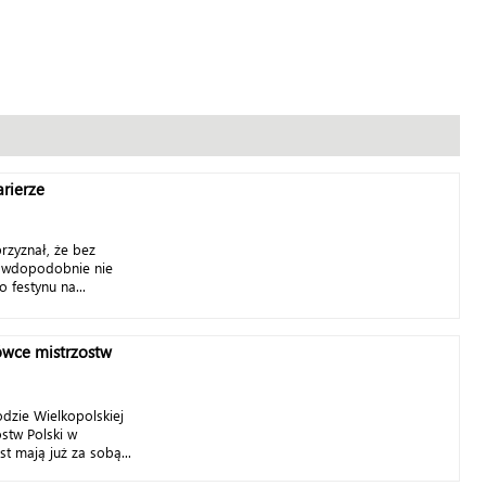
rierze
rzyznał, że bez
rawdopodobnie nie
 festynu na...
ówce mistrzostw
dzie Wielkopolskiej
stw Polski w
t mają już za sobą...