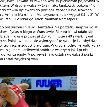
owski, rywalizowało 34 zawodników. W pierwszym pojedynku, w
ukisem. W drugiej walce, w 1/8 finału, Janikowski pokonał 4:0
którego stawką był awans do półfinału zapaśnik Wojskowego
m z Armenii Maksimem Manukyanem. Polak wygrał 3:1 (7:2). W
ntowi Iranu. Pokonał go Taleb Nariman Nematpour.
 był Białorusin Javid Hamzatau. Na początku sierpnia Polak
ława Pytlasińskiego w Warszawie. Białorusinowi udało się
ie Janikowski prowadził 2:0. Po minucie i 40 s walki rywal
ze. Polakowi udało się wykorzystać tę sytuację i zdobył dwa
y techniczne zdobył Białorusin. W drugiej odsłonie walki Polak
mu się udała. Janikowski ambitnie walczył o jakiś punkt
ał do końca rundy. A ponieważ jako ostatni wywalczył punkt
on został zwycięzcą walki.