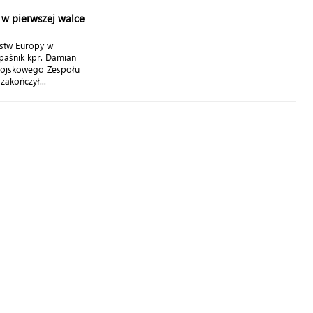
ł w pierwszej walce
ostw Europy w
paśnik kpr. Damian
Wojskowego Zespołu
akończył...