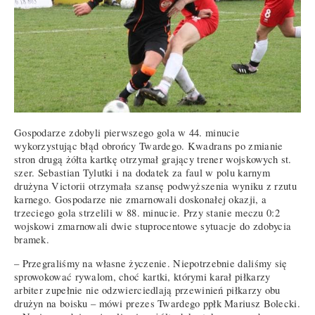
Gospodarze zdobyli pierwszego gola w 44. minucie
wykorzystując błąd obrońcy Twardego. Kwadrans po zmianie
stron drugą żółta kartkę otrzymał grający trener wojskowych st.
szer. Sebastian Tylutki i na dodatek za faul w polu karnym
drużyna Victorii otrzymała szansę podwyższenia wyniku z rzutu
karnego. Gospodarze nie zmarnowali doskonałej okazji, a
trzeciego gola strzelili w 88. minucie. Przy stanie meczu 0:2
wojskowi zmarnowali dwie stuprocentowe sytuacje do zdobycia
bramek.
– Przegraliśmy na własne życzenie. Niepotrzebnie daliśmy się
sprowokować rywalom, choć kartki, którymi karał piłkarzy
arbiter zupełnie nie odzwierciedlają przewinień piłkarzy obu
drużyn na boisku – mówi prezes Twardego ppłk Mariusz Bolecki.