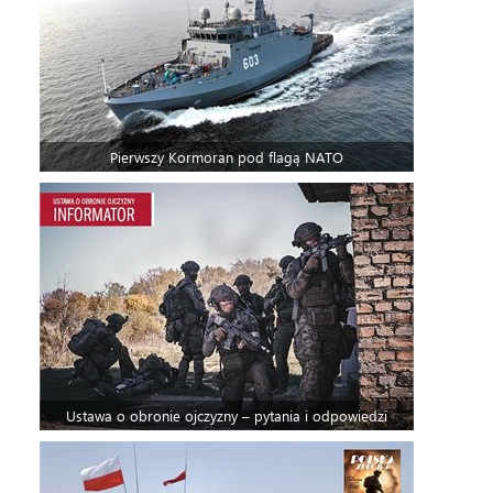
Pierwszy Kormoran pod flagą NATO
Ustawa o obronie ojczyzny – pytania i odpowiedzi