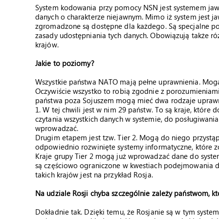
System kodowania przy pomocy NSN jest systemem jaw
danych o charakterze niejawnym. Mimo iż system jest jaw
zgromadzone są dostępne dla każdego. Są specjalne por
zasady udostępniania tych danych. Obowiązują także r
krajów.
Jakie to poziomy?
Wszystkie państwa NATO mają pełne uprawnienia. Mogą
Oczywiście wszystko to robią zgodnie z porozumieniami
państwa poza Sojuszem mogą mieć dwa rodzaje uprawnie
1. W tej chwili jest w nim 29 państw. To są kraje, które
czytania wszystkich danych w systemie, do posługiwania
wprowadzać.
Drugim etapem jest tzw. Tier 2. Mogą do niego przystąp
odpowiednio rozwinięte systemy informatyczne, które z
Kraje grupy Tier 2 mogą już wprowadzać dane do syste
są częściowo ograniczone w kwestiach podejmowania de
takich krajów jest na przykład Rosja.
Na udziale Rosji chyba szczególnie zależy państwom, k
Dokładnie tak. Dzięki temu, że Rosjanie są w tym syste