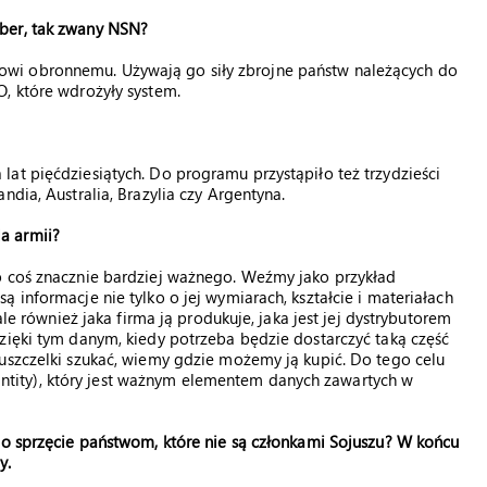
ber, tak zwany NSN?
wi obronnemu. Używają go siły zbrojne państw należących do
, które wdrożyły system.
at pięćdziesiątych. Do programu przystąpiło też trzydzieści
ndia, Australia, Brazylia czy Argentyna.
a armii?
o coś znacznie bardziej ważnego. Weźmy jako przykład
 informacje nie tylko o jej wymiarach, kształcie i materiałach
ale również jaka firma ją produkuje, jaka jest jej dystrybutorem
zięki tym danym, kiedy potrzeba będzie dostarczyć taką część
uszczelki szukać, wiemy gdzie możemy ją kupić. Do tego celu
ity), który jest ważnym elementem danych zawartych w
 o sprzęcie państwom, które nie są członkami Sojuszu? W końcu
y.