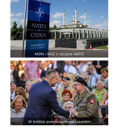
MON i MSZ o szczycie NATO
W hołdzie powstańcom warszawskim