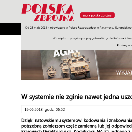
moja polska zbrojna
Od 25 maja 2018 r. obowiązuje w Polsce Rozporządzenie Parlamentu Europejskieg
Armia
Poligon
Sprzęt
Misje
Polityka
Prawo
W związku z powyższym przygotowaliśmy dla Państwa inform
Prosimy o 
W systemie nie zginie nawet jedna usz
19.06.2013, godz. 06:52
Dzięki natowskiemu systemowi kodowania i znakowania
potrzebną żołnierzom część zamienną lub jej odpowied
Krajowych Dyrektorów ds. Kodyfikacji NATO, jednego z 