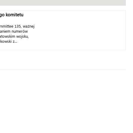
go komitetu
mmittee 135, ważnej
awaniem numerów
atowskim wojsku,
owski z...