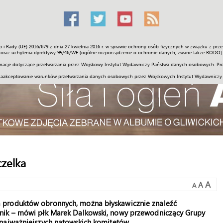
o i Rady (UE) 2016/679 z dnia 27 kwietnia 2016 r. w sprawie ochrony osób fizycznych w związku z 
Świat
Społeczność
Sport
Historia
Galerie
Wideo
ENGLI
oraz uchylenia dyrektywy 95/46/WE (ogólne rozporządzenie o ochronie danych, zwane także RODO).
acje dotyczące przetwarzania przez Wojskowy Instytut Wydawniczy Państwa danych osobowych. Pro
zaakceptowanie warunków przetwarzania danych osobowych przez Wojskowych Instytut Wydawniczy
czelka
A
A
A
 produktów obronnych, można błyskawicznie znaleźć
nik – mówi płk Marek Dalkowski, nowy przewodniczący Grupy
najważniejszych natowskich komitetów.