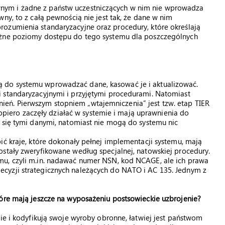
nym i żadne z państw uczestniczących w nim nie wprowadza
ny, to z całą pewnością nie jest tak, że dane w nim
ozumienia standaryzacyjne oraz procedury, które określają
óżne poziomy dostępu do tego systemu dla poszczególnych
 do systemu wprowadzać dane, kasować je i aktualizować.
 standaryzacyjnymi i przyjętymi procedurami. Natomiast
ń. Pierwszym stopniem „wtajemniczenia” jest tzw. etap TIER
 dopiero zaczęły działać w systemie i mają uprawnienia do
 się tymi danymi, natomiast nie mogą do systemu nic
ić kraje, które dokonały pełnej implementacji systemu, mają
ostały zweryfikowane według specjalnej, natowskiej procedury.
mu, czyli m.in. nadawać numer NSN, kod NCAGE, ale ich prawa
cyzji strategicznych należących do NATO i AC 135. Jednym z
tóre mają jeszcze na wyposażeniu postsowieckie uzbrojenie?
mie i kodyfikują swoje wyroby obronne, łatwiej jest państwom