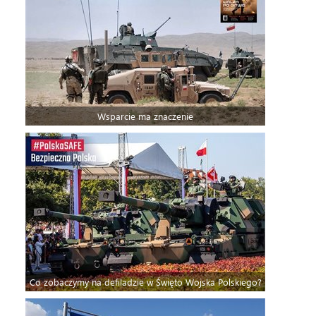
Wsparcie ma znaczenie
Co zobaczymy na defiladzie w Święto Wojska Polskiego?