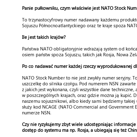
Panie pułkowniku, czym właściwie jest NATO Stock Num
To trzynastocyfrowy numer nadawany każdemu produkto
Sojuszu Północnoatlantyckiego oraz te kraje spoza NATO
Ile jest takich krajów?
Państwa NATO obligatoryjnie wdrażają system od końca l
osiem państw spoza Sojuszu, takich jak Rosja, Nowa Zela
Po co nadawać numer każdej rzeczy wyprodukowanej dl
NATO Stock Number to nie jest zwykły numer seryjny. T
uszczelkę do silnika czołgu. Pod numerem NSN zawarte są
z jakich jest wykonana, czyli wszystkie dane techniczne, 
w poszczególnych krajach, oraz gdzie można ją kupić. D
naszemu sojusznikowi, albo kiedy sami będziemy takiej 
służy kod NCAGE (NATO Commercial and Government Ent
numerze NSN.
Czy nie ryzykujemy zbyt wiele udostępniając informacje
dostęp do systemu ma np. Rosja, a ubiegają się też Chin