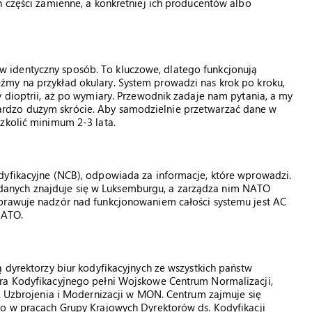
h części zamienne, a konkretniej ich producentów albo
 identyczny sposób. To kluczowe, dlatego funkcjonują
my na przykład okulary. System prowadzi nas krok po kroku,
y dioptrii, aż po wymiary. Przewodnik zadaje nam pytania, a my
rdzo dużym skrócie. Aby samodzielnie przetwarzać dane w
zkolić minimum 2-3 lata.
dyfikacyjne (NCB), odpowiada za informacje, które wprowadzi.
anych znajduje się w Luksemburgu, a zarządza nim NATO
prawuje nadzór nad funkcjonowaniem całości systemu jest AC
NATO.
 dyrektorzy biur kodyfikacyjnych ze wszystkich państw
ura Kodyfikacyjnego pełni Wojskowe Centrum Normalizacji,
s. Uzbrojenia i Modernizacji w MON. Centrum zajmuje się
go w pracach Grupy Krajowych Dyrektorów ds. Kodyfikacji