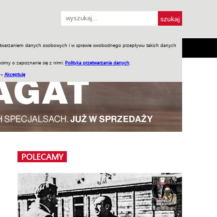
przetwarzaniem danych osobowych i w sprawie swobodnego przepływu takich danych
SH
SKLEP
Jednodniówki
Praca w WIW
simy o zapoznanie się z nimi:
Polityka przetwarzania danych
.
 –
Akceptuję
POLECAMY