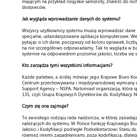
mającym na przykład rosyjskie samoloty, znaleźć do nic
dostawców.
Jak wygląda wprowadzanie danych do systemu?
Wszyscy użytkownicy systemu muszą wprowadzać dane w
specjalne, ustandaryzowane aplikacje komputerowe. Weź
pytając o ich dane, począwszy od koloru oprawek, liczb
na nie szczegółowo odpowiadamy. Tak to wygląda w ba
systemie na odpowiednim poziomie jakości, trzeba się s
Kto zarządza tymi wszystkimi informacjami?
Każde państwo, a ściślej mówiąc jego Krajowe Biuro Ko
Centrum przechowywania i międzynarodowej wymiany d
Support Agency – NSPA. Natomiast organizacją, która s
135, czyli Grupa Krajowych Dyrektorów ds. Kodyfikacji 
Czym się ona zajmuje?
To swoistego rodzaju rada nadzorcza, w której zasiadają
należących do systemu. W Polsce funkcję Krajowego Bi
Jakości i Kodyfikacji podległe Podsekretarzowi Stanu d
również innymi zagadnieniami, poza kodyfikacją, dlate