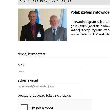
CZYTAJ NA PORTALU
Polak szefem natowskie
Przewodniczącym Allied Co
grupy zajmującej się nad
każdej rzeczy używanej w n
został pułkownik Marek Dalk
dodaj komentarz
nick
adres e-mail
proszę przepisać tekst z obrazka: