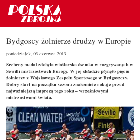
Bydgoscy żołnierze drudzy w Europie
poniedziałek, 03 czerwca 2013
Srebrny medal zdobyła wioślarska ósemka w rozgrywanych w
Sewilli mistrzostwach Europy. W jej składzie płynęło pięciu
żołnierzy z Wojskowego Zespołu Sportowego w Bydgoszczy.
Dobry start na początku sezonu znakomicie rokuje przed
najważniejszą imprezą tego roku – wrześniowymi
mistrzostwami świata.