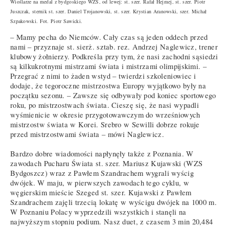
Wioślarze na medal z bydgoskiego WZS, od lewej: st. szer. Rafał Hejmej, st. szer. Piotr
Juszczak, sternik st. szer. Daniel Trojanowski, st. szer. Krystian Aranowski, szer. Michał
Szpakowski. Fot. Piotr Sawicki.
– Mamy pecha do Niemców. Cały czas są jeden oddech przed
nami – przyznaje st. sierż. sztab. rez. Andrzej Naglewicz, trener
klubowy żołnierzy. Podkreśla przy tym, że nasi zachodni sąsiedzi
są kilkukrotnymi mistrzami świata i mistrzami olimpijskimi. –
Przegrać z nimi to żaden wstyd – twierdzi szkoleniowiec i
dodaje, że tegoroczne mistrzostwa Europy wyjątkowo były na
początku sezonu. – Zawsze się odbywały pod koniec sportowego
roku, po mistrzostwach świata. Cieszę się, że nasi wypadli
wyśmienicie w okresie przygotowawczym do wrześniowych
mistrzostw świata w Korei. Srebro w Sewilli dobrze rokuje
przed mistrzostwami świata – mówi Naglewicz.
Bardzo dobre wiadomości napłynęły także z Poznania. W
zawodach Pucharu Świata st. szer. Mariusz Kujawski (WZS
Bydgoszcz) wraz z Pawłem Szandrachem wygrali wyścig
dwójek. W maju, w pierwszych zawodach tego cyklu, w
węgierskim mieście Szeged st. szer. Kujawski z Pawłem
Szandrachem zajęli trzecią lokatę w wyścigu dwójek na 1000 m.
W Poznaniu Polacy wyprzedzili wszystkich i stanęli na
najwyższym stopniu podium. Nasz duet, z czasem 3 min 20,484