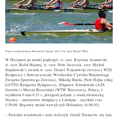
Finisz ósemek podczas Mistrzostw Europy 2013. Fot. Igor Meijer/ FISA.
W Hiszpanii po medal popłynęli: st. szer. Krystian Aranowski,
st. szer. Rafał Hejmej, st. szer. Piotr Juszczak, szer. Michał
Szpakowski i sternik st. szer. Daniel Trojanowski (wszyscy WZS
Bydgoszcz i Stowarzyszenie Wioślarskie Cywilno-Wojskowego
Związku Sportowego Zawisza), Mikołaj Burda, Piotr Hojka (obaj
LOTTO-Bydgostia Bydgoszcz), Zbigniew Schodowski (AZS
Gorzów) i Marcin Brzeziński (WTW Warszawa). Polacy, z
wynikiem 6 min 0,31 s, przegrali jedynie z osadą niemiecką.
Niemcy – mistrzowie olimpijscy z Londynu – uzyskali czas
5.59,00. Brązowy medal wywalczyli Holendrzy (6.00,93).
– Świetnie wiosłowali i ostro walczyli. Gonili Niemców, ale tym