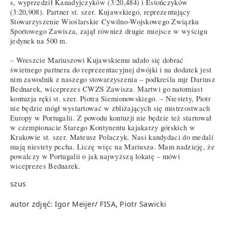
s, wyprzedził Kanadyjczyków (3:20,484) i Estończyków
(3:20,908). Partner st. szer. Kujawskiego, reprezentujący
Stowarzyszenie Wioślarskie Cywilno-Wojskowego Związku
Sportowego Zawisza, zajął również drugie miejsce w wyścigu
jedynek na 500 m.
– Wreszcie Mariuszowi Kujawskiemu udało się dobrać
świetnego partnera do reprezentacyjnej dwójki i na dodatek jest
nim zawodnik z naszego stowarzyszenia – podkreśla mjr Dariusz
Bednarek, wiceprezes CWZS Zawisza. Martwi go natomiast
kontuzja ręki st. szer. Piotra Siemionowskiego. – Niestety, Piotr
nie będzie mógł wystartować w zbliżających się mistrzostwach
Europy w Portugalii. Z powodu kontuzji nie będzie też startował
w czempionacie Starego Kontynentu kajakarzy górskich w
Krakowie st. szer. Mateusz Polaczyk. Nasi kandydaci do medali
mają niestety pecha. Liczę więc na Mariusza. Mam nadzieję, że
powalczy w Portugalii o jak najwyższą lokatę – mówi
wiceprezes Bednarek.
szus
autor zdjęć: Igor Meijer/ FISA, Piotr Sawicki