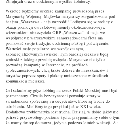
Zbrojnych oraz o codziennym wysiłku żołnierzy.
Wkrótce będziemy oceniać kampanię prowadzoną przez
Marynarkę Wojenną. Majówka marynarzy zorganizowana pod
hasłem „Warszawa - cała naprzód!!!”odbywa się w stolicy z
okazji promocji dwuzłotowej monety okolicznościowej z
wizerunkiem niszczyciela ORP „Warszawa”. 4 maja we
współpracy z warszawskimi samorządowcami flota ma
promować swoje tradycje, codzienną służbę i poświęcenie.
Wartości mało popularne we współczesnym,
skomercjalizowanym świecie. Tym bardziej ciekawe będą
wnioski z takiego przedsięwzięcia. Marynarze nie tylko
prowadzą kampanię w Internecie, na profilach
społecznościowych, chcą także dotrzeć do mieszkańców i
turystów poprzez spoty i plakaty umieszczone w środkach
komunikacji miejskiej.
Cel szlachetny gdyż lobbing na rzecz Polski Morskiej musi być
permanentny. Chwila bezczynności powoduje straty w
świadomości społecznej i u decydentów, które są trudne do
odrobienia. Mieliśmy tego przykład już w XXI wieku.
Dodatkowo problematyka jest trudna. Dzisiaj, w dobie jakby nie
patrzeć przyzwoitego poziomu życia, przypominamy sobie o tym,
że mamy dostęp do morza, jedynie podczas letnich wakacji. A i