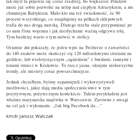
tak myśl ta pojawia się coraz rzadziej, bo większość Polaków
może już sobie pozwolić na urlop nad ciepłym Adriatykiem, a nie
chmurnym Bałtykiem. Mało kto ma też świadomość, że 90
procent wszystkiego, co znajdujemy na półkach sklepowych
trafia do nas drogą morską. Dlatego trzeba stale przypominać po
co nam flota wojenna i jak niesłychanie ważną odgrywa rolę.
Tym bardziej warto o tym mówić w stolicy.
Ostatnie dni pokazały, że jeden wpis na Twitterze o zawartości
do 140 znaków może skończyć się 120 miliardowymi stratami na
giełdzie, lub wielotysięcznym „ogniskiem” z burdami, rannymi i
tonami śmieci w Krakowie. To rzecz jasna, skrajnie niekorzystne
trendy, ale niestety coraz powszechniejsze.
Jednak chciałbym, byśmy zapamiętali i wykorzystywali
możliwości, jakie dają media społecznościowe w tym
pozytywnym, pożytecznym kontekście. Takim przykładem jest
właśnie marynarska majówka w Warszawie. Zarówno z uwagi
na cel jak i wykonanie. „Jak bóg Facebook da…”
kmdr Janusz Walczak