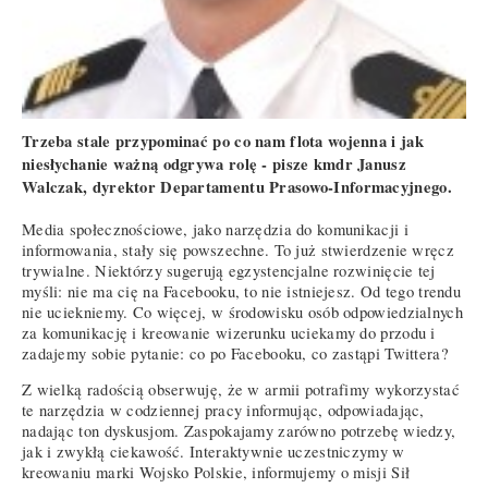
Trzeba stale przypominać po co nam flota wojenna i jak
niesłychanie ważną odgrywa rolę - pisze kmdr Janusz
Walczak, dyrektor Departamentu Prasowo-Informacyjnego.
Media społecznościowe, jako narzędzia do komunikacji i
informowania, stały się powszechne. To już stwierdzenie wręcz
trywialne. Niektórzy sugerują egzystencjalne rozwinięcie tej
myśli: nie ma cię na Facebooku, to nie istniejesz. Od tego trendu
nie uciekniemy. Co więcej, w środowisku osób odpowiedzialnych
za komunikację i kreowanie wizerunku uciekamy do przodu i
zadajemy sobie pytanie: co po Facebooku, co zastąpi Twittera?
Z wielką radością obserwuję, że w armii potrafimy wykorzystać
te narzędzia w codziennej pracy informując, odpowiadając,
nadając ton dyskusjom. Zaspokajamy zarówno potrzebę wiedzy,
jak i zwykłą ciekawość. Interaktywnie uczestniczymy w
kreowaniu marki Wojsko Polskie, informujemy o misji Sił