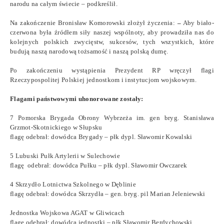
narodu na całym świecie – podkreślił.
Na zakończenie Bronisław Komorowski złożył życzenia:
–
Aby biało-
czerwona była źródłem siły naszej wspólnoty, aby prowadziła nas do
kolejnych polskich zwycięstw, sukcesów, tych wszystkich, które
budują naszą narodową tożsamość i naszą polską dumę.
Po zakończeniu wystąpienia Prezydent RP wręczył flagi
Rzeczypospolitej Polskiej jednostkom i instytucjom wojskowym.
Flagami państwowymi uhonorowane zostały:
7 Pomorska Brygada Obrony Wybrzeża im. gen bryg. Stanisława
Grzmot-Skotnickiego w Słupsku
flagę odebrał: dowódca Brygady – płk dypl. Sławomir Kowalski
5 Lubuski Pułk Artylerii w Sulechowie
flagę odebrał: dowódca Pułku – płk dypl. Sławomir Owczarek
4 Skrzydło Lotnictwa Szkolnego w Dęblinie
flagę odebrał: dowódca Skrzydła – gen. bryg. pil Marian Jeleniewski
Jednostka Wojskowa AGAT w Gliwicach
flagę odebrał: dowódca jednostki – płk Sławomir Berdychowski