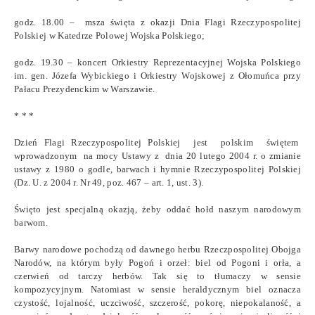
godz. 18.00 – msza święta z okazji Dnia Flagi Rzeczypospolitej
Polskiej
w Katedrze Polowej Wojska Polskiego
;
godz. 19.30 – koncert Orkiestry Reprezentacyjnej Wojska Polskiego
im. gen. Józefa Wybickiego i Orkiestry Wojskowej z Ołomuńca
przy
Pałacu Prezydenckim w Warszawie
.
* * *
Dzień Flagi Rzeczypospolitej Polskiej jest polskim świętem
wprowadzonym na mocy Ustawy z dnia 20 lutego 2004 r. o zmianie
ustawy z 1980 o godle, barwach i hymnie Rzeczypospolitej Polskiej
(Dz. U. z 2004 r. Nr 49, poz. 467 – art. 1, ust. 3).
Święto jest specjalną okazją, żeby oddać hołd naszym narodowym
barwom.
Barwy narodowe pochodzą od dawnego herbu Rzeczpospolitej Obojga
Narodów, na którym były Pogoń i orzeł: biel od Pogoni i orła, a
czerwień od tarczy herbów. Tak się to tłumaczy w sensie
kompozycyjnym. Natomiast w sensie heraldycznym biel oznacza
czystość, lojalność, uczciwość, szczerość, pokorę, niepokalaność, a