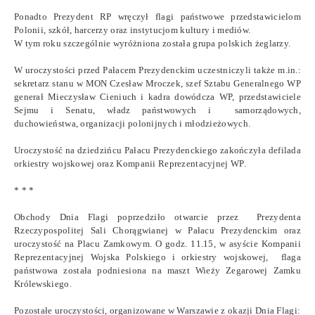
Ponadto Prezydent RP wręczył flagi państwowe przedstawicielom
Polonii, szkół, harcerzy oraz instytucjom kultury i mediów.
W tym roku szczególnie wyróżniona została grupa polskich żeglarzy.
W uroczystości przed Pałacem Prezydenckim uczestniczyli także m.in.:
sekretarz stanu w MON Czesław Mroczek, szef Sztabu Generalnego WP
generał Mieczysław Cieniuch i kadra dowódcza WP, przedstawiciele
Sejmu i Senatu, władz państwowych i samorządowych,
duchowieństwa, organizacji polonijnych i młodzieżowych.
Uroczystość na dziedzińcu Pałacu Prezydenckiego zakończyła defilada
orkiestry wojskowej oraz Kompanii Reprezentacyjnej WP.
* * *
Obchody Dnia Flagi poprzedziło otwarcie przez Prezydenta
Rzeczypospolitej Sali Chorągwianej w Pałacu Prezydenckim oraz
uroczystość na Placu Zamkowym. O godz. 11.15, w asyście Kompanii
Reprezentacyjnej Wojska Polskiego i orkiestry wojskowej, flaga
państwowa została podniesiona na maszt Wieży Zegarowej Zamku
Królewskiego.
Pozostałe uroczystości, organizowane w Warszawie z okazji Dnia Flagi: