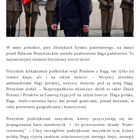
W samo południe, przy dźwiękach hymnu państwowego, na maszt
przed Pałacem Prezydenckim została podniesiona flaga państwowa. To
najważniejszy element dzisiejszej uroczystości.
Prezydent kilkakrotnie podkreślał więź Polaków z flagą, nie tylko na
terenie kraju, ale i na całym świecie:
–
Wszyscy jesteśmy
ambasadorami flagi polskiej, wszyscy służymy pod tą samą flagą.
Prezydent dodał:
–
Nieprzypadkowo dzisiejszy dzień to także Dzień
Polonii i Polaków za Granicą żyjących na całym świecie. Flaga polska,
flaga biało-czerwona łączy nas ponad granicami, ponad morzami, w
całej przestrzeni geograficznej i historycznej.
Prezydent podziękował wszystkim, którzy przyczyniają się do
propagowania barw narodowych i do przynoszenia chwały "biało-
czerwonej".
–
Chcę szczególnie podziękować wszystkim tym, którzy
polską flagę czynią znakiem rozpoznawczym naszego kraju, naszego