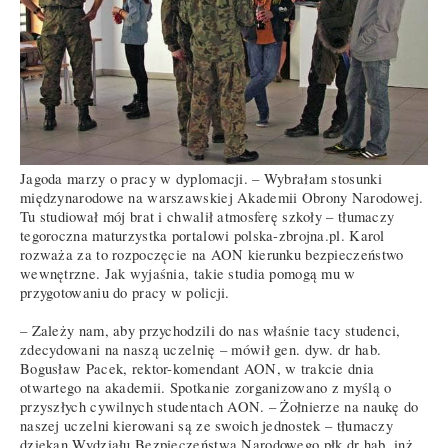
Jagoda marzy o pracy w dyplomacji. – Wybrałam stosunki
międzynarodowe na warszawskiej Akademii Obrony Narodowej.
Tu studiował mój brat i chwalił atmosferę szkoły – tłumaczy
tegoroczna maturzystka portalowi polska-zbrojna.pl. Karol
rozważa za to rozpoczęcie na AON kierunku bezpieczeństwo
wewnętrzne. Jak wyjaśnia, takie studia pomogą mu w
przygotowaniu do pracy w policji.
– Zależy nam, aby przychodzili do nas właśnie tacy studenci,
zdecydowani na naszą uczelnię – mówił gen. dyw. dr hab.
Bogusław Pacek, rektor-komendant AON, w trakcie dnia
otwartego na akademii. Spotkanie zorganizowano z myślą o
przyszłych cywilnych studentach AON. – Żołnierze na naukę do
naszej uczelni kierowani są ze swoich jednostek – tłumaczy
dziekan Wydziału Bezpieczeństwa Narodowego płk dr hab. inż.