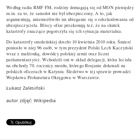
Według radia RMF FM, rodziny domagają się od MON pieniędzy
m.in. za to, że samolot nie był ubezpieczony. A to, jak
argumentują, uniemożliwiło im ubieganie się o odszkodowania od
ubezpieczyciela. Bliscy ofiar przekonują też, że na skutek
katastrofy znacząco pogorszyła się ich sytuacja materialna.
Do katastrofy smoleńskiej doszło 10 kwietnia 2010 roku. Śmierć
poniosło w niej 96 osób, w tym prezydent Polski Lech Kaczyński
wraz z małżonką, dowódcy polskiej armii oraz liczni
parlamentarzyści. Wchodzili oni w skład delegacji, która leciała
na obchody 70. rocznicy mordu, którego Rosjanie dokonali na
polskich oficerach w Katyniu. Śledztwo w tej sprawie prowadzi
Wojskowa Prokuratura Okręgowa w Warszawie.
Łukasz Zalesiński
autor zdjęć: Wikipedia