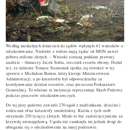
Według medialnych doniesień do sądów wpłynęło 61 wniosków o
odszkodowanie. Niektóre z rodzin mają żądać od MON nawet
półtora miliona złotych. – Wnioski zostaną poddane prawnej
analizie – tłumaczy Jacek Sońta, rzecznik resortu obrony. Dodał
też, że minister Tomasz Siemoniak spotka się również w tej
sprawie z Michałem Bonim, który kieruje Ministerstwem
Administracji, a po katastrofie był odpowiedzialny za
koordynowanie działań resortów, oraz prezesem Prokuratorii
Generalnej. To właśnie ta instytucja reprezentuje Skarb Państwa
podczas procesów odszkodowawczych.
Do tej pory państwo zawarło 270 ugód z małżonkami, dziećmi i
rodzicami ofiar katastrofy smoleńskiej. Każda z tych osób
otrzymała 250 tysięcy złotych. Miało to być zadośćuczynienie za
krzywdę niemajątkową. Ugoda nie zamknęła im jednak drogi do
ubiegania się o odszkodowanie na innej podstawie.