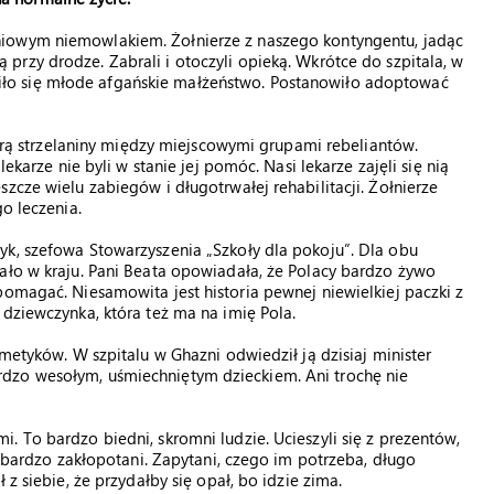
odniowym niemowlakiem. Żołnierze z naszego kontyngentu, jadąc
ą przy drodze. Zabrali i otoczyli opieką. Wkrótce do szpitala, w
siło się młode afgańskie małżeństwo. Postanowiło adoptować
fiarą strzelaniny między miejscowymi grupami rebeliantów.
ekarze nie byli w stanie jej pomóc. Nasi lekarze zajęli się nią
zcze wielu zabiegów i długotrwałej rehabilitacji. Żołnierze
o leczenia.
yk, szefowa Stowarzyszenia „Szkoły dla pokoju”. Dla obu
ało w kraju. Pani Beata opowiadała, że Polacy bardzo żywo
pomagać. Niesamowita jest historia pewnej niewielkiej paczki z
 dziewczynka, która też ma na imię Pola.
smetyków. W szpitalu w Ghazni odwiedził ją dzisiaj minister
dzo wesołym, uśmiechniętym dzieckiem. Ani trochę nie
. To bardzo biedni, skromni ludzie. Ucieszyli się z prezentów,
li bardzo zakłopotani. Zapytani, czego im potrzeba, długo
 z siebie, że przydałby się opał, bo idzie zima.