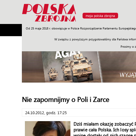
moja polska zbrojna
Od 25 maja 2018 r. obowiązuje w Polsce Rozporządzenie Parlamentu Europejskieg
Armia
Poligon
Sprzęt
Misje
Polityka
Prawo
W związku z powyższym przygotowaliśmy dla Państwa inform
Prosimy o 
Nie zapomnijmy o Poli i Zarce
24.10.2012, godz. 17:25
Dziś miałam okazję zobaczyć Po
prawie cała Polska. Ich losy s
wojnę dostały od nich szansę 