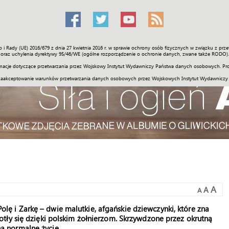
o i Rady (UE) 2016/679 z dnia 27 kwietnia 2016 r. w sprawie ochrony osób fizycznych w związku z 
Świat
Społeczność
Sport
Historia
Galerie
Wideo
ENGLI
oraz uchylenia dyrektywy 95/46/WE (ogólne rozporządzenie o ochronie danych, zwane także RODO).
acje dotyczące przetwarzania przez Wojskowy Instytut Wydawniczy Państwa danych osobowych. Pro
zaakceptowanie warunków przetwarzania danych osobowych przez Wojskowych Instytut Wydawniczy
A
A
A
lę i Zarkę – dwie malutkie, afgańskie dziewczynki, które zna
plotły się dzięki polskim żołnierzom. Skrzywdzone przez okrutną
na normalne życie.