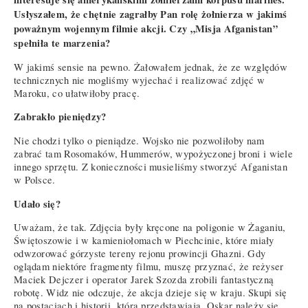
Usłyszałem, że chętnie zagrałby Pan rolę żołnierza w jakimś
poważnym wojennym filmie akcji. Czy „Misja Afganistan”
spełniła te marzenia?
W jakimś sensie na pewno. Żałowałem jednak, że ze względów
technicznych nie mogliśmy wyjechać i realizować zdjęć w
Maroku, co ułatwiłoby pracę.
Zabrakło pieniędzy?
Nie chodzi tylko o pieniądze. Wojsko nie pozwoliłoby nam
zabrać tam Rosomaków, Hummerów, wypożyczonej broni i wiele
innego sprzętu. Z konieczności musieliśmy stworzyć Afganistan
w Polsce.
Udało się?
Uważam, że tak. Zdjęcia były kręcone na poligonie w Żaganiu,
Świętoszowie i w kamieniołomach w Piechcinie, które miały
odwzorować górzyste tereny rejonu prowincji Ghazni. Gdy
oglądam niektóre fragmenty filmu, muszę przyznać, że reżyser
Maciek Dejczer i operator Jarek Szozda zrobili fantastyczną
robotę. Widz nie odczuje, że akcja dzieje się w kraju. Skupi się
na postaciach i historii, którą przedstawiają. Oskar należy się