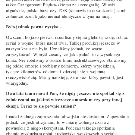
także Grzegorzowi Piątkowskiemu za scenografię. Wioski
afgańskie, polska baza czy TOK (stanowisko dowodzenia) sami
żołnierze ocenili jako niemal identyczne z tymi na misji.
Było jednak pewne ryzyko…
Owszem, bo jako pierwsi rzuciliśmy się na głęboką wodę, robiąc
serial o wojnie, która nadal trwa. Takiej produkcji jeszcze w
naszym kraju nie było. Uznaliśmy jednak, że warto
zaryzykować. W myśl zasady, że jak spadać, to z wysokiego
konia. Nie robiliśmy w końcu filmu instruktażowego. Staraliśmy
się oddać emocje i problemy żołnierzy, którzy wyjeżdżają
tysiące kilometrów od domu i zderzają się z wojenną
rzeczywistością. Mamy nadzieję, że obraz, który powstał, jest
wiarygodny.
Dwa lata temu mówił Pan, że nigdy jeszcze nie spotkał się z
żołnierzami na jakimś wieczorze autorskim czy przy innej
okazji. Teraz to się pewnie zmieni?
I nadal żadnego zaproszenia od wojska nie dostałem. Zapewniam
jednak, że jeśli otrzymam, to w miarę wolnego czasu z
pewnością z niego skorzystam. Podczas takiego spotkania
chętnie wysłucham opinii środowiska wojskowych o serialu.