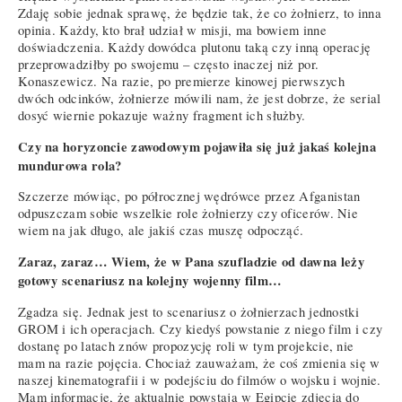
Zdaję sobie jednak sprawę, że będzie tak, że co żołnierz, to inna
opinia. Każdy, kto brał udział w misji, ma bowiem inne
doświadczenia. Każdy dowódca plutonu taką czy inną operację
przeprowadziłby po swojemu – często inaczej niż por.
Konaszewicz. Na razie, po premierze kinowej pierwszych
dwóch odcinków, żołnierze mówili nam, że jest dobrze, że serial
dosyć wiernie pokazuje ważny fragment ich służby.
Czy na horyzoncie zawodowym pojawiła się już jakaś kolejna
mundurowa rola?
Szczerze mówiąc, po półrocznej wędrówce przez Afganistan
odpuszczam sobie wszelkie role żołnierzy czy oficerów. Nie
wiem na jak długo, ale jakiś czas muszę odpocząć.
Zaraz, zaraz… Wiem, że w Pana szufladzie od dawna leży
gotowy scenariusz na kolejny wojenny film…
Zgadza się. Jednak jest to scenariusz o żołnierzach jednostki
GROM i ich operacjach. Czy kiedyś powstanie z niego film i czy
dostanę po latach znów propozycję roli w tym projekcie, nie
mam na razie pojęcia. Chociaż zauważam, że coś zmienia się w
naszej kinematografii i w podejściu do filmów o wojsku i wojnie.
Mam informacje, że aktualnie powstają w Egipcie zdjęcia do