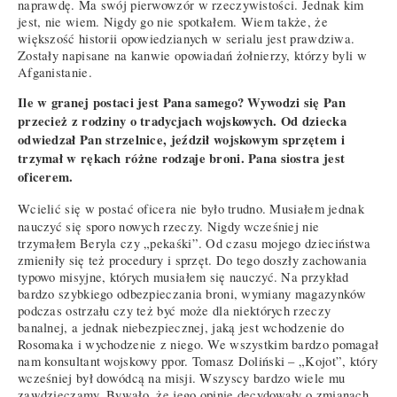
naprawdę. Ma swój pierwowzór w rzeczywistości. Jednak kim
jest, nie wiem. Nigdy go nie spotkałem. Wiem także, że
większość historii opowiedzianych w serialu jest prawdziwa.
Zostały napisane na kanwie opowiadań żołnierzy, którzy byli w
Afganistanie.
Ile w granej postaci jest Pana samego? Wywodzi się Pan
przecież z rodziny o tradycjach wojskowych. Od dziecka
odwiedzał Pan strzelnice, jeździł wojskowym sprzętem i
trzymał w rękach różne rodzaje broni. Pana siostra jest
oficerem.
Wcielić się w postać oficera nie było trudno. Musiałem jednak
nauczyć się sporo nowych rzeczy. Nigdy wcześniej nie
trzymałem Beryla czy „pekaśki”. Od czasu mojego dzieciństwa
zmieniły się też procedury i sprzęt. Do tego doszły zachowania
typowo misyjne, których musiałem się nauczyć. Na przykład
bardzo szybkiego odbezpieczania broni, wymiany magazynków
podczas ostrzału czy też być może dla niektórych rzeczy
banalnej, a jednak niebezpiecznej, jaką jest wchodzenie do
Rosomaka i wychodzenie z niego. We wszystkim bardzo pomagał
nam konsultant wojskowy ppor. Tomasz Doliński – „Kojot”, który
wcześniej był dowódcą na misji. Wszyscy bardzo wiele mu
zawdzięczamy. Bywało, że jego opinie decydowały o zmianach