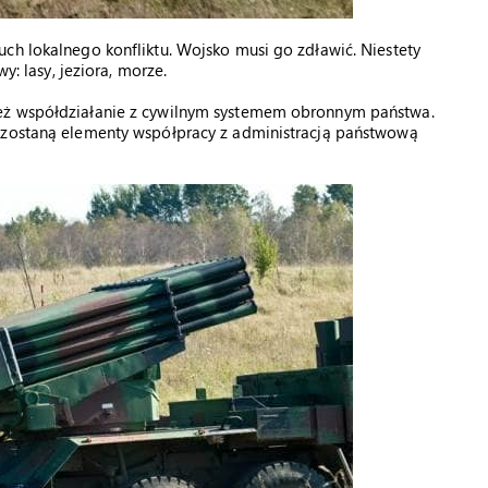
ch lokalnego konfliktu. Wojsko musi go zdławić. Niestety
y: lasy, jeziora, morze.
też współdziałanie z cywilnym systemem obronnym państwa.
e zostaną elementy współpracy z administracją państwową