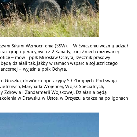
niczymi Siłami Wzmocnienia (SSW). – W ćwiczeniu wezmą udział
raz grup operacyjnych z 2 Kanadyjskiej Zmechanizowanej
Police – mówi ppłk Mirosław Ochyra, rzecznik prasowy
dą działali tak, jakby w ramach wsparcia sojuszniczego
ancernej – wyjaśnia ppłk Ochyra.
d Gruszka, dowódca operacyjny Sił Zbrojnych. Pod swoją
ietrznych, Marynarki Wojennej, Wojsk Specjalnych,
by Zdrowia i Żandarmerii Wojskowej. Działania będą
zkolenia w Drawsku, w Ustce, w Orzyszu, a także na poligonach