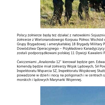
Polscy żołnierze będą też działać z natowskimi Sojusz
żołnierze z Wielonarodowego Korpusu Północ Wschód o
Grupy Brygadowej i amerykańskiej 18 Brygady Military 
Dowództwa Operacyjnego – Przykładowo Kanadyjczycy bę
zostali podporządkowani polskiej 11 Dywizji Kawalerii P
Ćwiczeniami „Anakonda-12” kierował będzie gen. Edwar
komendą będzie miał żołnierzy Wojsk Lądowych, Sił Pow
Inspektoratu Wsparcia SZ, Inspektoratu Wojskowej Służ
powadzone w dzień i nocą na poligonach i w centrach s
morskich i lądowych Marynarki Wojennej.