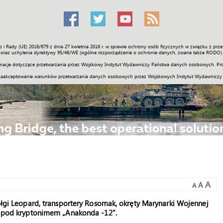
o i Rady (UE) 2016/679 z dnia 27 kwietnia 2016 r. w sprawie ochrony osób fizycznych w związku z 
Świat
Społeczność
Sport
Historia
Galerie
Wideo
ENGLI
oraz uchylenia dyrektywy 95/46/WE (ogólne rozporządzenie o ochronie danych, zwane także RODO).
acje dotyczące przetwarzania przez Wojskowy Instytut Wydawniczy Państwa danych osobowych. Pro
zaakceptowanie warunków przetwarzania danych osobowych przez Wojskowych Instytut Wydawniczy
A
A
A
zołgi Leopard, transportery Rosomak, okręty Marynarki Wojennej
ii pod kryptonimem „Anakonda -12”.