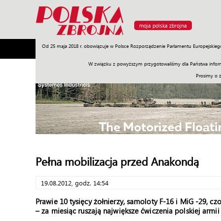
moja polska zbrojna
Od 25 maja 2018 r. obowiązuje w Polsce Rozporządzenie Parlamentu Europejskieg
Armia
Poligon
Sprzęt
Misje
Polityka
Prawo
W związku z powyższym przygotowaliśmy dla Państwa inform
Prosimy o 
Pełna mobilizacja przed Anakondą
19.08.2012, godz. 14:54
Prawie 10 tysięcy żołnierzy, samoloty F-16 i MiG -29, c
– za miesiąc ruszają największe ćwiczenia polskiej arm