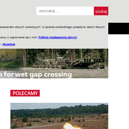
przetwarzaniem danych osobowych i w sprawie swobodnego przepływu takich danych
SH
SKLEP
Jednodniówki
Praca w WIW
simy o zapoznanie się z nimi:
Polityka przetwarzania danych
.
 –
Akceptuję
POLECAMY