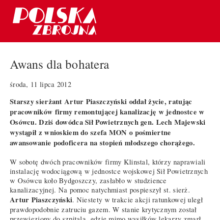
Awans dla bohatera
środa, 11 lipca 2012
Starszy sierżant Artur Piaszczyński oddał życie, ratując
pracowników firmy remontującej kanalizację w jednostce w
Osówcu. Dziś dowódca Sił Powietrznych gen. Lech Majewski
wystąpił z wnioskiem do szefa MON o pośmiertne
awansowanie podoficera na stopień młodszego chorążego.
W sobotę dwóch pracowników firmy Klinstal, którzy naprawiali
instalację wodociągową w jednostce wojskowej Sił Powietrznych
w Osówcu koło Bydgoszczy, zasłabło w studzience
kanalizacyjnej. Na pomoc natychmiast pospieszył st. sierż.
Artur Piaszczyński
. Niestety w trakcie akcji ratunkowej uległ
prawdopodobnie zatruciu gazem. W stanie krytycznym został
przewieziony do szpitala, gdzie mimo wysiłków lekarzy zmarł.