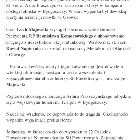
St. sierż. Artur Piaszczyński na co dzień służył w kompanii
obsługi lotniska w Bydgoszczy. W dniu wypadku był dowódcą
warty na terenie jednostki w Osówcu.
Lech Majewski
Gen.
wystąpił również z wnioskiem do
Bronisława Komorowskiego
Prezydenta RP
o uhonorowanie
drugiego z uczestników akcji ratunkowej. Wartownik, st. szer.
Dawid Napierała
ma zostać odznaczony Medalem za Ofiarność
i Odwagę.
– Postawa dowódcy warty i jego podwładnego jest dowodem
wielkiej ofiarności, męstwa, a także wyszkolenia i
zdyscyplinowania obu żołnierzy Sił Powietrznych – uważa gen.
Majewski.
Pogrzeb młodszego chorążego Artura Piaszczyńskiego odbędzie
się z wojskowymi honorami 12 lipca w Bydgoszczy.
Nadal nie wiadomo, co doprowadziło do tragedii. Okoliczności
wypadku wyjaśniają prokuratorzy.
Jednostka, w której doszło do wypadku to 22 Ośrodek
Dowodzenia i Naprowadzania Sił Powietrznych. Zajmuje się