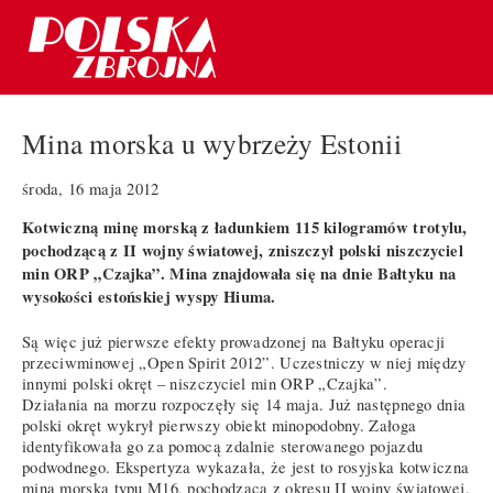
Mina morska u wybrzeży Estonii
środa, 16 maja 2012
Kotwiczną minę morską z ładunkiem 115 kilogramów trotylu,
pochodzącą z II wojny światowej, zniszczył polski niszczyciel
min ORP „Czajka”. Mina znajdowała się na dnie Bałtyku na
wysokości estońskiej wyspy Hiuma.
Są więc już pierwsze efekty prowadzonej na Bałtyku operacji
przeciwminowej „Open Spirit 2012”. Uczestniczy w niej między
innymi polski okręt – niszczyciel min ORP „Czajka”.
Działania na morzu rozpoczęły się 14 maja. Już następnego dnia
polski okręt wykrył pierwszy obiekt minopodobny. Załoga
identyfikowała go za pomocą zdalnie sterowanego pojazdu
podwodnego. Ekspertyza wykazała, że jest to rosyjska kotwiczna
mina morska typu M16, pochodząca z okresu II wojny światowej.