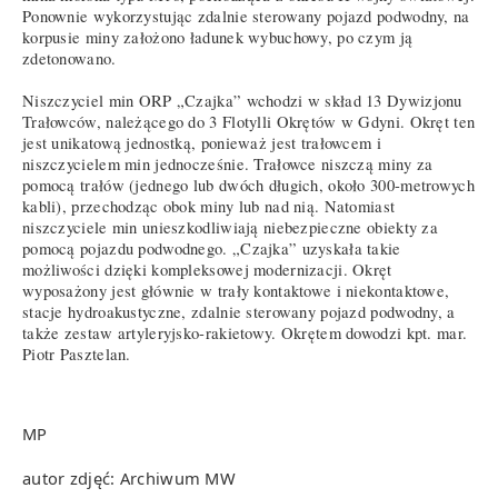
Ponownie wykorzystując zdalnie sterowany pojazd podwodny, na
korpusie miny założono ładunek wybuchowy, po czym ją
zdetonowano.
Niszczyciel min ORP „Czajka” wchodzi w skład 13 Dywizjonu
Trałowców, należącego do 3 Flotylli Okrętów w Gdyni. Okręt ten
jest unikatową jednostką, ponieważ jest trałowcem i
niszczycielem min jednocześnie. Trałowce niszczą miny za
pomocą trałów (jednego lub dwóch długich, około 300-metrowych
kabli), przechodząc obok miny lub nad nią. Natomiast
niszczyciele min unieszkodliwiają niebezpieczne obiekty za
pomocą pojazdu podwodnego. „Czajka” uzyskała takie
możliwości dzięki kompleksowej modernizacji. Okręt
wyposażony jest głównie w trały kontaktowe i niekontaktowe,
stacje hydroakustyczne, zdalnie sterowany pojazd podwodny, a
także zestaw artyleryjsko-rakietowy. Okrętem dowodzi kpt. mar.
Piotr Pasztelan.
MP
autor zdjęć: Archiwum MW