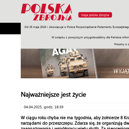
moja polska zbrojna
Od 25 maja 2018 r. obowiązuje w Polsce Rozporządzenie Parlamentu Europejskieg
Armia
Poligon
Sprzęt
Misje
Polityka
Prawo
W związku z powyższym przygotowaliśmy dla Państwa inform
Prosimy o 
Najważniejsze jest życie
04.04.2025, godz. 18:39
W ciągu roku chyba nie ma tygodnia, aby żołnierze 8 Kr
narządami do przeszczepu. Zdarza się, że organizują 
zaangażowania i współpracy wielu służb. Za nieocenion