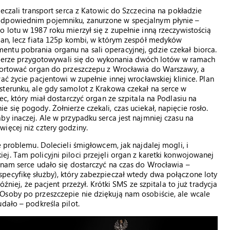
ieczali transport serca z Katowic do Szczecina na pokładzie
odpowiednim pojemniku, zanurzone w specjalnym płynie –
 lotu w 1987 roku mierzył się z zupełnie inną rzeczywistością
gan, lecz fiata 125p kombi, w którym zespół medyków
ntu pobrania organu na sali operacyjnej, gdzie czekał biorca.
ołnierze przygotowywali się do wykonania dwóch lotów w ramach
sportować organ do przeszczepu z Wrocławia do Warszawy, a
ać życie pacjentowi w zupełnie innej wrocławskiej klinice. Plan
sterunku, ale gdy samolot z Krakowa czekał na serce w
ec, który miał dostarczyć organ ze szpitala na Podlasiu na
się pogody. Żołnierze czekali, czas uciekał, napięcie rosło.
by inaczej. Ale w przypadku serca jest najmniej czasu na
ięcej niż cztery godziny.
e problemu. Dolecieli śmigłowcem, jak najdalej mogli, i
j. Tam policyjni piloci przejęli organ z karetki konwojowanej
 nam serce udało się dostarczyć na czas do Wrocławia –
pecyfikę służby), który zabezpieczał wtedy dwa połączone loty
óźniej, że pacjent przeżył. Krótki SMS ze szpitala to już tradycja
Osoby po przeszczepie nie dziękują nam osobiście, ale wcale
dało – podkreśla pilot.