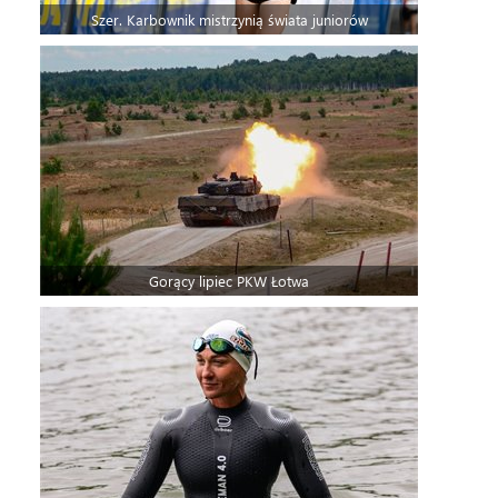
Szer. Karbownik mistrzynią świata juniorów
Gorący lipiec PKW Łotwa