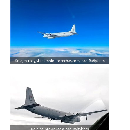
Kolejny rosyjski samolot przechwycony nad Bałtykiem
Kolejna prowokacja nad Bałtykiem