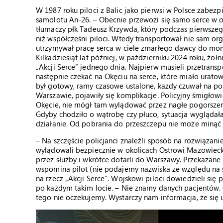
W 1987 roku piloci z Balic jako pierwsi w Polsce zabezp
samolotu An-26. – Obecnie przewozi się samo serce w 
tłumaczy płk Tadeusz Krzywda, który podczas pierwszego
niż współcześni piloci. Wtedy transportował nie sam or
utrzymywał pracę serca w ciele zmarłego dawcy do mome
Kilkadziesiąt lat później, w październiku 2024 roku, ż
„Akcji Serce” jednego dnia. Najpierw musieli przetran
następnie czekać na Okęciu na serce, które miało uratow
był gotowy, ramy czasowe ustalone, każdy czuwał na po
Warszawie, pojawiły się komplikacje. Policyjny śmigłowi
Okęcie, nie mógł tam wylądować przez nagłe pogorszenie 
Gdyby chodziło o wątrobę czy płuco, sytuacja wyglądała
działanie. Od pobrania do przeszczepu nie może minąć w
– Na szczęście policjanci znaleźli sposób na rozwiązani
wylądowali bezpiecznie w okolicach Ostrowi Mazowieckie
przez służby i wkrótce dotarli do Warszawy. Przekazane
wspomina pilot (nie podajemy nazwiska ze względu na s
na rzecz „Akcji Serce”. Wojskowi piloci dowiedzieli się p
po każdym takim locie. – Nie znamy danych pacjentów. 
tego nie oczekujemy. Wystarczy nam informacja, że się u