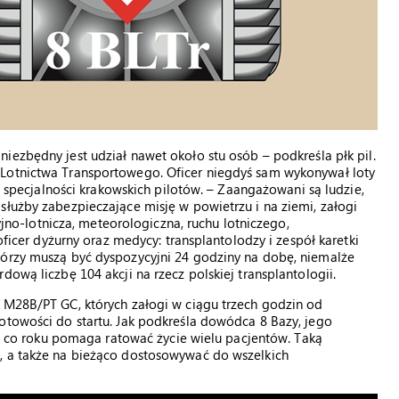
 niezbędny jest udział nawet około stu osób – podkreśla płk pil.
 Lotnictwa Transportowego. Oficer niegdyś sam wykonywał loty
ze specjalności krakowskich pilotów. – Zaangażowani są ludzie,
służby zabezpieczające misję w powietrzu i na ziemi, załogi
ryjno-lotnicza, meteorologiczna, ruchu lotniczego,
 oficer dyżurny oraz medycy: transplantolodzy i zespół karetki
tórzy muszą być dyspozycyjni 24 godziny na dobę, niemalże
dową liczbę 104 akcji na rzecz polskiej transplantologii.
i M28B/PT GC, których załogi w ciągu trzech godzin od
otowości do startu. Jak podkreśla dowódca 8 Bazy, jego
óra co roku pomaga ratować życie wielu pacjentów. Taką
, a także na bieżąco dostosowywać do wszelkich