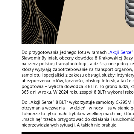
Do przygotowania jednego lotu w ramach „
Akcji Serce
”
Sławomir Byliniak, obecny dowódca 8 Krakowskiej Bazy
na rzecz polskiej transplantologii, a dziś są one jedną 
którzy wysyłają zapotrzebowanie na transport organów, 
samolotu i specjaliści z zakresu obsługi, służby: inżynie
ubezpieczenia lotów, łączności, obsługi lotnisk, a także
pogotowia – wylicza dowódca 8 BLTr. To grono ludzi, k
365 dni w roku. W 2024 roku zespół 8 BLTr wykonał rekor
Do „Akcji Serce” 8 BLTr wykorzystuje samoloty C-295M 
otrzymania wezwania – w dzień i w nocy – są w stanie g
żołnierze to tylko małe trybiki w wielkiej machinie, kt
„machinę” trzeba przygotować do działania i uruchomić
nieprzewidzianych sytuacji. A takich nie brakuje.