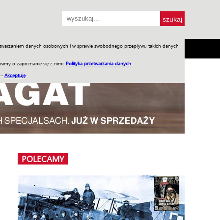
przetwarzaniem danych osobowych i w sprawie swobodnego przepływu takich danych
SH
SKLEP
Jednodniówki
Praca w WIW
simy o zapoznanie się z nimi:
Polityka przetwarzania danych
.
 –
Akceptuję
POLECAMY