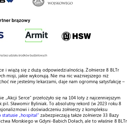
e i wiążą się z dużą odpowiedzialnością. Żołnierze 8 BLTr
ch misji, jakie wykonują. Nie ma nic ważniejszego niż
 choć nie jesteśmy lekarzami, daje nam ogromną satysfakcję –
 „Akcji Serce” przełożyło się na 104 loty z najcenniejszym
il. Sławomir Byliniak. To absolutny rekord (w 2023 roku 8
fesjonalizmowi i doświadczeniu żołnierzy z kompleksu
o statusie „hospital”
zabezpieczają także żołnierze 33 Bazy
ctwa Morskiego w Gdyni-Babich Dołach, ale to właśnie 8 BLTr