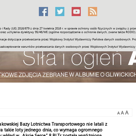
o i Rady (UE) 2016/679 z dnia 27 kwietnia 2016 r. w sprawie ochrony osób fizycznych w związku z 
Świat
Społeczność
Sport
Historia
Galerie
Wideo
ENGLI
oraz uchylenia dyrektywy 95/46/WE (ogólne rozporządzenie o ochronie danych, zwane także RODO).
acje dotyczące przetwarzania przez Wojskowy Instytut Wydawniczy Państwa danych osobowych. Pro
zaakceptowanie warunków przetwarzania danych osobowych przez Wojskowych Instytut Wydawniczy
A
A
A
akowskiej Bazy Lotnictwa Transportowego nie latali z
dwa takie loty jednego dnia, co wymaga ogromnego
y wkład w „Akcję Serce” 8 BLTr została wyróżniona