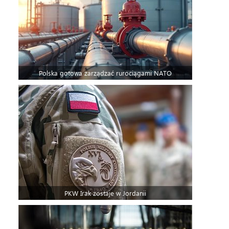
Polska gotowa zarządzać rurociągami NATO
PKW Irak zostaje w Jordanii