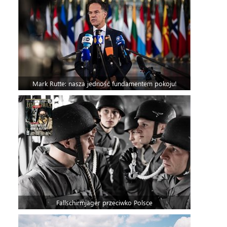
Mark Rutte: nasza jedność fundamentem pokoju!
Fallschirmjäger przeciwko Polsce