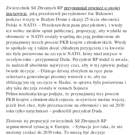
Zwierzchnik Sił Zbrojnych RP
przypomniał również o swojej
inicjatywie
, jaką przedstawił prezydentowi Joe Bidenowi
podczas wizyty w Białym Domu z okazji 25-lecia obecności
Polski w NATO. – Przedstawiłem panu prezydentowi, i wtedy
też wobec mediów opinii publicznej, propozycję, aby wydatki na
obronność w NATO zostały wspólną decyzją podniesione do
przynajmniej trzech procent PKB krajów członkowskich. Wtedy
to spotkało się z takim dosyć chłodnym przyjęciem i ta kwestia
nie była postawiona na szczycie NATO, który miał miejsce w
zeszłym roku – przypomniał Duda. Prezydent RP dodał iż uważa,
że nadszedł absolutnie najwyższy czas, aby w tej sprawie podjąć
twarde decyzje. – Dlatego dzisiaj złożyłem na ręce pana
sekretarza generalnego pisemny wniosek o to, aby na
zbliżającym się szczycie w Hadze, ta sprawa była postawiona i
aby taka decyzja została w ramach Sojuszu
Północnoatlantyckiego podjęta, że przynajmniej trzy procent
PKB krajów członkowskich sojuszu, oczywiście można więcej,
jeżeli ktoś chce, było przeznaczone na obronność i nie od 2030
roku tylko natychmiast – podkreślił prezydent Duda.
Złożenie tej propozycji zwierzchnik Sił Zbrojnych RP
argumentował sytuacją w Europie. – Sytuacja jest taka, że nie
możemy czekać do 2030 roku. To muszą być decyzje