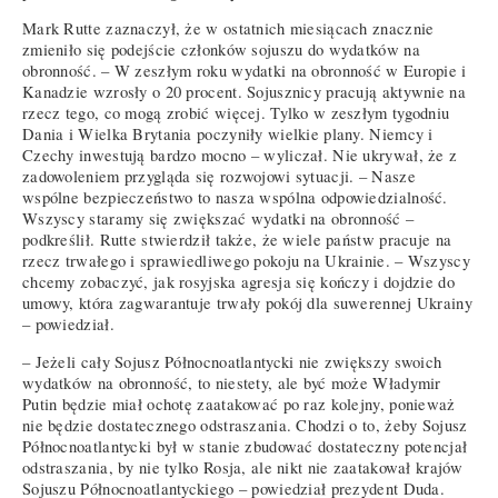
Mark Rutte zaznaczył, że w ostatnich miesiącach znacznie
zmieniło się podejście członków sojuszu do wydatków na
obronność. – W zeszłym roku wydatki na obronność w Europie i
Kanadzie wzrosły o 20 procent. Sojusznicy pracują aktywnie na
rzecz tego, co mogą zrobić więcej. Tylko w zeszłym tygodniu
Dania i Wielka Brytania poczyniły wielkie plany. Niemcy i
Czechy inwestują bardzo mocno – wyliczał. Nie ukrywał, że z
zadowoleniem przygląda się rozwojowi sytuacji. – Nasze
wspólne bezpieczeństwo to nasza wspólna odpowiedzialność.
Wszyscy staramy się zwiększać wydatki na obronność –
podkreślił. Rutte stwierdził także, że wiele państw pracuje na
rzecz trwałego i sprawiedliwego pokoju na Ukrainie. – Wszyscy
chcemy zobaczyć, jak rosyjska agresja się kończy i dojdzie do
umowy, która zagwarantuje trwały pokój dla suwerennej Ukrainy
– powiedział.
– Jeżeli cały Sojusz Północnoatlantycki nie zwiększy swoich
wydatków na obronność, to niestety, ale być może Władymir
Putin będzie miał ochotę zaatakować po raz kolejny, ponieważ
nie będzie dostatecznego odstraszania. Chodzi o to, żeby Sojusz
Północnoatlantycki był w stanie zbudować dostateczny potencjał
odstraszania, by nie tylko Rosja, ale nikt nie zaatakował krajów
Sojuszu Północnoatlantyckiego – powiedział prezydent Duda.