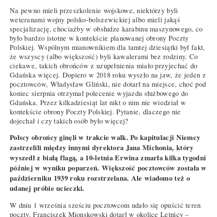
Na pewno mieli przeszkolenie wojskowe, niektórzy byli
weteranami wojny polsko-bolszewickiej albo mieli jakąś
specjalizację, chociażby w obsłudze karabinu maszynowego, co
było bardzo istotne w kontekście planowanej obrony Poczty
Polskiej. Wspólnym mianownikiem dla tamtej dziesiątki był fakt,
że wszyscy (albo większość) byli kawalerami bez rodziny. Co
ciekawe, takich obrońców z uzupełnienia miało przyjechać do
Gdańska więcej. Dopiero w 2018 roku wyszło na jaw, że jeden z
pocztowców, Władysław Gliński, nie dotarł na miejsce, choć pod
koniec sierpnia otrzymał polecenie wyjazdu służbowego do
Gdańska. Przez kilkadziesiąt lat nikt o nim nie wiedział w
kontekście obrony Poczty Polskiej. Pytanie, dlaczego nie
dojechał i czy takich osób było więcej?
Polscy obrońcy ginęli w trakcie walk. Po kapitulacji Niemcy
zastrzelili między innymi dyrektora Jana Michonia, który
wyszedł z białą flagą, a 10-letnia Erwina zmarła kilka tygodni
później w wyniku poparzeń. Większość pocztowców została w
październiku 1939 roku rozstrzelana. Ale wiadomo też o
udanej próbie ucieczki.
W dniu 1 września sześciu pocztowcom udało się opuścić teren
poczty. Franciszek Mionskowski dotarł w okolice Letnicy –