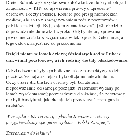
Dieter Schenk wykorzystał swoje doświadczenie kryminologa i
znajomości w RFN do ujawnienia prawdy o „procesie”
obrońców Poczty Polskiej. Robił to pod presją niemieckich
mediów, ale za to z zaangażowaniem rodzin pocztowców i
polskich instytucji. Był „kołem zamachowym”, jeśli chodzi o
doprowadzenie do rewizji wyroku. Gdyby nie on, sprawa na
pewno nie zostałaby wyjaśniona w taki sposób. Determinacja
tego człowieka jest nie do przecenienia!
Dzięki niemu w latach dziewięćdziesiątych sąd w Lubece
uniewinnił pocztowców, a ich rodziny dostały odszkodowanie.
Odszkodowania były symboliczne, ale z perspektywy rodzin
pocztowców najważniejsze było oficjalne uniewinnienie.
Oczywiście dla bliskich obrońcy byli bohaterami –
niepodważalnie od samego początku. Natomiast wydany po
latach wyrok stanowił potwierdzenie dla świata, że pocztowcy
nie byli bandytami, jak chciała ich przedstawić propaganda
nazistów.
W związku z 85. rocznicą wybuchu II wojny światowej
przygotowaliśmy specjalne wydanie „Polski Zbrojnej”.
Zapraszamy do lektury!