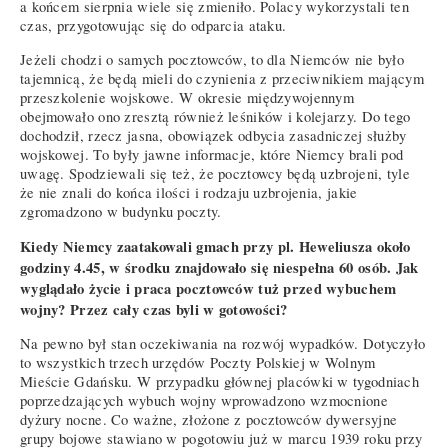
a końcem sierpnia wiele się zmieniło. Polacy wykorzystali ten
czas, przygotowując się do odparcia ataku.
Jeżeli chodzi o samych pocztowców, to dla Niemców nie było
tajemnicą, że będą mieli do czynienia z przeciwnikiem mającym
przeszkolenie wojskowe. W okresie międzywojennym
obejmowało ono zresztą również leśników i kolejarzy. Do tego
dochodził, rzecz jasna, obowiązek odbycia zasadniczej służby
wojskowej. To były jawne informacje, które Niemcy brali pod
uwagę. Spodziewali się też, że pocztowcy będą uzbrojeni, tyle
że nie znali do końca ilości i rodzaju uzbrojenia, jakie
zgromadzono w budynku poczty.
Kiedy Niemcy zaatakowali gmach przy pl. Heweliusza około
godziny 4.45, w środku znajdowało się niespełna 60 osób. Jak
wyglądało życie i praca pocztowców tuż przed wybuchem
wojny? Przez cały czas byli w gotowości?
Na pewno był stan oczekiwania na rozwój wypadków. Dotyczyło
to wszystkich trzech urzędów Poczty Polskiej w Wolnym
Mieście Gdańsku. W przypadku głównej placówki w tygodniach
poprzedzających wybuch wojny wprowadzono wzmocnione
dyżury nocne. Co ważne, złożone z pocztowców dywersyjne
grupy bojowe stawiano w pogotowiu już w marcu 1939 roku przy