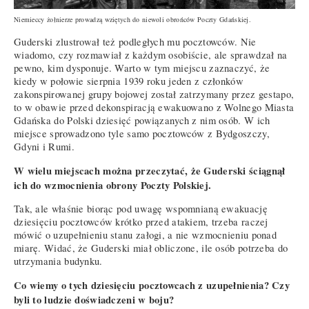
Niemieccy żołnierze prowadzą wziętych do niewoli obrońców Poczty Gdańskiej.
Guderski zlustrował też podległych mu pocztowców. Nie
wiadomo, czy rozmawiał z każdym osobiście, ale sprawdzał na
pewno, kim dysponuje. Warto w tym miejscu zaznaczyć, że
kiedy w połowie sierpnia 1939 roku jeden z członków
zakonspirowanej grupy bojowej został zatrzymany przez gestapo,
to w obawie przed dekonspiracją ewakuowano z Wolnego Miasta
Gdańska do Polski dziesięć powiązanych z nim osób. W ich
miejsce sprowadzono tyle samo pocztowców z Bydgoszczy,
Gdyni i Rumi.
W wielu miejscach można przeczytać, że Guderski ściągnął
ich do wzmocnienia obrony Poczty Polskiej.
Tak, ale właśnie biorąc pod uwagę wspomnianą ewakuację
dziesięciu pocztowców krótko przed atakiem, trzeba raczej
mówić o uzupełnieniu stanu załogi, a nie wzmocnieniu ponad
miarę. Widać, że Guderski miał obliczone, ile osób potrzeba do
utrzymania budynku.
Co wiemy o tych dziesięciu pocztowcach z uzupełnienia? Czy
byli to ludzie doświadczeni w boju?