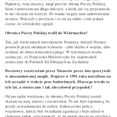
Pipkowej, żony dozorcy, mógł przeżyć obronę Poczty Polskiej.
Sami zainteresowani długo milczeli, a kiedy już się przyznawali,
to nie chciano im wierzyć. Po wojnie targały nimi ambiwalentne
uczucia. Walczyli o przeżycie i to im się udało, czuli jednak
ciężar, że ich koledzy zginęli.
Obrońca Poczty Polskiej trafił do Wehrmachtu?
Tak, jak wielu innych mieszkańców Pomorza, których Niemcy
postawili przed okrutnym wyborem – albo służba w wojsku, albo
zesłanie do obozu koncentracyjnego. W tym miejscu trzeba
zaznaczyć, że Franciszka Mielewczyka los zaprowadził
ostatecznie do Polskich Sił Zbrojnych na Zachodzie.
Pocztowcy rozstrzelani przez Niemców przez lata spoczywali
w nieoznakowanej mogile. Dopiero w 1991 roku natrafiono na
ich szczątki w trakcie prac budowlanych. Dlaczego trwało to
tyle lat, a ostatecznie i tak zdecydował przypadek?
Od początku wiedziano, że obrońcy Poczty Polskiej zostali
skazani na karę śmierci i rozstrzelani. To nie było tajemnicą, bo
poszły zawiadomienia do rodzin. Jednocześnie polscy
więźniowie, którzy byli świadkami egzekucji i brali udział w
chowaniu zwłok, relacjonowali, że do mordu doszło na strzelnicy