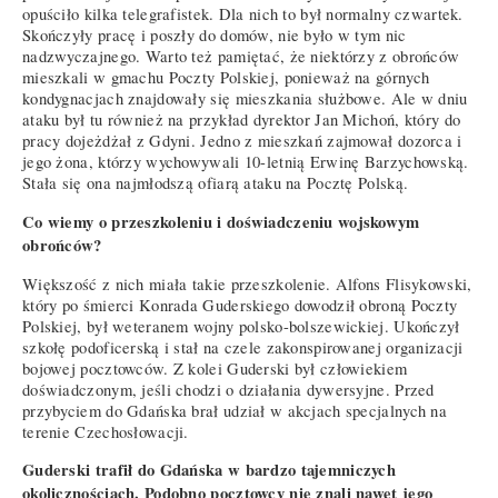
opuściło kilka telegrafistek. Dla nich to był normalny czwartek.
Skończyły pracę i poszły do domów, nie było w tym nic
nadzwyczajnego. Warto też pamiętać, że niektórzy z obrońców
mieszkali w gmachu Poczty Polskiej, ponieważ na górnych
kondygnacjach znajdowały się mieszkania służbowe. Ale w dniu
ataku był tu również na przykład dyrektor Jan Michoń, który do
pracy dojeżdżał z Gdyni. Jedno z mieszkań zajmował dozorca i
jego żona, którzy wychowywali 10-letnią Erwinę Barzychowską.
Stała się ona najmłodszą ofiarą ataku na Pocztę Polską.
Co wiemy o przeszkoleniu i doświadczeniu wojskowym
obrońców?
Większość z nich miała takie przeszkolenie. Alfons Flisykowski,
który po śmierci Konrada Guderskiego dowodził obroną Poczty
Polskiej, był weteranem wojny polsko-bolszewickiej. Ukończył
szkołę podoficerską i stał na czele zakonspirowanej organizacji
bojowej pocztowców. Z kolei Guderski był człowiekiem
doświadczonym, jeśli chodzi o działania dywersyjne. Przed
przybyciem do Gdańska brał udział w akcjach specjalnych na
terenie Czechosłowacji.
Guderski trafił do Gdańska w bardzo tajemniczych
okolicznościach. Podobno pocztowcy nie znali nawet jego