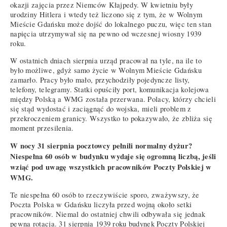
okazji zajęcia przez Niemców Kłajpedy. W kwietniu były
urodziny Hitlera i wtedy też liczono się z tym, że w Wolnym
Mieście Gdańsku może dojść do lokalnego puczu, więc ten stan
napięcia utrzymywał się na pewno od wczesnej wiosny 1939
roku.
W ostatnich dniach sierpnia urząd pracował na tyle, na ile to
było możliwe, gdyż samo życie w Wolnym Mieście Gdańsku
zamarło. Pracy było mało, przychodziły pojedyncze listy,
telefony, telegramy. Statki opuściły port, komunikacja kolejowa
między Polską a WMG została przerwana. Polacy, którzy chcieli
się stąd wydostać i zaciągnąć do wojska, mieli problem z
przekroczeniem granicy. Wszystko to pokazywało, że zbliża się
moment przesilenia.
W nocy 31 sierpnia pocztowcy pełnili normalny dyżur?
Niespełna 60 osób w budynku wydaje się ogromną liczbą, jeśli
wziąć pod uwagę wszystkich pracowników Poczty Polskiej w
WMG.
Te niespełna 60 osób to rzeczywiście sporo, zważywszy, że
Poczta Polska w Gdańsku liczyła przed wojną około setki
pracowników. Niemal do ostatniej chwili odbywała się jednak
pewna rotacja. 31 sierpnia 1939 roku budynek Poczty Polskiej