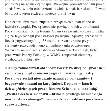
policyjnej na gdańskiej Zaspie. Po wojnie prowadzono tam prace
sondażowe w celu odnalezienia zwłok, jednak bez skutku. Powód
był prosty: teren rozległy, metody prymitywne.
Dopiero w 1991 roku, zupełnie przypadkowo, natrafiono na
ludzkie szczątki. Początkowo nie powiązano ich z obrońcami
Poczty Polskiej, bo na terenie Gdańska stosunkowo często trafia
się na tego rodzaju pozostałości po wojnie. Sprawę przesądziła
liczba pogrzebanych, tj. 38 osób, oraz znalezione przy nich
elementy przedwojennego umundurowania pocztowego.
Wezwany na miejsce znaleziska Stanisław Tysarczyk, były
pracownik Poczty Polskiej w WMG, rozpoznał elementy
służbowych uniformów.
Niemcy zamordowali obrońców Poczty Polskiej po „procesie”
sądu, który między innymi pogwałcił konwencję haską.
Pocztowcy zostali niesłusznie uznani za partyzantów i
bezprawnie skazani na karę śmieci. Dopiero w latach
dziewięćdziesiątych praca Dietera Schenka, autora książki
„Polska Poczta w Gdańsku – historia pewnego niemieckiego
morderstwa sądowego”, doprowadziła do oddania pocztowcom
sprawiedliwości.