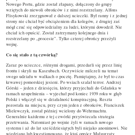
Nowego Portu, gdzie został złapany, dołączony do grupy
wziętych do niewoli obrońców i z nimi rozstrzelany. Alfons
Flisykowski zrezygnował z dalszej ucieczki. Był ranny i z jednej
strony nie chciał być obciążeniem dla kolegów, z drugiej zaś
mógł czuć się odpowiedzialny za ludzi, którymi dowodził. Nie
chciał ich opuścić. Został zatrzymany kolejnego dnia i
rozstrzelany po „procesie”. Tylko czterej obrońcy przeżyli
wojnę.
Co się stało z tą czwórką?
Zaraz po ucieczce, różnymi drogami, przedarli się przez linię
frontu i skryli na Kaszubach. Oczywiście milczeli na temat
swego udziału w walkach o pocztę. Pamiętajmy, że był to czas
krwawej pomorskiej jesieni. Po wsiach szalał terror. Andrzej
Górski – jeden z dziesięciu, którzy przyjechali do Gdańska w
ramach uzupełnienia – wyjechał pod koniec 1939 roku w głąb
Polski i włączył się w działalność konspiracyjną. Reszta
pozostała na miejscu, przy czym jeden z obrońców, Franciszek
Mielewczyk, został później wcielony do Wehrmachtu.
Generalnie każdemu z tej czwórki przyświecała strategia
przetrwania. Natomiast po wojnie żyli w ramach nowego
systemu i aż do lat sześćdziesiątych byli niejako anonimowi. Nie
wiedziano lub kwestionowano, że ktoś oprócz Małgorzaty