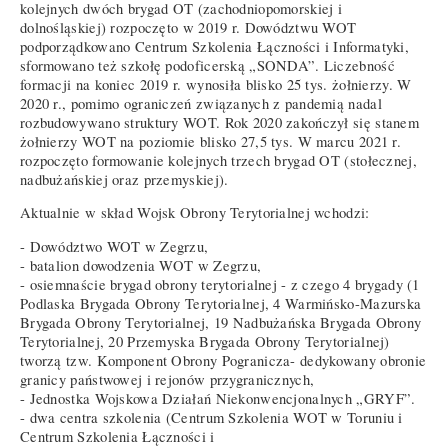
kolejnych dwóch brygad OT (zachodniopomorskiej i
dolnośląskiej) rozpoczęto w 2019 r. Dowództwu WOT
podporządkowano Centrum Szkolenia Łączności i Informatyki,
sformowano też szkołę podoficerską „SONDA”. Liczebność
formacji na koniec 2019 r. wynosiła blisko 25 tys. żołnierzy. W
2020 r., pomimo ograniczeń związanych z pandemią nadal
rozbudowywano struktury WOT. Rok 2020 zakończył się stanem
żołnierzy WOT na poziomie blisko 27,5 tys. W marcu 2021 r.
rozpoczęto formowanie kolejnych trzech brygad OT (stołecznej,
nadbużańskiej oraz przemyskiej).
Aktualnie w skład Wojsk Obrony Terytorialnej wchodzi:
- Dowództwo WOT w Zegrzu,
- batalion dowodzenia WOT w Zegrzu,
- osiemnaście brygad obrony terytorialnej - z czego 4 brygady (1
Podlaska Brygada Obrony Terytorialnej, 4 Warmińsko-Mazurska
Brygada Obrony Terytorialnej, 19 Nadbużańska Brygada Obrony
Terytorialnej, 20 Przemyska Brygada Obrony Terytorialnej)
tworzą tzw. Komponent Obrony Pogranicza- dedykowany obronie
granicy państwowej i rejonów przygranicznych,
- Jednostka Wojskowa Działań Niekonwencjonalnych „GRYF”.
- dwa centra szkolenia (Centrum Szkolenia WOT w Toruniu i
Centrum Szkolenia Łączności i