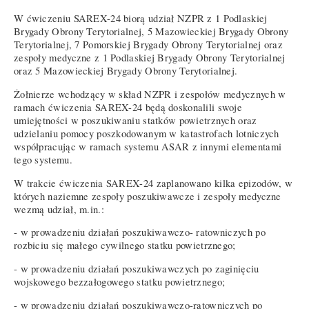
W ćwiczeniu SAREX-24 biorą udział NZPR z 1 Podlaskiej
Brygady Obrony Terytorialnej, 5 Mazowieckiej Brygady Obrony
Terytorialnej, 7 Pomorskiej Brygady Obrony Terytorialnej oraz
zespoły medyczne z 1 Podlaskiej Brygady Obrony Terytorialnej
oraz 5 Mazowieckiej Brygady Obrony Terytorialnej.
Żołnierze wchodzący w skład NZPR i zespołów medycznych w
ramach ćwiczenia SAREX-24 będą doskonalili swoje
umiejętności w poszukiwaniu statków powietrznych oraz
udzielaniu pomocy poszkodowanym w katastrofach lotniczych
współpracując w ramach systemu ASAR z innymi elementami
tego systemu.
W trakcie ćwiczenia SAREX-24 zaplanowano kilka epizodów, w
których naziemne zespoły poszukiwawcze i zespoły medyczne
wezmą udział, m.in.:
- w prowadzeniu działań poszukiwawczo- ratowniczych po
rozbiciu się małego cywilnego statku powietrznego;
- w prowadzeniu działań poszukiwawczych po zaginięciu
wojskowego bezzałogowego statku powietrznego;
- w prowadzeniu działań poszukiwawczo-ratowniczych po