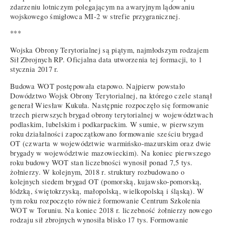
zdarzeniu lotniczym polegającym na awaryjnym lądowaniu
wojskowego śmigłowca MI-2 w strefie przygranicznej.
***
Wojska Obrony Terytorialnej są piątym, najmłodszym rodzajem
Sił Zbrojnych RP. Oficjalna data utworzenia tej formacji, to 1
stycznia 2017 r.
Budowa WOT postępowała etapowo. Najpierw powstało
Dowództwo Wojsk Obrony Terytorialnej, na którego czele stanął
generał Wiesław Kukuła. Następnie rozpoczęło się formowanie
trzech pierwszych brygad obrony terytorialnej w województwach
podlaskim, lubelskim i podkarpackim. W sumie, w pierwszym
roku działalności zapoczątkowano formowanie sześciu brygad
OT (czwarta w województwie warmińsko-mazurskim oraz dwie
brygady w województwie mazowieckim). Na koniec pierwszego
roku budowy WOT stan liczebności wynosił ponad 7,5 tys.
żołnierzy. W kolejnym, 2018 r. struktury rozbudowano o
kolejnych siedem brygad OT (pomorską, kujawsko-pomorską,
łódzką, świętokrzyską, małopolską, wielkopolską i śląską). W
tym roku rozpoczęto również formowanie Centrum Szkolenia
WOT w Toruniu. Na koniec 2018 r. liczebność żołnierzy nowego
rodzaju sił zbrojnych wynosiła blisko 17 tys. Formowanie