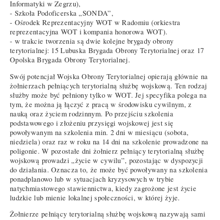
Informatyki w Zegrzu),
- Szkoła Podoficerska „SONDA”,
- Ośrodek Reprezentacyjny WOT w Radomiu (orkiestra
reprezentacyjna WOT i kompania honorowa WOT).
- w trakcie tworzenia są dwie kolejne brygady obrony
terytorialnej: 15 Lubuska Brygada Obrony Terytorialnej oraz 17
Opolska Brygada Obrony Terytorialnej.
Swój potencjał Wojska Obrony Terytorialnej opierają głównie na
żołnierzach pełniących terytorialną służbę wojskową. Ten rodzaj
służby może być pełniony tylko w WOT. Jej specyfika polega na
tym, że można ją łączyć z pracą w środowisku cywilnym, z
nauką oraz życiem rodzinnym. Po przejściu szkolenia
podstawowego i złożeniu przysięgi wojskowej jest się
powoływanym na szkolenia min. 2 dni w miesiącu (sobota,
niedziela) oraz raz w roku na 14 dni na szkolenie prowadzone na
poligonie. W pozostałe dni żołnierz pełniący terytorialną służbę
wojskową prowadzi „życie w cywilu”, pozostając w dyspozycji
do działania. Oznacza to, że może być powoływany na szkolenia
ponadplanowo lub w sytuacjach kryzysowych w trybie
natychmiastowego stawiennictwa, kiedy zagrożone jest życie
ludzkie lub mienie lokalnej społeczności, w której żyje.
Żołnierze pełniący terytorialną służbę wojskową nazywają sami