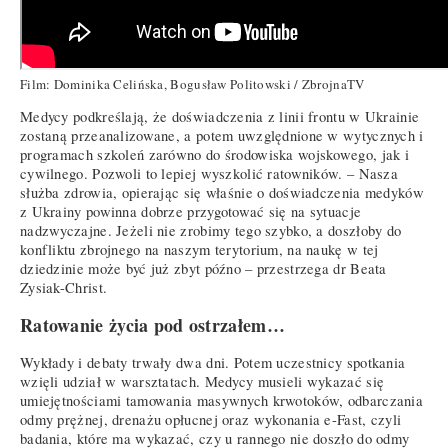
Film: Dominika Celińska, Bogusław Politowski / ZbrojnaTV
Medycy podkreślają, że doświadczenia z linii frontu w Ukrainie
zostaną przeanalizowane, a potem uwzględnione w wytycznych i
programach szkoleń zarówno do środowiska wojskowego, jak i
cywilnego. Pozwoli to lepiej wyszkolić ratowników. – Nasza
służba zdrowia, opierając się właśnie o doświadczenia medyków
z Ukrainy powinna dobrze przygotować się na sytuacje
nadzwyczajne. Jeżeli nie zrobimy tego szybko, a doszłoby do
konfliktu zbrojnego na naszym terytorium, na naukę w tej
dziedzinie może być już zbyt późno – przestrzega dr Beata
Zysiak-Christ.
Ratowanie życia pod ostrzałem…
Wykłady i debaty trwały dwa dni. Potem uczestnicy spotkania
wzięli udział w warsztatach. Medycy musieli wykazać się
umiejętnościami tamowania masywnych krwotoków, odbarczania
odmy prężnej, drenażu opłucnej oraz wykonania e-Fast, czyli
badania, które ma wykazać, czy u rannego nie doszło do odmy