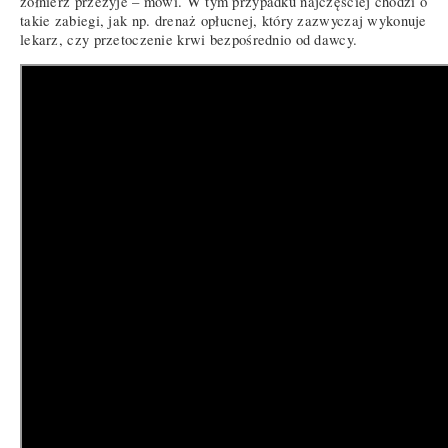
żołnierz przeżyje – mówi. W tym przypadku najczęściej chodzi o
takie zabiegi, jak np. drenaż opłucnej, który zazwyczaj wykonuje
lekarz, czy przetoczenie krwi bezpośrednio od dawcy.