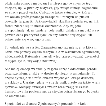
udzielania pomocy medycznej w nieprzygotowanym do tego
miejscu, np. w piwnicy budynku, gdy wciąż istnieje zagrożenie
ze strony przeciwnika. Ćwiczono także sytuacje, w których
brakowało profesjonalnego transportu i rannych do punktu
dowoziły furgonetki. Jak opowiadali ukraińscy żołnierze, na linii
frontu zdarza się to niemal codziennie. Aby zajęcia
przypominały jak najbardziej pole walki, działania medyków co
pewien czas przerywał symulowany ostrzał artyleryjski lub
pojawienie się wrogiego drona.
To jednak nie wszystko. Zaaranżowano też miejsce, w którym
udzielano pomocy ciężko rannym, ale w warunkach ograniczonej
widoczności. Ratownicy musieli więc przeprowadzać czynności
ratujące życie, używając noktowizji.
Nie mniej emocji wzbudziły zajęcia uczące odbierania porodu
poza szpitalem, a także w drodze do niego, w ambulansie. To
częste sytuacje w strefie działań wojennych, czego dowodzą
przykłady z Ukrainy, gdzie w strefie walk przebywa także wielu
cywilów. Medycy ćwiczyli również reanimację w czasie
transportowania pacjenta np. ze strychu ostrzeliwanego budynku
do ambulansu.
Specjaliści ze Stanów Zjednoczonych prowadzili z kolei