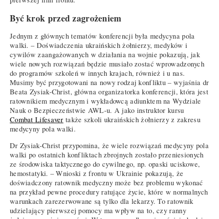
Być krok przed zagrożeniem
Jednym z głównych tematów konferencji była medycyna pola
walki. – Doświadczenia ukraińskich żołnierzy, medyków i
cywilów zaangażowanych w działania na wojnie pokazują, jak
wiele nowych rozwiązań będzie musiało zostać wprowadzonych
do programów szkoleń w innych krajach, również i u nas.
Musimy być przygotowani na nowy rodzaj konfliktu – wyjaśnia dr
Beata Zysiak-Christ, główna organizatorka konferencji, która jest
ratownikiem medycznym i wykładowcą adiunktem na Wydziale
Nauk o Bezpieczeństwie AWL-u. A jako instruktor kursu
Combat Lifesaver
także szkoli ukraińskich żołnierzy z zakresu
medycyny pola walki.
Dr Zysiak-Christ przypomina, że wiele rozwiązań medycyny pola
walki po ostatnich konfliktach zbrojnych zostało przeniesionych
ze środowiska taktycznego do cywilnego, np. opaski uciskowe,
hemostatyki. – Wnioski z frontu w Ukrainie pokazują, że
doświadczony ratownik medyczny może bez problemu wykonać
na przykład pewne procedury ratujące życie, które w normalnych
warunkach zarezerwowane są tylko dla lekarzy. To ratownik
udzielający pierwszej pomocy ma wpływ na to, czy ranny