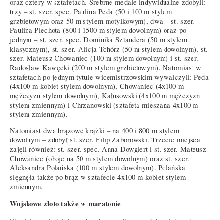
oraz cztery w sztafetach. Srebrne medale indywidualne zdobyli:
trzy – st. szer. spec. Paulina Peda (50 i 100 m stylem
grzbietowym oraz 50 m stylem motylkowym), dwa – st. szer.
Paulina Piechota (800 i 1500 m stylem dowolnym) oraz po
jednym – st. szer. spec. Dominika Sztandera (50 m stylem
klasycznym), st. szer. Alicja Tchórz (50 m stylem dowolnym), st.
szer. Mateusz Chowaniec (100 m stylem dowolnym) i st. szer.
Radosław Kawęcki (200 m stylem grzbietowym). Natomiast w
sztafetach po jednym tytule wicemistrzowskim wywalczyli: Peda
(4x100 m kobiet stylem dowolnym), Chowaniec (4x100 m
mężczyzn stylem dowolnym), Kałusowski (4x100 m mężczyzn
stylem zmiennym) i Chrzanowski (sztafeta mieszana 4x100 m
stylem zmiennym).
Natomiast dwa brązowe krążki – na 400 i 800 m stylem
dowolnym – zdobył st. szer. Filip Zaborowski. Trzecie miejsca
zajęli również: st. szer. spec. Anna Dowgiert i st. szer. Mateusz
Chowaniec (oboje na 50 m stylem dowolnym) oraz st. szer.
Aleksandra Polańska (100 m stylem dowolnym). Polańska
sięgnęła także po brąz w sztafecie 4x100 m kobiet stylem
zmiennym.
Wojskowe złoto także w maratonie