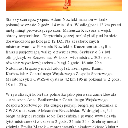
Starszy szeregowy spec. Adam Nowicki maraton w Łodzi
pokonał w czasie 2 godz. 14 min 18 s. W odległości 12 km przed
metą minął prowadzącego szer. Mateusza Kaczora z wojsk
obrony terytorialnej. Terytorials gorzej rozłożył siły od bardziej
doświadczonego kolegi z 12 DZ. Na zeszłorocznych
mistrzostwach w Poznaniu Nowicki z Kaczorem stoczyli na
finiszu pasjonującą walkę o zwycięstwo. Szybszy o 3 s był
olimpijczyk ze Szczecina. W Łodzi wicemistrz z 2023 roku
również wywalczył srebro – biegł 2 godz. 16 min 29 s.
Natomiast brązowy medal zdobył st. szer. spec. Kamil
Karbowiak z Centralnego Wojskowego Zespołu Sportowego.
Maratończyk z CWZS-u dystans 42 km 195 m pokonał w 2 godz.
18 min 25 s.
W rywalizacji kobiet na półmetku jako pierwsza zameldowała
się st. szer. Anna Bańkowska z Centralnego Wojskowego
Zespołu Sportowego. Na drugiej pozycji biegła jej koleżanka z
CWZS-u st. szer. Aleksandra Brzezińska. W drugiej części
biegu najlepiej radziła sobie Brzezińska i pewnie wywalczyła
tytuł mistrzowski z czasem 2 godz. 34 min 25 s. Srebrny medal
zdobyła Emilia Mazek – reprezentantka akademickiego klubu z