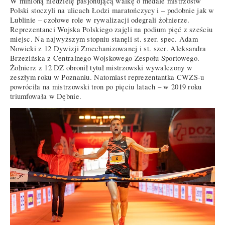
W minioną niedzielę pasjonującą walkę o medale mistrzostw
Polski stoczyli na ulicach Łodzi maratończycy i – podobnie jak w
Lublinie – czołowe role w rywalizacji odegrali żołnierze.
Reprezentanci Wojska Polskiego zajęli na podium pięć z sześciu
miejsc. Na najwyższym stopniu stanęli st. szer. spec. Adam
Nowicki z 12 Dywizji Zmechanizowanej i st. szer. Aleksandra
Brzezińska z Centralnego Wojskowego Zespołu Sportowego.
Żołnierz z 12 DZ obronił tytuł mistrzowski wywalczony w
zeszłym roku w Poznaniu. Natomiast reprezentantka CWZS-u
powróciła na mistrzowski tron po pięciu latach – w 2019 roku
triumfowała w Dębnie.