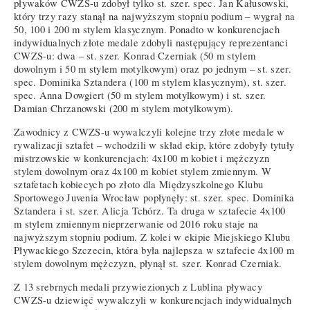
pływaków CWZS-u zdobył tylko st. szer. spec. Jan Kałusowski,
który trzy razy stanął na najwyższym stopniu podium – wygrał na
50, 100 i 200 m stylem klasycznym. Ponadto w konkurencjach
indywidualnych złote medale zdobyli następujący reprezentanci
CWZS-u: dwa – st. szer. Konrad Czerniak (50 m stylem
dowolnym i 50 m stylem motylkowym) oraz po jednym – st. szer.
spec. Dominika Sztandera (100 m stylem klasycznym), st. szer.
spec. Anna Dowgiert (50 m stylem motylkowym) i st. szer.
Damian Chrzanowski (200 m stylem motylkowym).
Zawodnicy z CWZS-u wywalczyli kolejne trzy złote medale w
rywalizacji sztafet – wchodzili w skład ekip, które zdobyły tytuły
mistrzowskie w konkurencjach: 4x100 m kobiet i mężczyzn
stylem dowolnym oraz 4x100 m kobiet stylem zmiennym. W
sztafetach kobiecych po złoto dla Międzyszkolnego Klubu
Sportowego Juvenia Wrocław popłynęły: st. szer. spec. Dominika
Sztandera i st. szer. Alicja Tchórz. Ta druga w sztafecie 4x100
m stylem zmiennym nieprzerwanie od 2016 roku staje na
najwyższym stopniu podium. Z kolei w ekipie Miejskiego Klubu
Pływackiego Szczecin, która była najlepsza w sztafecie 4x100 m
stylem dowolnym mężczyzn, płynął st. szer. Konrad Czerniak.
Z 13 srebrnych medali przywiezionych z Lublina pływacy
CWZS-u dziewięć wywalczyli w konkurencjach indywidualnych