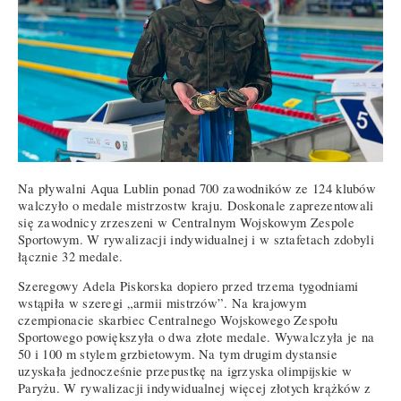
Na pływalni Aqua Lublin ponad 700 zawodników ze 124 klubów
walczyło o medale mistrzostw kraju. Doskonale zaprezentowali
się zawodnicy zrzeszeni w Centralnym Wojskowym Zespole
Sportowym. W rywalizacji indywidualnej i w sztafetach zdobyli
łącznie 32 medale.
Szeregowy Adela Piskorska dopiero przed trzema tygodniami
wstąpiła w szeregi „armii mistrzów”. Na krajowym
czempionacie skarbiec Centralnego Wojskowego Zespołu
Sportowego powiększyła o dwa złote medale. Wywalczyła je na
50 i 100 m stylem grzbietowym. Na tym drugim dystansie
uzyskała jednocześnie przepustkę na igrzyska olimpijskie w
Paryżu. W rywalizacji indywidualnej więcej złotych krążków z