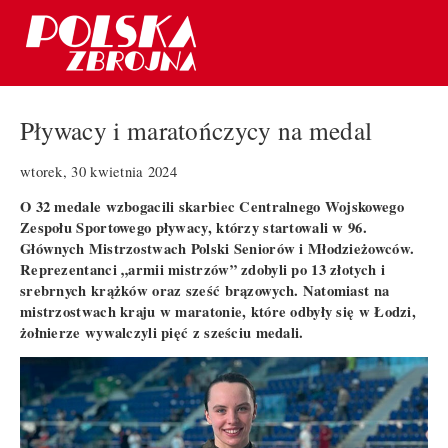
Pływacy i maratończycy na medal
wtorek, 30 kwietnia 2024
O 32 medale wzbogacili skarbiec Centralnego Wojskowego
Zespołu Sportowego pływacy, którzy startowali w 96.
Głównych Mistrzostwach Polski Seniorów i Młodzieżowców.
Reprezentanci „armii mistrzów” zdobyli po 13 złotych i
srebrnych krążków oraz sześć brązowych. Natomiast na
mistrzostwach kraju w maratonie, które odbyły się w Łodzi,
żołnierze wywalczyli pięć z sześciu medali.