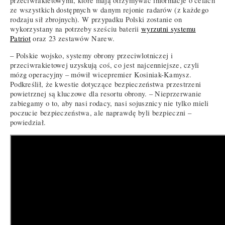
przeciwrakietowymi, które mają otrzymywać informacje o celach
ze wszystkich dostępnych w danym rejonie radarów (z każdego
rodzaju sił zbrojnych). W przypadku Polski zostanie on
wykorzystany na potrzeby sześciu baterii
wyrzutni systemu
Patriot
oraz 23 zestawów Narew.
– Polskie wojsko, systemy obrony przeciwlotniczej i
przeciwrakietowej uzyskują coś, co jest najcenniejsze, czyli
mózg operacyjny – mówił wicepremier Kosiniak-Kamysz.
Podkreślił, że kwestie dotyczące bezpieczeństwa przestrzeni
powietrznej są kluczowe dla resortu obrony. – Nieprzerwanie
zabiegamy o to, aby nasi rodacy, nasi sojusznicy nie tylko mieli
poczucie bezpieczeństwa, ale naprawdę byli bezpieczni –
powiedział.