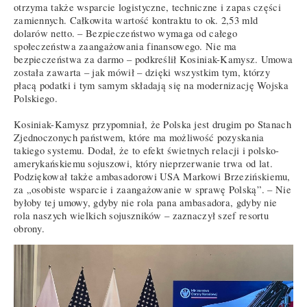
otrzyma także wsparcie logistyczne, techniczne i zapas części
zamiennych. Całkowita wartość kontraktu to ok. 2,53 mld
dolarów netto. – Bezpieczeństwo wymaga od całego
społeczeństwa zaangażowania finansowego. Nie ma
bezpieczeństwa za darmo – podkreślił Kosiniak-Kamysz. Umowa
została zawarta – jak mówił – dzięki wszystkim tym, którzy
płacą podatki i tym samym składają się na modernizację Wojska
Polskiego.
Kosiniak-Kamysz przypomniał, że Polska jest drugim po Stanach
Zjednoczonych państwem, które ma możliwość pozyskania
takiego systemu. Dodał, że to efekt świetnych relacji i polsko-
amerykańskiemu sojuszowi, który nieprzerwanie trwa od lat.
Podziękował także ambasadorowi USA Markowi Brzezińskiemu,
za „osobiste wsparcie i zaangażowanie w sprawę Polską”. – Nie
byłoby tej umowy, gdyby nie rola pana ambasadora, gdyby nie
rola naszych wielkich sojuszników – zaznaczył szef resortu
obrony.