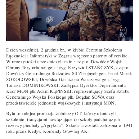
Dzień wcześniej, 2 grudnia br., w klubie Centrum Szkolenia
Łączności i Informatyki w Zegrzu wręczono patenty oficerskie.
W uroczystości uczestniczyli m.in.: cz.p.o. Dowódcy Wojsk
Obrony Terytorialnej gen. bryg. Krzysztof STAŃCZYK, cz.p.o.
Dowódcy Generalnego Rodzajów Sił Zbrojnych gen. broni Marek
SOKOŁOWSKI, Dowódca Garnizonu Warszawa gen. bryg.
Tomasz DOMINIKOWSKI, Zastępca Dyrektor Departamentu
Kadr MON płk Adam KĘPIŃSKI, reprezentujący Szefa Sztabu
Generalnego Wojska Polskiego płk. Bogdan SOWA oraz
przedstawiciele jednostek wojskowych i instytucji MON.
Była to kolejna promocja żołnierzy OT, którzy ukończyli
szkolenie, tradycjami nawiązujące do szkoły podchorążych
rezerwy piechoty „Agrykola”. Szkoła ta została założona w 1941
roku przez Kedyw Komendy Głównej AK.