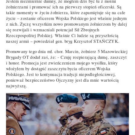
Jestem niezmiernie dumny, że mogłem dziś być tu z moimi
żołnierzami i promować ich na pierwszy stopień oficerski. Są
takie momenty w życiu żołnierza, które zapamiętuje się na całe
życie – zostanie oficerem Wojska Polskiego jest właśnie jednym
z nich. Życzę wszystkim nowo promowanym żołnierzom by dalej
się rozwijali i wzmacniali potencjał Sił Zbrojnych
Rzeczpospolitej Polskiej. Właśnie Ci ludzie są przyszłością
naszej armii – powiedział gen. bryg Krzysztof STAŃCZYK.
Promowany tego dnia mł. chor. Marcin, żołnierz 5 Mazowieckiej
Brygady OT dodał zaś, że: - Czuję rozpierającą dumę, zaszczyt
i honor. Promocja jest zwieńczeniem mojego wysiłku, który
włożyłem by dostąpić zaszczytu bycia oficerem Wojska
Polskiego. Jest to kontynuacja tradycji niepodległościowej,
ponieważ bezpieczeństwo Ojczyzny jest dla mnie wartością
najwyższą.