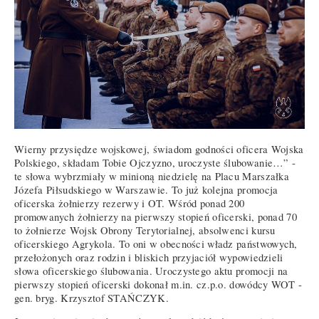
Wierny przysiędze wojskowej, świadom godności oficera Wojska
Polskiego, składam Tobie Ojczyzno, uroczyste ślubowanie…” -
te słowa wybrzmiały w minioną niedzielę na Placu Marszałka
Józefa Piłsudskiego w Warszawie. To już kolejna promocja
oficerska żołnierzy rezerwy i OT. Wśród ponad 200
promowanych żołnierzy na pierwszy stopień oficerski, ponad 70
to żołnierze Wojsk Obrony Terytorialnej, absolwenci kursu
oficerskiego Agrykola. To oni w obecności władz państwowych,
przełożonych oraz rodzin i bliskich przyjaciół wypowiedzieli
słowa oficerskiego ślubowania. Uroczystego aktu promocji na
pierwszy stopień oficerski dokonał m.in. cz.p.o. dowódcy WOT -
gen. bryg. Krzysztof STAŃCZYK.